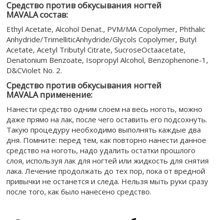
Средство против обкусывания ногтей
MAVALA состав:
Ethyl Acetate, Alcohol Denat., PVM/MA Copolymer, Phthalic
Anhydride/TrimelliticAnhydride/Glycols Copolymer, Butyl
Acetate, Acetyl Tributyl Citrate, SucroseOctaacetate,
Denatonium Benzoate, Isopropyl Alcohol, Benzophenone-1,
D&CViolet No. 2.
Средство против обкусывания ногтей
MAVALA применение:
Нанести средство одним слоем на весь ноготь, можно
даже прямо на лак, после чего оставить его подсохнуть.
Такую процедуру необходимо выполнять каждые два
дня. Помните: перед тем, как повторно нанести данное
средство на ноготь, надо удалить остатки прошлого
слоя, используя лак для ногтей или жидкость для снятия
лака. Лечение продолжать до тех пор, пока от вредной
привычки не останется и следа. Нельзя мыть руки сразу
после того, как было нанесено средство.