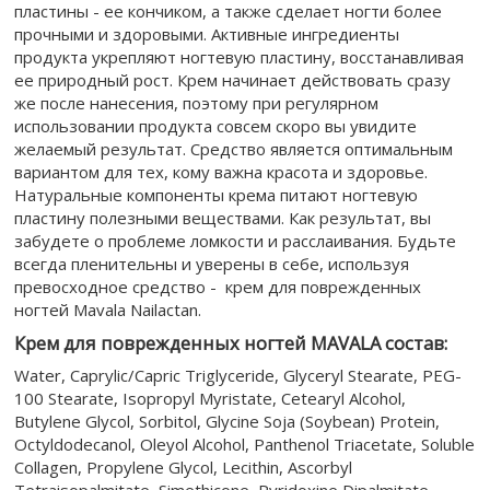
пластины - ее кончиком, а также сделает ногти более
прочными и здоровыми. Активные ингредиенты
продукта укрепляют ногтевую пластину, восстанавливая
ее природный рост. Крем начинает действовать сразу
же после нанесения, поэтому при регулярном
использовании продукта совсем скоро вы увидите
желаемый результат. Средство является оптимальным
вариантом для тех, кому важна красота и здоровье.
Натуральные компоненты крема питают ногтевую
пластину полезными веществами. Как результат, вы
забудете о проблеме ломкости и расслаивания. Будьте
всегда пленительны и уверены в себе, используя
превосходное средство - крем для поврежденных
ногтей Mavala Nailactan.
Крем для поврежденных ногтей MAVALA состав:
Water, Caprylic/Capric Triglyceride, Glyceryl Stearate, PEG-
100 Stearate, Isopropyl Myristate, Cetearyl Alcohol,
Butylene Glycol, Sorbitol, Glycine Soja (Soybean) Protein,
Octyldodecanol, Oleyol Alcohol, Panthenol Triacetate, Soluble
Collagen, Propylene Glycol, Lecithin, Ascorbyl