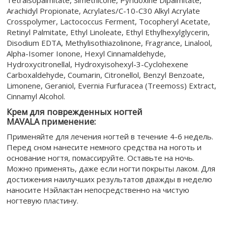
Tetraisopalmitate, Simethicone, Pyridoxine Dipalmitate,
Arachidyl Propionate, Acrylates/C-10-C30 Alkyl Acrylate
Crosspolymer, Lactococcus Ferment, Tocopheryl Acetate,
Retinyl Palmitate, Ethyl Linoleate, Ethyl Ethylhexylglycerin,
Disodium EDTA, Methylisothiazolinone, Fragrance, Linalool,
Alpha-Isomer Ionone, Hexyl Cinnamaldehyde,
Hydroxycitronellal, Hydroxyisohexyl-3-Cyclohexene
Carboxaldehyde, Coumarin, Citronellol, Benzyl Benzoate,
Limonene, Geraniol, Evernia Furfuracea (Treemoss) Extract,
Cinnamyl Alcohol.
Крем для поврежденных ногтей
MAVALA применение:
Применяйте для лечения ногтей в течение 4-6 недель.
Перед сном нанесите немного средства на ноготь и
основание ногтя, помассируйте. Оставьте на ночь.
Можно применять, даже если ногти покрыты лаком. Для
достижения наилучших результатов дважды в неделю
наносите Нэйлактан непосредственно на чистую
ногтевую пластину.