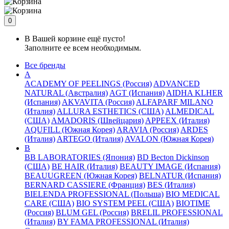
0
В Вашей корзине ещё пусто!
Заполните ее всем необходимым.
Все бренды
A
ACADEMY OF PEELINGS (Россия)
ADVANCED
NATURAL (Австралия)
AGT (Испания)
AIDHA KLHER
(Испания)
AKVAVITA (Россия)
ALFAPARF MILANO
(Италия)
ALLURA ESTHETICS (США)
ALMEDICAL
(США)
AMADORIS (Швейцария)
APPEEX (Италия)
AQUFILL (Южная Корея)
ARAVIA (Россия)
ARDES
(Италия)
ARTEGO (Италия)
AVALON (Южная Корея)
B
BB LABORATORIES (Япония)
BD Becton Dickinson
(США)
BE HAIR (Италия)
BEAUTY IMAGE (Испания)
BEAUUGREEN (Южная Корея)
BELNATUR (Испания)
BERNARD CASSIERE (Франция)
BES (Италия)
BIELENDA PROFESSIONAL (Польша)
BIO MEDICAL
CARE (США)
BIO SYSTEM PEEL (США)
BIOTIME
(Россия)
BLUM GEL (Россия)
BRELIL PROFESSIONAL
(Италия)
BY FAMA PROFESSIONAL (Италия)