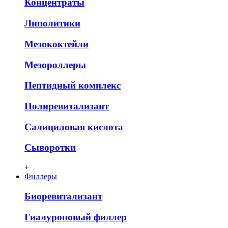
Концентраты
Липолитики
Мезококтейли
Мезороллеры
Пептидный комплекс
Полиревитализант
Салициловая кислота
Сыворотки
+
Филлеры
Биоревитализант
Гиалуроновый филлер