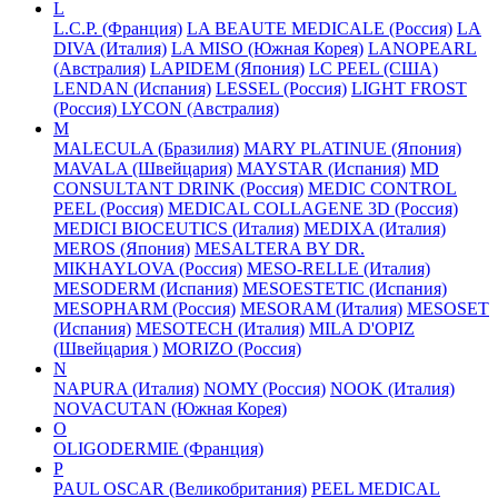
L
L.C.P. (Франция)
LA BEAUTE MEDICALE (Россия)
LA
DIVA (Италия)
LA MISO (Южная Корея)
LANOPEARL
(Австралия)
LAPIDEM (Япония)
LC PEEL (США)
LENDAN (Испания)
LESSEL (Россия)
LIGHT FROST
(Россия)
LYCON (Австралия)
M
MALECULA (Бразилия)
MARY PLATINUE (Япония)
MAVALA (Швейцария)
MAYSTAR (Испания)
MD
CONSULTANT DRINK (Россия)
MEDIC CONTROL
PEEL (Россия)
MEDICAL COLLAGENE 3D (Россия)
MEDICI BIOCEUTICS (Италия)
MEDIXA (Италия)
MEROS (Япония)
MESALTERA BY DR.
MIKHAYLOVA (Россия)
MESO-RELLE (Италия)
MESODERM (Испания)
MESOESTETIC (Испания)
MESOPHARM (Россия)
MESORAM (Италия)
MESOSET
(Испания)
MESOTECH (Италия)
MILA D'OPIZ
(Швейцария )
MORIZO (Россия)
N
NAPURA (Италия)
NOMY (Россия)
NOOK (Италия)
NOVACUTAN (Южная Корея)
O
OLIGODERMIE (Франция)
P
PAUL OSCAR (Великобритания)
PEEL MEDICAL