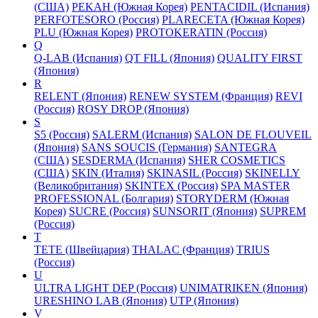
(США)
PEKAH (Южная Корея)
PENTACIDIL (Испания)
PERFOTESORO (Россия)
PLARECETA (Южная Корея)
PLU (Южная Корея)
PROTOKERATIN (Россия)
Q
Q-LAB (Испания)
QT FILL (Япония)
QUALITY FIRST
(Япония)
R
RELENT (Япония)
RENEW SYSTEM (Франция)
REVI
(Россия)
ROSY DROP (Япония)
S
S5 (Россия)
SALERM (Испания)
SALON DE FLOUVEIL
(Япония)
SANS SOUCIS (Германия)
SANTEGRA
(США)
SESDERMA (Испания)
SHER COSMETICS
(США)
SKIN (Италия)
SKINASIL (Россия)
SKINELLY
(Великобритания)
SKINTEX (Россия)
SPA MASTER
PROFESSIONAL (Болгария)
STORYDERM (Южная
Корея)
SUCRE (Россия)
SUNSORIT (Япония)
SUPREM
(Россия)
T
TETE (Швейцария)
THALAC (Франция)
TRIUS
(Россия)
U
ULTRA LIGHT DEP (Россия)
UNIMATRIKEN (Япония)
URESHINO LAB (Япония)
UTP (Япония)
V