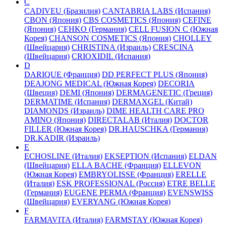
C
CADIVEU (Бразилия)
CANTABRIA LABS (Испания)
CBON (Япония)
CBS COSMETICS (Япония)
CEFINE
(Япония)
CEHKO (Германия)
CELL FUSION C (Южная
Корея)
CHANSON COSMETICS (Япония)
CHOLLEY
(Швейцария)
CHRISTINA (Израиль)
CRESCINA
(Швейцария)
CRIOXIDIL (Испания)
D
DARIQUE (Франция)
DD PERFECT PLUS (Япония)
DEAJONG MEDICAL (Южная Корея)
DECORIA
(Швеция)
DEMI (Япония)
DERMAGENETIC (Греция)
DERMATIME (Испания)
DERMAXGEL (Китай)
DIAMONDS (Израиль)
DIME HEALTH CARE PRO
AMINO (Япония)
DIRECTALAB (Италия)
DOCTOR
FILLER (Южная Корея)
DR.HAUSCHKA (Германия)
DR.KADIR (Израиль)
E
ECHOSLINE (Италия)
EKSEPTION (Испания)
ELDAN
(Швейцария)
ELLA BACHE (Франция)
ELLEVON
(Южная Корея)
EMBRYOLISSE (Франция)
ERELLE
(Италия)
ESK PROFESSIONAL (Россия)
ETRE BELLE
(Германия)
EUGENE PERMA (Франция)
EVENSWISS
(Швейцария)
EVERYANG (Южная Корея)
F
FARMAVITA (Италия)
FARMSTAY (Южная Корея)