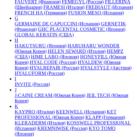
FAUVERT (Франция)
FEMEGYL (Россия)
FILLERINA
(Швейцария)
FRAMESI (Италия)
FREIHAUT (Испания)
FRENCH HA (Германия)
FUSION MESO (Испания)
G
GERMAINE DE CAPUCCINI (Испания)
GERNETIK
(Франция)
GHC PLACENTAL COSMETIC (Япония)
GLOBAL KERATIN (США)
H
HAKUTSURU (Япония)
HARUHARU WONDER
(Южная Корея)
HELEN SEWARD (Италия)
HEMPZ
(США)
HIME LABO (Япония)
HONEYFILL (Южная
Корея)
HYAL CODE (Россия)
HYALDEW (Южная
Корея)
HYALREPAIR (Россия)
HYALSTYLE (Австрия)
HYALUFORM (Россия)
I
INVITE (Россия)
J
J-CAINE CREAM (Южная Корея)
JEIL TECH (Южная
Корея)
K
KAYPRO (Италия)
KEENWELL (Испания)
KET
PROFESSIONAL (Южная Корея)
KLAPP (Германия)
KLERADERM (Италия)
KOSSWELL PROFESSIONAL
(Испания)
KREMNIWISE (Россия)
KYO TOMO
(Япония)