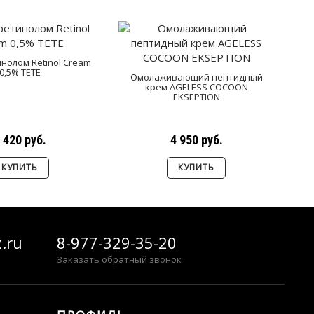
инолом Retinol Cream
0,5% TETE
Омолаживающий пептидный
П
крем AGELESS COCOON
с
EKSEPTION
 420 руб.
4 950 руб.
КУПИТЬ
КУПИТЬ
.ru
8-977-329-35-20
Заказать обратный звонок