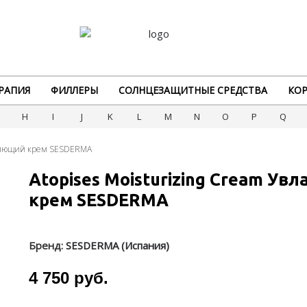
РАПИЯ
ФИЛЛЕРЫ
СОЛНЦЕЗАЩИТНЫЕ СРЕДСТВА
КОР
G
H
I
J
K
L
M
N
O
P
Q
ажняющий крем SESDERMA
Atopises Moisturizing Cream У
крем SESDERMA
Бренд:
SESDERMA (Испания)
4 750 руб.