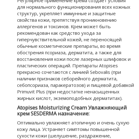
Регулярное применение крема создает условия
для нормального функционирования всех кожных
структур, укрепляет иммунные и защитные
свойства кожи, препятствуя проникновению
аллергенов и токсинов. Крем может быть
рекомендован как средство ухода за
гиперчувствительной кожей, не переносящей
обычные косметические препараты, во время
обострения псориаза, дерматита, а также для
восстановления кожи после лазерных шлифовок и
пластических операций. Препараты Atopises
прекрасно сочетаются с линией Sebovalis (при
наличии признаков себорейного дерматита,
себопсориаза, паракератозов) и пищевой добавкой
Primuvit Plus (при недостатке ненасыщенных
жирных кислот, экземоподобных дерматитах).
Atopises Moisturizing Cream Увлажняющий
крем SESDERMA назначение:
Оптимально увлажняет атопичную и очень сухую
кожу лица. Устраняет симптомы повышенной
сухости кожи (шелушение, раздражение,