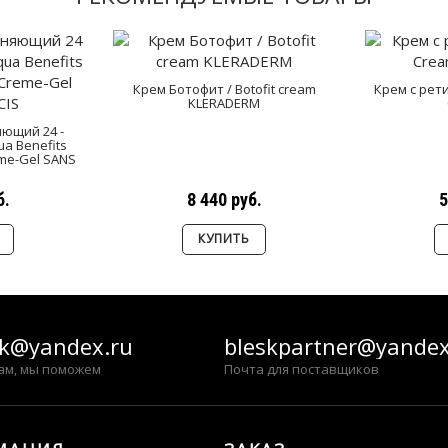
Крем Ботофит / Botofit cream
Крем с рет
KLERADERM
яющий 24 -
a Benefits
eme-Gel SANS
б.
8 440 руб.
5
КУПИТЬ
sk@yandex.ru
bleskpartner@yandex
ам, мы поможем
Почта для поставщиков