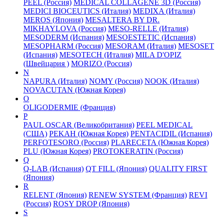
PEEL (Россия)
MEDICAL COLLAGENE 3D (Россия)
MEDICI BIOCEUTICS (Италия)
MEDIXA (Италия)
MEROS (Япония)
MESALTERA BY DR.
MIKHAYLOVA (Россия)
MESO-RELLE (Италия)
MESODERM (Испания)
MESOESTETIC (Испания)
MESOPHARM (Россия)
MESORAM (Италия)
MESOSET
(Испания)
MESOTECH (Италия)
MILA D'OPIZ
(Швейцария )
MORIZO (Россия)
N
NAPURA (Италия)
NOMY (Россия)
NOOK (Италия)
NOVACUTAN (Южная Корея)
O
OLIGODERMIE (Франция)
P
PAUL OSCAR (Великобритания)
PEEL MEDICAL
(США)
PEKAH (Южная Корея)
PENTACIDIL (Испания)
PERFOTESORO (Россия)
PLARECETA (Южная Корея)
PLU (Южная Корея)
PROTOKERATIN (Россия)
Q
Q-LAB (Испания)
QT FILL (Япония)
QUALITY FIRST
(Япония)
R
RELENT (Япония)
RENEW SYSTEM (Франция)
REVI
(Россия)
ROSY DROP (Япония)
S