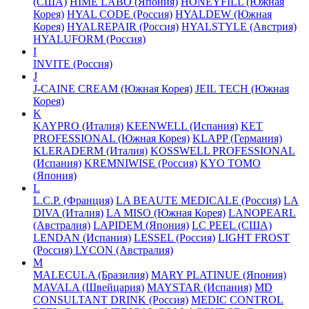
(США)
HIME LABO (Япония)
HONEYFILL (Южная
Корея)
HYAL CODE (Россия)
HYALDEW (Южная
Корея)
HYALREPAIR (Россия)
HYALSTYLE (Австрия)
HYALUFORM (Россия)
I
INVITE (Россия)
J
J-CAINE CREAM (Южная Корея)
JEIL TECH (Южная
Корея)
K
KAYPRO (Италия)
KEENWELL (Испания)
KET
PROFESSIONAL (Южная Корея)
KLAPP (Германия)
KLERADERM (Италия)
KOSSWELL PROFESSIONAL
(Испания)
KREMNIWISE (Россия)
KYO TOMO
(Япония)
L
L.C.P. (Франция)
LA BEAUTE MEDICALE (Россия)
LA
DIVA (Италия)
LA MISO (Южная Корея)
LANOPEARL
(Австралия)
LAPIDEM (Япония)
LC PEEL (США)
LENDAN (Испания)
LESSEL (Россия)
LIGHT FROST
(Россия)
LYCON (Австралия)
M
MALECULA (Бразилия)
MARY PLATINUE (Япония)
MAVALA (Швейцария)
MAYSTAR (Испания)
MD
CONSULTANT DRINK (Россия)
MEDIC CONTROL