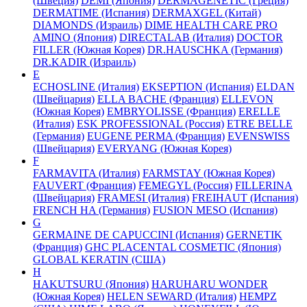
(Швеция)
DEMI (Япония)
DERMAGENETIC (Греция)
DERMATIME (Испания)
DERMAXGEL (Китай)
DIAMONDS (Израиль)
DIME HEALTH CARE PRO
AMINO (Япония)
DIRECTALAB (Италия)
DOCTOR
FILLER (Южная Корея)
DR.HAUSCHKA (Германия)
DR.KADIR (Израиль)
E
ECHOSLINE (Италия)
EKSEPTION (Испания)
ELDAN
(Швейцария)
ELLA BACHE (Франция)
ELLEVON
(Южная Корея)
EMBRYOLISSE (Франция)
ERELLE
(Италия)
ESK PROFESSIONAL (Россия)
ETRE BELLE
(Германия)
EUGENE PERMA (Франция)
EVENSWISS
(Швейцария)
EVERYANG (Южная Корея)
F
FARMAVITA (Италия)
FARMSTAY (Южная Корея)
FAUVERT (Франция)
FEMEGYL (Россия)
FILLERINA
(Швейцария)
FRAMESI (Италия)
FREIHAUT (Испания)
FRENCH HA (Германия)
FUSION MESO (Испания)
G
GERMAINE DE CAPUCCINI (Испания)
GERNETIK
(Франция)
GHC PLACENTAL COSMETIC (Япония)
GLOBAL KERATIN (США)
H
HAKUTSURU (Япония)
HARUHARU WONDER
(Южная Корея)
HELEN SEWARD (Италия)
HEMPZ