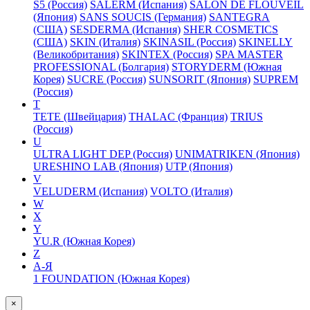
S5 (Россия)
SALERM (Испания)
SALON DE FLOUVEIL
(Япония)
SANS SOUCIS (Германия)
SANTEGRA
(США)
SESDERMA (Испания)
SHER COSMETICS
(США)
SKIN (Италия)
SKINASIL (Россия)
SKINELLY
(Великобритания)
SKINTEX (Россия)
SPA MASTER
PROFESSIONAL (Болгария)
STORYDERM (Южная
Корея)
SUCRE (Россия)
SUNSORIT (Япония)
SUPREM
(Россия)
T
TETE (Швейцария)
THALAC (Франция)
TRIUS
(Россия)
U
ULTRA LIGHT DEP (Россия)
UNIMATRIKEN (Япония)
URESHINO LAB (Япония)
UTP (Япония)
V
VELUDERM (Испания)
VOLTO (Италия)
W
X
Y
YU.R (Южная Корея)
Z
А-Я
1 FOUNDATION (Южная Корея)
×