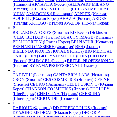
(Испания)
AKVAVITA (Россия)
ALFAPARF MILANO
(Италия)
ALLURA ESTHETICS (США)
ALMEDICAL
(США)
AMADORIS (Швейцария)
APPEEX (Италия)
AQUFILL (Южная Корея)
ARAVIA (Россия)
ARDES
(Италия)
ARTEGO (Италия)
AVALON (Южная Корея)
B
BB LABORATORIES (Япония)
BD Becton Dickinson
(США)
BE HAIR (Италия)
BEAUTY IMAGE (Испания)
BEAUUGREEN (Южная Корея)
BELNATUR (Испания)
BERNARD CASSIERE (Франция)
BES (Италия)
BIELENDA PROFESSIONAL (Польша)
BIO MEDICAL
CARE (США)
BIO SYSTEM PEEL (США)
BIOTIME
(Россия)
BLUM GEL (Россия)
BRELIL PROFESSIONAL
(Италия)
BY FAMA PROFESSIONAL (Италия)
C
CADIVEU (Бразилия)
CANTABRIA LABS (Испания)
CBON (Япония)
CBS COSMETICS (Япония)
CEFINE
(Япония)
CEHKO (Германия)
CELL FUSION C (Южная
Корея)
CHANSON COSMETICS (Япония)
CHOLLEY
(Швейцария)
CHRISTINA (Израиль)
CRESCINA
(Швейцария)
CRIOXIDIL (Испания)
D
DARIQUE (Франция)
DD PERFECT PLUS (Япония)
DEAJONG MEDICAL (Южная Корея)
DECORIA