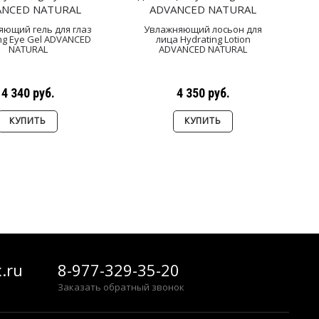
ющий гель для глаз
Увлажняющий лосьон для
ng Eye Gel ADVANCED
лица Hydrating Lotion
NATURAL
ADVANCED NATURAL
4 340 руб.
4 350 руб.
КУПИТЬ
КУПИТЬ
Показано с 1 по 32 из 36 (всего 2 страниц)
.ru
8-977-329-35-20
Заказать обратный звонок