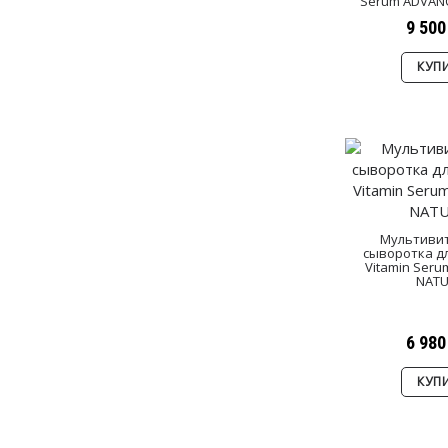
Serum ADVAN
9 500
КУП
Мультиви
сыворотка дл
Vitamin Ser
NATU
6 980
КУП