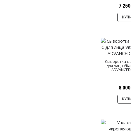
7 250
КУП
Сыворотка c 
для лица Vit
ADVANCED
8 000
КУП