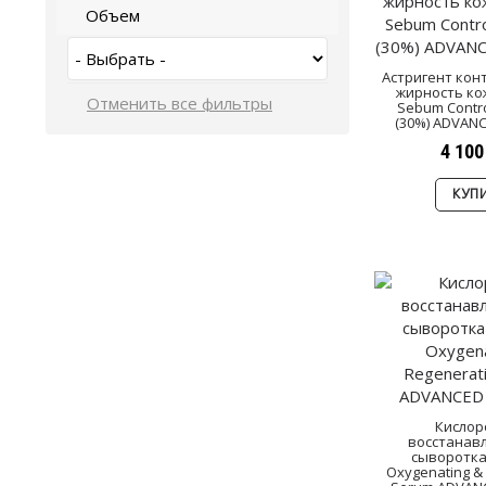
Объем
Астригент ко
жирность ко
Sebum Contro
(30%) ADVAN
4 100
КУП
Кислор
восстанав
сыворотка
Oxygenating &