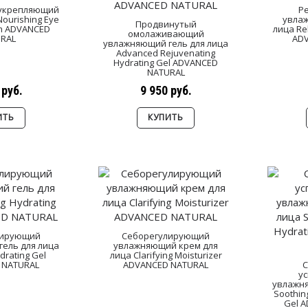
укрепляющий
Р
Nourishing Eye
увла
Продвинутый
am ADVANCED
лица Re
омолаживающий
RAL
AD
увлажняющий гель для лица
Advanced Rejuvenating
Hydrating Gel ADVANCED
NATURAL
 руб.
9 950 руб.
ИТЬ
КУПИТЬ
лирующий
Себорегулирующий
ель для лица
увлажняющий крем для
ydrating Gel
лица Clarifying Moisturizer
 NATURAL
ADVANCED NATURAL
С
у
увлажня
Soothin
Gel 