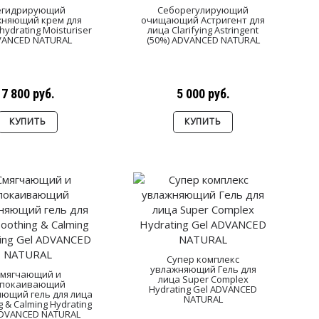
егидрирующий
Себорегулирующий
жняющий крем для
очищающий Астригент для
hydrating Moisturiser
лица Clarifying Astringent
VANCED NATURAL
(50%) ADVANCED NATURAL
7 800 руб.
5 000 руб.
КУПИТЬ
КУПИТЬ
Супер комплекс
увлажняющий Гель для
мягчающий и
лица Super Complex
спокаивающий
Hydrating Gel ADVANCED
ющий гель для лица
NATURAL
g & Calming Hydrating
ADVANCED NATURAL