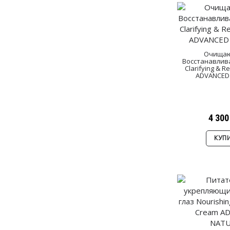
Очищаю
Восстанавлив
Clarifying & R
ADVANCED
4 300
КУП