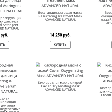
Восстанавливающая маска
Вос
Resurfacing Treatment Mask
очища
нтролирующий
ADVANCED NATURAL
лица R
жи для лица
AD
l Astringent
CED NATURAL
 руб.
14 250 руб.
ИТЬ
КУПИТЬ
Кислородная маска с икрой
Caviar Oxygenating Mask
Кислор
ADVANCED NATURAL
для лиц
Cream
одная
ливающая
 для лица
 Regenerative