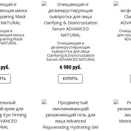
щая и
Очища
ающая маска
для лиц
epairing Mask
AD
 NATURAL
Очищающая и
дезинкрустирующая
сыворотка для лица
Clarifying & Disincrustation
Serum ADVANCED NATURAL
 руб.
6 980 руб.
ИТЬ
КУПИТЬ