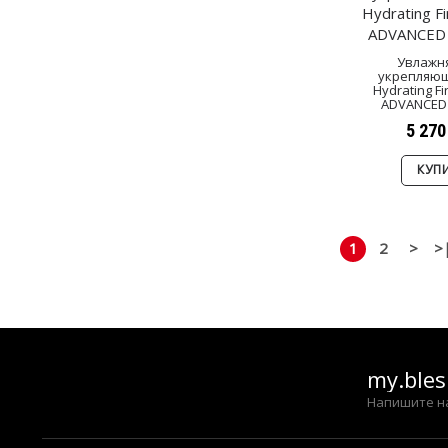
Увлажн
укрепляющ
Hydrating F
ADVANCED
5 270
КУП
1
2
>
>
my.ble
Напишите н