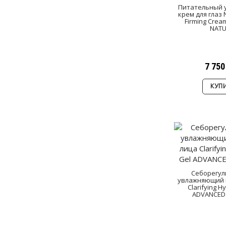
Питательный 
крем для глаз 
Firming Cre
NATU
7 750
КУП
Себорегу
увлажняющий г
Clarifying H
ADVANCED