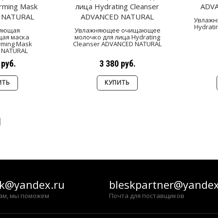
Увлажня
Hydrati
яющая
Увлажняющее очищающее
ая маска
молочко для лица Hydrating
irming Mask
Cleanser ADVANCED NATURAL
 NATURAL
 руб.
3 380 руб.
ИТЬ
КУПИТЬ
|
sk@yandex.ru
bleskpartner@yandex
ам, мы поможем
Почта для поставщиков