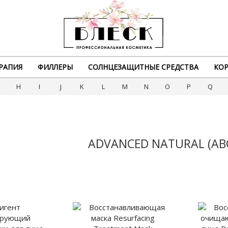
РАПИЯ
ФИЛЛЕРЫ
СОЛНЦЕЗАЩИТНЫЕ СРЕДСТВА
КОР
G
H
I
J
K
L
M
N
O
P
Q
ADVANCED NATURAL (АВ