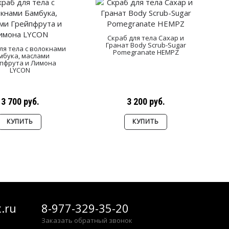
Скраб для тела Сахар и
Гранат Body Scrub-Sugar
ля тела с волокнами
Pomegranate HEMPZ
мбука, маслами
пфрута и Лимона
LYCON
3 700 руб.
3 200 руб.
КУПИТЬ
КУПИТЬ
Показано с 1 по 32 из 32 (всего 1 страниц)
.ru
8-977-329-35-20
Заказать обратный звонок