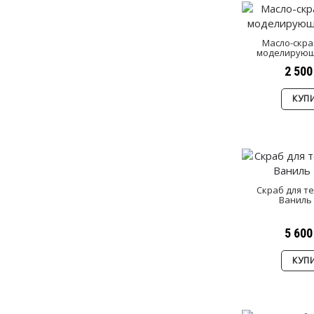
Масло-скра
моделирующ
2 500
КУП
Скраб для те
Ваниль
5 600
КУП