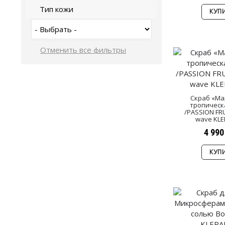
Тип кожи
КУП
Скраб «Ма
тропическ
/PASSION FRUI
wave KL
4 990
КУП