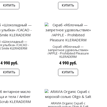
КУПИТЬ
КУПИТЬ
б «Шоколадный —
я улыбка» /CACAO -
Скраб «Яблочный —
 Smile KLERADERM
запретное удовольствие»
/APPLE - Prohibited Pleasure
KLERADERM
4 990 руб.
4 990 руб.
КУПИТЬ
КУПИТЬ
ARAVIA Organic Скраб с
морской солью Oligo & Salt