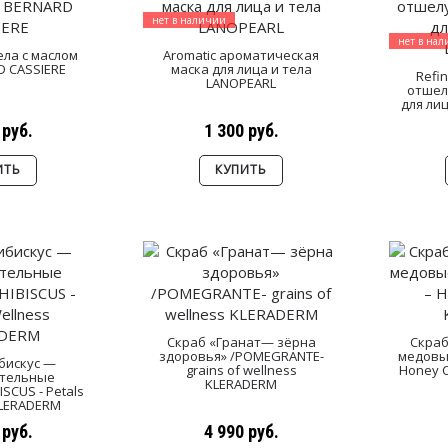
нет в наличии
нет в на
ела с маслом
Aromatic ароматическая
 CASSIERE
маска для лица и тела
Refin
LANOPEARL
отшел
для ли
 руб.
1 300 руб.
ИТЬ
КУПИТЬ
Скраб «Гранат— зёрна
Скра
здоровья» /POMEGRANTE-
медовые
бискус —
grains of wellness
Honey 
тельные
KLERADERM
ISCUS - Petals
KLERADERM
 руб.
4 990 руб.