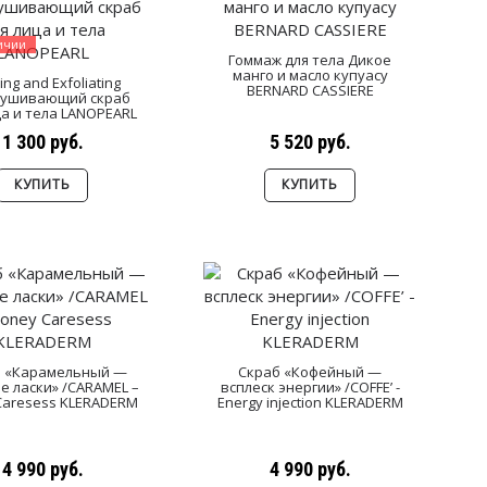
личии
Гоммаж для тела Дикое
манго и масло купуасу
ing and Exfoliating
BERNARD CASSIERE
ушивающий скраб
ца и тела LANOPEARL
1 300 руб.
5 520 руб.
КУПИТЬ
КУПИТЬ
б «Карамельный —
Скраб «Кофейный —
 ласки» /CARAMEL –
всплеск энергии» /COFFE’ -
Caresess KLERADERM
Energy injection KLERADERM
4 990 руб.
4 990 руб.