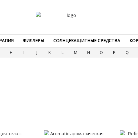
РАПИЯ
ФИЛЛЕРЫ
СОЛНЦЕЗАЩИТНЫЕ СРЕДСТВА
КОР
G
H
I
J
K
L
M
N
O
P
Q