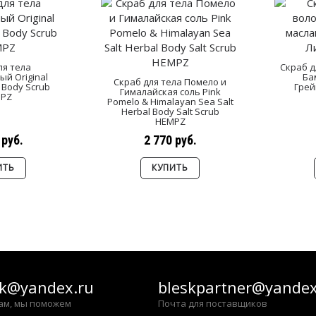
ля тела
Скраб д
й Original
Ба
Скраб для тела Помело и
 Body Scrub
Грей
Гималайская соль Pink
PZ
Pomelo & Himalayan Sea Salt
Herbal Body Salt Scrub
HEMPZ
 руб.
2 770 руб.
ИТЬ
КУПИТЬ
sk@yandex.ru
bleskpartner@yandex
ам, мы поможем
Почта для поставщиков