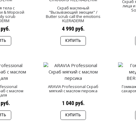
Скраб 
лица и
я тела с
Скраб масленый
Sc
и & Морской
"Вызывающий эмоции" /
dy scrub
Butter scrub call the emotions
DERM
KLERADERM
 руб.
4 990 руб.
ИТЬ
КУПИТЬ
fessional
ARAVIA Professional Скраб
Гоммаж
аб с маслом
мягкий с маслом персика
сахаро
аля
 руб.
1 040 руб.
ИТЬ
КУПИТЬ