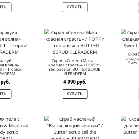
ИТЬ
КУПИТЬ
Скра
сладка
ракуйя —
Скраб «Семена Мака —
Sweet
ая волна»
красная страсть» / POPPY -
T - Tropical
red passion BUTTER SCRUB
ERADERM
KLERADERM
 руб.
4 990 руб.
ИТЬ
КУПИТЬ