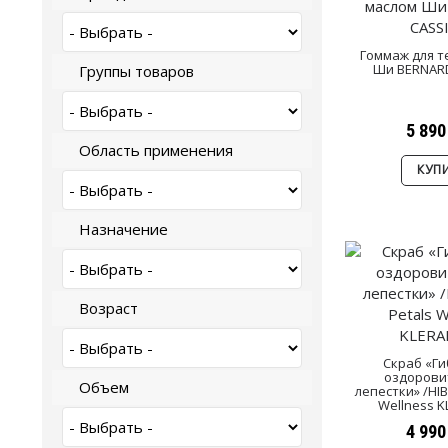
Гоммаж для т
Ши BERNARD
Группы товаров
5 890
Область применения
КУП
Назначение
Возраст
Скраб «Ги
оздорови
Объем
лепестки» /HIB
Wellness 
4 990