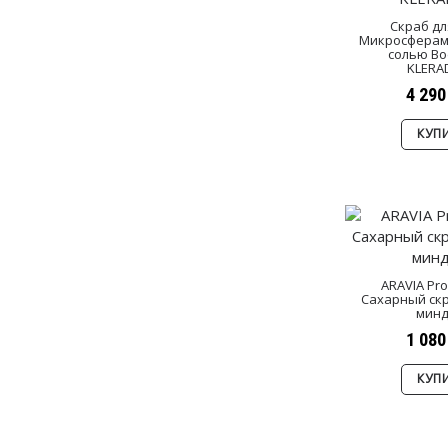
Скраб дл
Микросферам
солью Bo
KLERA
4 290
КУП
ARAVIA Pro
Сахарный скр
минд
1 080
КУП