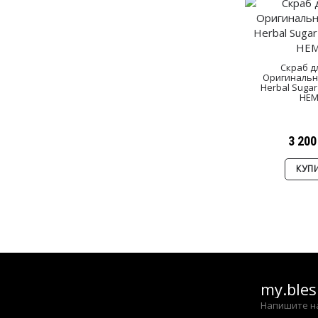
Скраб д
Оригинальны
Herbal Sugar
HEM
3 200
КУП
my.ble
Напишите н