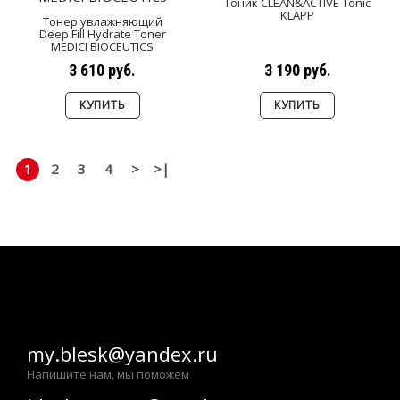
Тоник CLEAN&ACTIVE Tonic
KLAPP
Тонер увлажняющий
Deep Fill Hydrate Toner
MEDICI BIOCEUTICS
3 610 руб.
3 190 руб.
КУПИТЬ
КУПИТЬ
1
2
3
4
>
>|
Показано с 1 по 32 из 102 (всего 4 страниц)
my.blesk@yandex.ru
Напишите нам, мы поможем