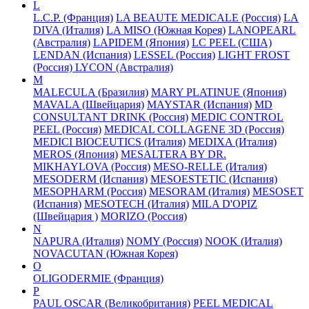
L
L.C.P. (Франция)
LA BEAUTE MEDICALE (Россия)
LA
DIVA (Италия)
LA MISO (Южная Корея)
LANOPEARL
(Австралия)
LAPIDEM (Япония)
LC PEEL (США)
LENDAN (Испания)
LESSEL (Россия)
LIGHT FROST
(Россия)
LYCON (Австралия)
M
MALECULA (Бразилия)
MARY PLATINUE (Япония)
MAVALA (Швейцария)
MAYSTAR (Испания)
MD
CONSULTANT DRINK (Россия)
MEDIC CONTROL
PEEL (Россия)
MEDICAL COLLAGENE 3D (Россия)
MEDICI BIOCEUTICS (Италия)
MEDIXA (Италия)
MEROS (Япония)
MESALTERA BY DR.
MIKHAYLOVA (Россия)
MESO-RELLE (Италия)
MESODERM (Испания)
MESOESTETIC (Испания)
MESOPHARM (Россия)
MESORAM (Италия)
MESOSET
(Испания)
MESOTECH (Италия)
MILA D'OPIZ
(Швейцария )
MORIZO (Россия)
N
NAPURA (Италия)
NOMY (Россия)
NOOK (Италия)
NOVACUTAN (Южная Корея)
O
OLIGODERMIE (Франция)
P
PAUL OSCAR (Великобритания)
PEEL MEDICAL