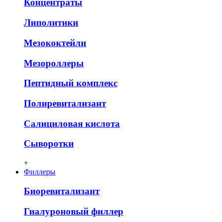
Концентраты
Липолитики
Мезококтейли
Мезороллеры
Пептидный комплекс
Полиревитализант
Салициловая кислота
Сыворотки
+
Филлеры
Биоревитализант
Гиалуроновый филлер