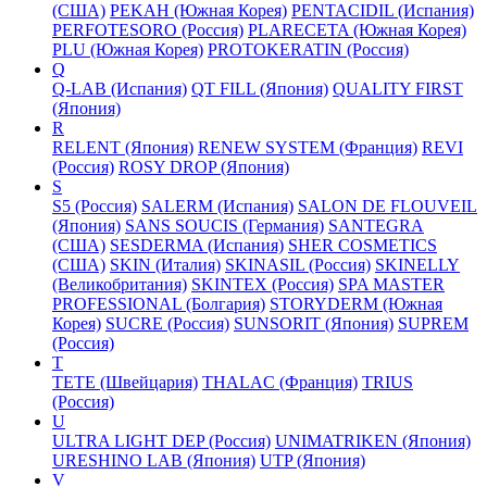
(США)
PEKAH (Южная Корея)
PENTACIDIL (Испания)
PERFOTESORO (Россия)
PLARECETA (Южная Корея)
PLU (Южная Корея)
PROTOKERATIN (Россия)
Q
Q-LAB (Испания)
QT FILL (Япония)
QUALITY FIRST
(Япония)
R
RELENT (Япония)
RENEW SYSTEM (Франция)
REVI
(Россия)
ROSY DROP (Япония)
S
S5 (Россия)
SALERM (Испания)
SALON DE FLOUVEIL
(Япония)
SANS SOUCIS (Германия)
SANTEGRA
(США)
SESDERMA (Испания)
SHER COSMETICS
(США)
SKIN (Италия)
SKINASIL (Россия)
SKINELLY
(Великобритания)
SKINTEX (Россия)
SPA MASTER
PROFESSIONAL (Болгария)
STORYDERM (Южная
Корея)
SUCRE (Россия)
SUNSORIT (Япония)
SUPREM
(Россия)
T
TETE (Швейцария)
THALAC (Франция)
TRIUS
(Россия)
U
ULTRA LIGHT DEP (Россия)
UNIMATRIKEN (Япония)
URESHINO LAB (Япония)
UTP (Япония)
V