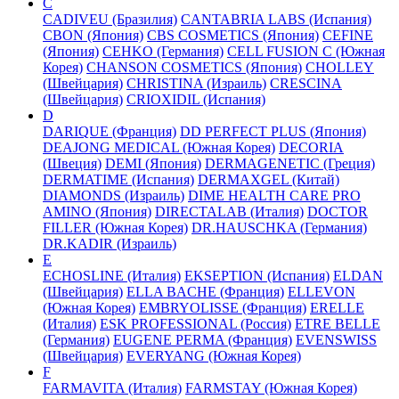
C
CADIVEU (Бразилия)
CANTABRIA LABS (Испания)
CBON (Япония)
CBS COSMETICS (Япония)
CEFINE
(Япония)
CEHKO (Германия)
CELL FUSION C (Южная
Корея)
CHANSON COSMETICS (Япония)
CHOLLEY
(Швейцария)
CHRISTINA (Израиль)
CRESCINA
(Швейцария)
CRIOXIDIL (Испания)
D
DARIQUE (Франция)
DD PERFECT PLUS (Япония)
DEAJONG MEDICAL (Южная Корея)
DECORIA
(Швеция)
DEMI (Япония)
DERMAGENETIC (Греция)
DERMATIME (Испания)
DERMAXGEL (Китай)
DIAMONDS (Израиль)
DIME HEALTH CARE PRO
AMINO (Япония)
DIRECTALAB (Италия)
DOCTOR
FILLER (Южная Корея)
DR.HAUSCHKA (Германия)
DR.KADIR (Израиль)
E
ECHOSLINE (Италия)
EKSEPTION (Испания)
ELDAN
(Швейцария)
ELLA BACHE (Франция)
ELLEVON
(Южная Корея)
EMBRYOLISSE (Франция)
ERELLE
(Италия)
ESK PROFESSIONAL (Россия)
ETRE BELLE
(Германия)
EUGENE PERMA (Франция)
EVENSWISS
(Швейцария)
EVERYANG (Южная Корея)
F
FARMAVITA (Италия)
FARMSTAY (Южная Корея)