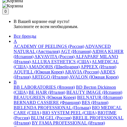
0
В Вашей корзине ещё пусто!
Заполните ее всем необходимым.
Все бренды
A
ACADEMY OF PEELINGS (Россия)
ADVANCED
NATURAL (Австралия)
AGT (Испания)
AIDHA KLHER
(Испания)
AKVAVITA (Россия)
ALFAPARF MILANO
(Италия)
ALLURA ESTHETICS (США)
ALMEDICAL
(США)
AMADORIS (Швейцария)
APPEEX (Италия)
AQUFILL (Южная Корея)
ARAVIA (Россия)
ARDES
(Италия)
ARTEGO (Италия)
AVALON (Южная Корея)
B
BB LABORATORIES (Япония)
BD Becton Dickinson
(США)
BE HAIR (Италия)
BEAUTY IMAGE (Испания)
BEAUUGREEN (Южная Корея)
BELNATUR (Испания)
BERNARD CASSIERE (Франция)
BES (Италия)
BIELENDA PROFESSIONAL (Польша)
BIO MEDICAL
CARE (США)
BIO SYSTEM PEEL (США)
BIOTIME
(Россия)
BLUM GEL (Россия)
BRELIL PROFESSIONAL
(Италия)
BY FAMA PROFESSIONAL (Италия)