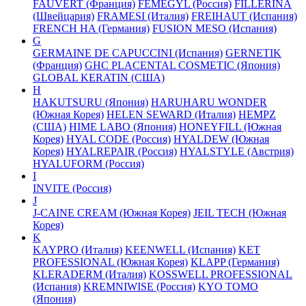
FAUVERT (Франция)
FEMEGYL (Россия)
FILLERINA
(Швейцария)
FRAMESI (Италия)
FREIHAUT (Испания)
FRENCH HA (Германия)
FUSION MESO (Испания)
G
GERMAINE DE CAPUCCINI (Испания)
GERNETIK
(Франция)
GHC PLACENTAL COSMETIC (Япония)
GLOBAL KERATIN (США)
H
HAKUTSURU (Япония)
HARUHARU WONDER
(Южная Корея)
HELEN SEWARD (Италия)
HEMPZ
(США)
HIME LABO (Япония)
HONEYFILL (Южная
Корея)
HYAL CODE (Россия)
HYALDEW (Южная
Корея)
HYALREPAIR (Россия)
HYALSTYLE (Австрия)
HYALUFORM (Россия)
I
INVITE (Россия)
J
J-CAINE CREAM (Южная Корея)
JEIL TECH (Южная
Корея)
K
KAYPRO (Италия)
KEENWELL (Испания)
KET
PROFESSIONAL (Южная Корея)
KLAPP (Германия)
KLERADERM (Италия)
KOSSWELL PROFESSIONAL
(Испания)
KREMNIWISE (Россия)
KYO TOMO
(Япония)