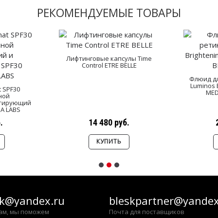
РЕКОМЕНДУЕМЫЕ ТОВАРЫ
Лифтинговые капсулы Time
Control ETRE BELLE
Флюид дл
Luminos B
t SPF30
MED
ной
тирующий
IA LABS
.
14 480 руб.
КУПИТЬ
sk@yandex.ru
bleskpartner@yandex
ам, мы поможем
Почта для поставщиков