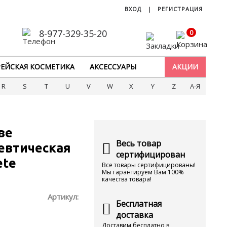
ВХОД
|
РЕГИСТРАЦИЯ
8-977-329-35-20
0
ЕЙСКАЯ КОСМЕТИКА
АКСЕССУАРЫ
АКЦИИ
R
S
T
U
V
W
X
Y
Z
А-Я
ве
Весь товар
евтическая
сертифицирован
ete
Все товары сертифицированы!
Мы гарантируем Вам 100%
качества товара!
Артикул:
Бесплатная
доставка
Доставим бесплатно в