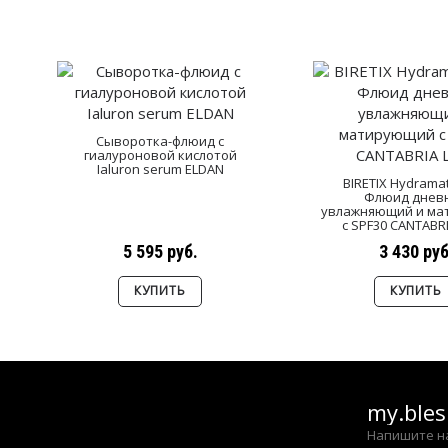
Сыворотка-флюид с
гиалуроновой кислотой
Ialuron serum ELDAN
BIRETIX Hydrama
Флюид днев
увлажняющий и ма
с SPF30 CANTABR
5 595 руб.
3 430 руб
КУПИТЬ
КУПИТЬ
my.ble
Напишите н