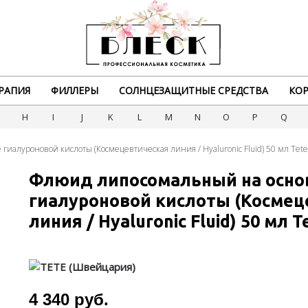
РАПИЯ
ФИЛЛЕРЫ
СОЛНЦЕЗАЩИТНЫЕ СРЕДСТВА
КОР
G
H
I
J
K
L
M
N
O
P
Q
иалуроновой кислоты (Космецевтическая линия / Hyaluronic Fluid) 50 мл Tete
Флюид липосомальный на осно
гиалуроновой кислоты (Космец
линия / Hyaluronic Fluid) 50 мл T
4 340 руб.