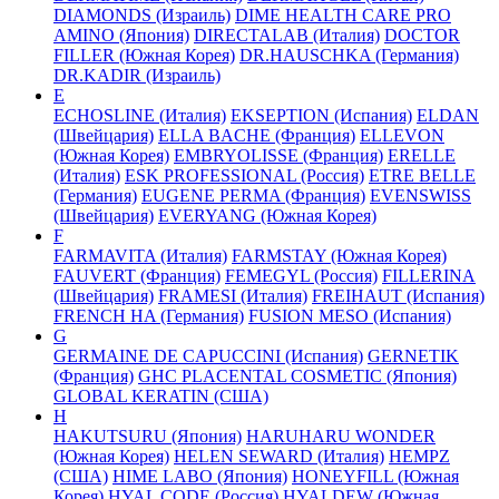
DIAMONDS (Израиль)
DIME HEALTH CARE PRO
AMINO (Япония)
DIRECTALAB (Италия)
DOCTOR
FILLER (Южная Корея)
DR.HAUSCHKA (Германия)
DR.KADIR (Израиль)
E
ECHOSLINE (Италия)
EKSEPTION (Испания)
ELDAN
(Швейцария)
ELLA BACHE (Франция)
ELLEVON
(Южная Корея)
EMBRYOLISSE (Франция)
ERELLE
(Италия)
ESK PROFESSIONAL (Россия)
ETRE BELLE
(Германия)
EUGENE PERMA (Франция)
EVENSWISS
(Швейцария)
EVERYANG (Южная Корея)
F
FARMAVITA (Италия)
FARMSTAY (Южная Корея)
FAUVERT (Франция)
FEMEGYL (Россия)
FILLERINA
(Швейцария)
FRAMESI (Италия)
FREIHAUT (Испания)
FRENCH HA (Германия)
FUSION MESO (Испания)
G
GERMAINE DE CAPUCCINI (Испания)
GERNETIK
(Франция)
GHC PLACENTAL COSMETIC (Япония)
GLOBAL KERATIN (США)
H
HAKUTSURU (Япония)
HARUHARU WONDER
(Южная Корея)
HELEN SEWARD (Италия)
HEMPZ
(США)
HIME LABO (Япония)
HONEYFILL (Южная
Корея)
HYAL CODE (Россия)
HYALDEW (Южная