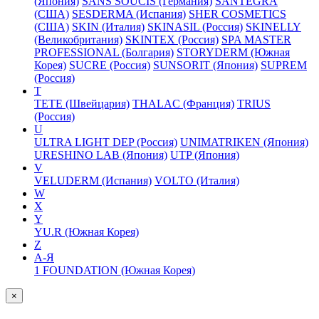
(Япония)
SANS SOUCIS (Германия)
SANTEGRA
(США)
SESDERMA (Испания)
SHER COSMETICS
(США)
SKIN (Италия)
SKINASIL (Россия)
SKINELLY
(Великобритания)
SKINTEX (Россия)
SPA MASTER
PROFESSIONAL (Болгария)
STORYDERM (Южная
Корея)
SUCRE (Россия)
SUNSORIT (Япония)
SUPREM
(Россия)
T
TETE (Швейцария)
THALAC (Франция)
TRIUS
(Россия)
U
ULTRA LIGHT DEP (Россия)
UNIMATRIKEN (Япония)
URESHINO LAB (Япония)
UTP (Япония)
V
VELUDERM (Испания)
VOLTO (Италия)
W
X
Y
YU.R (Южная Корея)
Z
А-Я
1 FOUNDATION (Южная Корея)
×