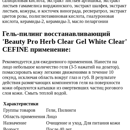
салициловая кислота, экстракт листьев артишока, экстракт
листьев гамамелиса вирджинского, экстракт шалфея, экстракт
листьев, кожуры, и косточек винограда, ресвератрол, экстракт
цветов розы, полиглютаминовая кислота, гиалуроновая
кислота, керамиды-2, керамиды-3, масло пеларгонии
Гель-пилинг восстанавливающий
'Beauty Pro Herb Clear Gel White Clear'
CEFINE применение:
Рекомендуется для ежедневного применения. Нанести на
лицо небольшое количество геля (3-5 нажатий на дозатор),
помассировать кожу легкими движениями в течение 10
секунд, исключая область вокруг глаз и губ. В результате
действия размягчающих компонентов геля на поверхности
кожи образуются катышки из омертвевших частиц рогового
слоя кожи. Смыть теплой водой.
Характеристики
Группы товаров
Гели, Пилинги
Область применения
Лицо
Назначение
Очищение и уход, Для питания кожи
Возраст
После 40 лет