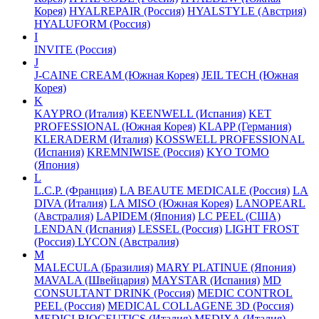
Корея)
HYALREPAIR (Россия)
HYALSTYLE (Австрия)
HYALUFORM (Россия)
I
INVITE (Россия)
J
J-CAINE CREAM (Южная Корея)
JEIL TECH (Южная
Корея)
K
KAYPRO (Италия)
KEENWELL (Испания)
KET
PROFESSIONAL (Южная Корея)
KLAPP (Германия)
KLERADERM (Италия)
KOSSWELL PROFESSIONAL
(Испания)
KREMNIWISE (Россия)
KYO TOMO
(Япония)
L
L.C.P. (Франция)
LA BEAUTE MEDICALE (Россия)
LA
DIVA (Италия)
LA MISO (Южная Корея)
LANOPEARL
(Австралия)
LAPIDEM (Япония)
LC PEEL (США)
LENDAN (Испания)
LESSEL (Россия)
LIGHT FROST
(Россия)
LYCON (Австралия)
M
MALECULA (Бразилия)
MARY PLATINUE (Япония)
MAVALA (Швейцария)
MAYSTAR (Испания)
MD
CONSULTANT DRINK (Россия)
MEDIC CONTROL
PEEL (Россия)
MEDICAL COLLAGENE 3D (Россия)
MEDICI BIOCEUTICS (Италия)
MEDIXA (Италия)