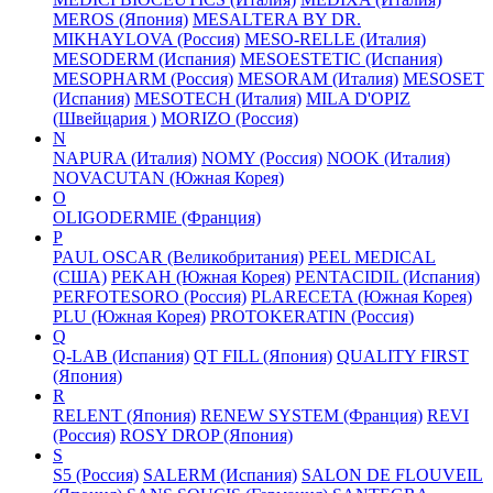
MEROS (Япония)
MESALTERA BY DR.
MIKHAYLOVA (Россия)
MESO-RELLE (Италия)
MESODERM (Испания)
MESOESTETIC (Испания)
MESOPHARM (Россия)
MESORAM (Италия)
MESOSET
(Испания)
MESOTECH (Италия)
MILA D'OPIZ
(Швейцария )
MORIZO (Россия)
N
NAPURA (Италия)
NOMY (Россия)
NOOK (Италия)
NOVACUTAN (Южная Корея)
O
OLIGODERMIE (Франция)
P
PAUL OSCAR (Великобритания)
PEEL MEDICAL
(США)
PEKAH (Южная Корея)
PENTACIDIL (Испания)
PERFOTESORO (Россия)
PLARECETA (Южная Корея)
PLU (Южная Корея)
PROTOKERATIN (Россия)
Q
Q-LAB (Испания)
QT FILL (Япония)
QUALITY FIRST
(Япония)
R
RELENT (Япония)
RENEW SYSTEM (Франция)
REVI
(Россия)
ROSY DROP (Япония)
S
S5 (Россия)
SALERM (Испания)
SALON DE FLOUVEIL