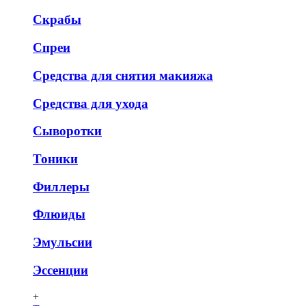
Скрабы
Спреи
Средства для снятия макияжа
Средства для ухода
Сыворотки
Тоники
Филлеры
Флюиды
Эмульсии
Эссенции
+