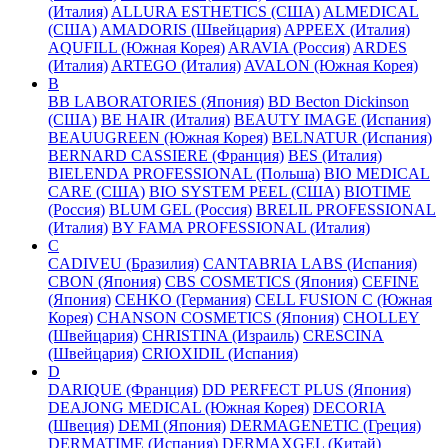
(Италия)
ALLURA ESTHETICS (США)
ALMEDICAL
(США)
AMADORIS (Швейцария)
APPEEX (Италия)
AQUFILL (Южная Корея)
ARAVIA (Россия)
ARDES
(Италия)
ARTEGO (Италия)
AVALON (Южная Корея)
B
BB LABORATORIES (Япония)
BD Becton Dickinson
(США)
BE HAIR (Италия)
BEAUTY IMAGE (Испания)
BEAUUGREEN (Южная Корея)
BELNATUR (Испания)
BERNARD CASSIERE (Франция)
BES (Италия)
BIELENDA PROFESSIONAL (Польша)
BIO MEDICAL
CARE (США)
BIO SYSTEM PEEL (США)
BIOTIME
(Россия)
BLUM GEL (Россия)
BRELIL PROFESSIONAL
(Италия)
BY FAMA PROFESSIONAL (Италия)
C
CADIVEU (Бразилия)
CANTABRIA LABS (Испания)
CBON (Япония)
CBS COSMETICS (Япония)
CEFINE
(Япония)
CEHKO (Германия)
CELL FUSION C (Южная
Корея)
CHANSON COSMETICS (Япония)
CHOLLEY
(Швейцария)
CHRISTINA (Израиль)
CRESCINA
(Швейцария)
CRIOXIDIL (Испания)
D
DARIQUE (Франция)
DD PERFECT PLUS (Япония)
DEAJONG MEDICAL (Южная Корея)
DECORIA
(Швеция)
DEMI (Япония)
DERMAGENETIC (Греция)
DERMATIME (Испания)
DERMAXGEL (Китай)