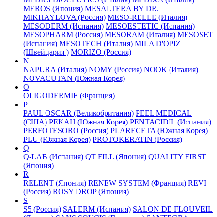
MEROS (Япония)
MESALTERA BY DR.
MIKHAYLOVA (Россия)
MESO-RELLE (Италия)
MESODERM (Испания)
MESOESTETIC (Испания)
MESOPHARM (Россия)
MESORAM (Италия)
MESOSET
(Испания)
MESOTECH (Италия)
MILA D'OPIZ
(Швейцария )
MORIZO (Россия)
N
NAPURA (Италия)
NOMY (Россия)
NOOK (Италия)
NOVACUTAN (Южная Корея)
O
OLIGODERMIE (Франция)
P
PAUL OSCAR (Великобритания)
PEEL MEDICAL
(США)
PEKAH (Южная Корея)
PENTACIDIL (Испания)
PERFOTESORO (Россия)
PLARECETA (Южная Корея)
PLU (Южная Корея)
PROTOKERATIN (Россия)
Q
Q-LAB (Испания)
QT FILL (Япония)
QUALITY FIRST
(Япония)
R
RELENT (Япония)
RENEW SYSTEM (Франция)
REVI
(Россия)
ROSY DROP (Япония)
S
S5 (Россия)
SALERM (Испания)
SALON DE FLOUVEIL