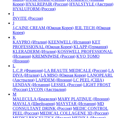
Корея)
HYALREPAIR (Россия)
HYALSTYLE (Австрия)
HYALUFORM (Россия)
I
INVITE (Россия)
J
J-CAINE CREAM (Южная Корея)
JEIL TECH (Южная
Корея)
K
KAYPRO (Италия)
KEENWELL (Испания)
KET
PROFESSIONAL (Южная Корея)
KLAPP (Германия)
KLERADERM (Италия)
KOSSWELL PROFESSIONAL
(Испания)
KREMNIWISE (Россия)
KYO TOMO
(Япония)
L
L.C.P. (Франция)
LA BEAUTE MEDICALE (Россия)
LA
DIVA (Италия)
LA MISO (Южная Корея)
LANOPEARL
(Австралия)
LAPIDEM (Япония)
LC PEEL (США)
LENDAN (Испания)
LESSEL (Россия)
LIGHT FROST
(Россия)
LYCON (Австралия)
M
MALECULA (Бразилия)
MARY PLATINUE (Япония)
MAVALA (Швейцария)
MAYSTAR (Испания)
MD
CONSULTANT DRINK (Россия)
MEDIC CONTROL
PEEL (Россия)
MEDICAL COLLAGENE 3D (Россия)
MEDICI BIOCEUTICS (Италия)
MEDIXA (Италия)