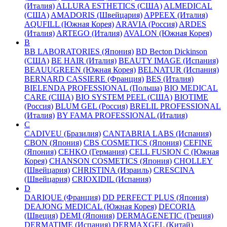
(Италия)
ALLURA ESTHETICS (США)
ALMEDICAL
(США)
AMADORIS (Швейцария)
APPEEX (Италия)
AQUFILL (Южная Корея)
ARAVIA (Россия)
ARDES
(Италия)
ARTEGO (Италия)
AVALON (Южная Корея)
B
BB LABORATORIES (Япония)
BD Becton Dickinson
(США)
BE HAIR (Италия)
BEAUTY IMAGE (Испания)
BEAUUGREEN (Южная Корея)
BELNATUR (Испания)
BERNARD CASSIERE (Франция)
BES (Италия)
BIELENDA PROFESSIONAL (Польша)
BIO MEDICAL
CARE (США)
BIO SYSTEM PEEL (США)
BIOTIME
(Россия)
BLUM GEL (Россия)
BRELIL PROFESSIONAL
(Италия)
BY FAMA PROFESSIONAL (Италия)
C
CADIVEU (Бразилия)
CANTABRIA LABS (Испания)
CBON (Япония)
CBS COSMETICS (Япония)
CEFINE
(Япония)
CEHKO (Германия)
CELL FUSION C (Южная
Корея)
CHANSON COSMETICS (Япония)
CHOLLEY
(Швейцария)
CHRISTINA (Израиль)
CRESCINA
(Швейцария)
CRIOXIDIL (Испания)
D
DARIQUE (Франция)
DD PERFECT PLUS (Япония)
DEAJONG MEDICAL (Южная Корея)
DECORIA
(Швеция)
DEMI (Япония)
DERMAGENETIC (Греция)
DERMATIME (Испания)
DERMAXGEL (Китай)