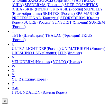
(Япония)
SANS SOUCIS (Германия)
SANTEGRA
(США)
SESDERMA (Испания)
SHER COSMETICS
(США)
SKIN (Италия)
SKINASIL (Россия)
SKINELLY
(Великобритания)
SKINTEX (Россия)
SPA MASTER
PROFESSIONAL (Болгария)
STORYDERM (Южная
Корея)
SUCRE (Россия)
SUNSORIT (Япония)
SUPREM
(Россия)
T
TETE (Швейцария)
THALAC (Франция)
TRIUS
(Россия)
U
ULTRA LIGHT DEP (Россия)
UNIMATRIKEN (Япония)
URESHINO LAB (Япония)
UTP (Япония)
V
VELUDERM (Испания)
VOLTO (Италия)
W
X
Y
YU.R (Южная Корея)
Z
А-Я
1 FOUNDATION (Южная Корея)
×