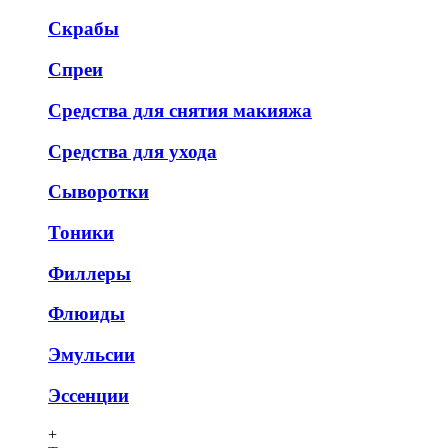
Скрабы
Спреи
Средства для снятия макияжа
Средства для ухода
Сыворотки
Тоники
Филлеры
Флюиды
Эмульсии
Эссенции
+