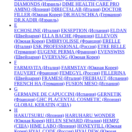
DIAMONDS (Израиль)
DIME HEALTH CARE PRO
AMINO (Япония)
DIRECTALAB (Италия)
DOCTOR
FILLER (Южная Корея)
DR.HAUSCHKA (Германия)
DR.KADIR (Израиль)
E
ECHOSLINE (Италия)
EKSEPTION (Испания)
ELDAN
(Швейцария)
ELLA BACHE (Франция)
ELLEVON
(Южная Корея)
EMBRYOLISSE (Франция)
ERELLE
(Италия)
ESK PROFESSIONAL (Россия)
ETRE BELLE
(Германия)
EUGENE PERMA (Франция)
EVENSWISS
(Швейцария)
EVERYANG (Южная Корея)
F
FARMAVITA (Италия)
FARMSTAY (Южная Корея)
FAUVERT (Франция)
FEMEGYL (Россия)
FILLERINA
(Швейцария)
FRAMESI (Италия)
FREIHAUT (Испания)
FRENCH HA (Германия)
FUSION MESO (Испания)
G
GERMAINE DE CAPUCCINI (Испания)
GERNETIK
(Франция)
GHC PLACENTAL COSMETIC (Япония)
GLOBAL KERATIN (США)
H
HAKUTSURU (Япония)
HARUHARU WONDER
(Южная Корея)
HELEN SEWARD (Италия)
HEMPZ
(США)
HIME LABO (Япония)
HONEYFILL (Южная
Корея)
HYAL CODE (Россия)
HYALDEW (Южная