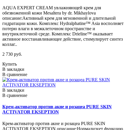
AQUA EXPERT CREAM увлажняющей крем для
обезвоженной кожи Mesaltera by dr. Mikhaylova
описание:Активный крем для мгновенной и длительной
гидратации кожи. Комплекс Hydralphatine™ Asia восполняет
потерю влаги в межклеточном пространстве и
внутриклеточной среде. Комплекс Drieline™ оказывает
активное восстанавливающее действие, стимулирует синтез
коллаг..
2 730 руб.
Купить
В закладки
В сравнение
В закладки
В сравнение
Крем-активатор против акне и розацеа PURE SKIN
ACTIVATOR EKSEPTION
Крем-активатор против акне и розацеа PURE SKIN
ACTIVATOR EKSEPTION описание:Нормализует функцию