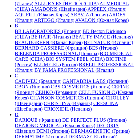
(Италия)
ALLURA ESTHETICS (США)
ALMEDICAL
(США)
AMADORIS (Швейцария)
APPEEX (Италия)
AQUFILL (Южная Корея)
ARAVIA (Россия)
ARDES
(Италия)
ARTEGO (Италия)
AVALON (Южная Корея)
B
BB LABORATORIES (Япония)
BD Becton Dickinson
(США)
BE HAIR (Италия)
BEAUTY IMAGE (Испания)
BEAUUGREEN (Южная Корея)
BELNATUR (Испания)
BERNARD CASSIERE (Франция)
BES (Италия)
BIELENDA PROFESSIONAL (Польша)
BIO MEDICAL
CARE (США)
BIO SYSTEM PEEL (США)
BIOTIME
(Россия)
BLUM GEL (Россия)
BRELIL PROFESSIONAL
(Италия)
BY FAMA PROFESSIONAL (Италия)
C
CADIVEU (Бразилия)
CANTABRIA LABS (Испания)
CBON (Япония)
CBS COSMETICS (Япония)
CEFINE
(Япония)
CEHKO (Германия)
CELL FUSION C (Южная
Корея)
CHANSON COSMETICS (Япония)
CHOLLEY
(Швейцария)
CHRISTINA (Израиль)
CRESCINA
(Швейцария)
CRIOXIDIL (Испания)
D
DARIQUE (Франция)
DD PERFECT PLUS (Япония)
DEAJONG MEDICAL (Южная Корея)
DECORIA
(Швеция)
DEMI (Япония)
DERMAGENETIC (Греция)
DERMATIME (Испания)
DERMAXGEL (Китай)