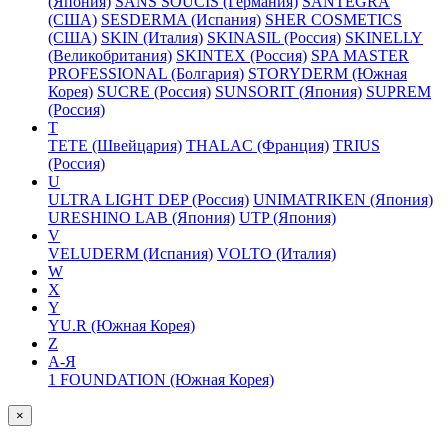
(Япония)
SANS SOUCIS (Германия)
SANTEGRA
(США)
SESDERMA (Испания)
SHER COSMETICS
(США)
SKIN (Италия)
SKINASIL (Россия)
SKINELLY
(Великобритания)
SKINTEX (Россия)
SPA MASTER
PROFESSIONAL (Болгария)
STORYDERM (Южная
Корея)
SUCRE (Россия)
SUNSORIT (Япония)
SUPREM
(Россия)
T
TETE (Швейцария)
THALAC (Франция)
TRIUS
(Россия)
U
ULTRA LIGHT DEP (Россия)
UNIMATRIKEN (Япония)
URESHINO LAB (Япония)
UTP (Япония)
V
VELUDERM (Испания)
VOLTO (Италия)
W
X
Y
YU.R (Южная Корея)
Z
А-Я
1 FOUNDATION (Южная Корея)
×