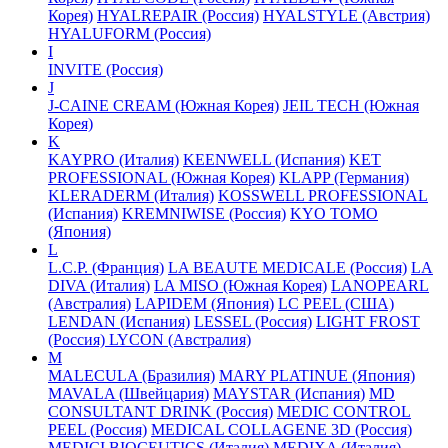
Корея)
HYALREPAIR (Россия)
HYALSTYLE (Австрия)
HYALUFORM (Россия)
I
INVITE (Россия)
J
J-CAINE CREAM (Южная Корея)
JEIL TECH (Южная
Корея)
K
KAYPRO (Италия)
KEENWELL (Испания)
KET
PROFESSIONAL (Южная Корея)
KLAPP (Германия)
KLERADERM (Италия)
KOSSWELL PROFESSIONAL
(Испания)
KREMNIWISE (Россия)
KYO TOMO
(Япония)
L
L.C.P. (Франция)
LA BEAUTE MEDICALE (Россия)
LA
DIVA (Италия)
LA MISO (Южная Корея)
LANOPEARL
(Австралия)
LAPIDEM (Япония)
LC PEEL (США)
LENDAN (Испания)
LESSEL (Россия)
LIGHT FROST
(Россия)
LYCON (Австралия)
M
MALECULA (Бразилия)
MARY PLATINUE (Япония)
MAVALA (Швейцария)
MAYSTAR (Испания)
MD
CONSULTANT DRINK (Россия)
MEDIC CONTROL
PEEL (Россия)
MEDICAL COLLAGENE 3D (Россия)
MEDICI BIOCEUTICS (Италия)
MEDIXA (Италия)