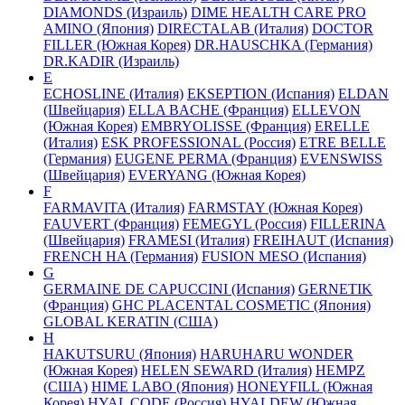
DIAMONDS (Израиль)
DIME HEALTH CARE PRO
AMINO (Япония)
DIRECTALAB (Италия)
DOCTOR
FILLER (Южная Корея)
DR.HAUSCHKA (Германия)
DR.KADIR (Израиль)
E
ECHOSLINE (Италия)
EKSEPTION (Испания)
ELDAN
(Швейцария)
ELLA BACHE (Франция)
ELLEVON
(Южная Корея)
EMBRYOLISSE (Франция)
ERELLE
(Италия)
ESK PROFESSIONAL (Россия)
ETRE BELLE
(Германия)
EUGENE PERMA (Франция)
EVENSWISS
(Швейцария)
EVERYANG (Южная Корея)
F
FARMAVITA (Италия)
FARMSTAY (Южная Корея)
FAUVERT (Франция)
FEMEGYL (Россия)
FILLERINA
(Швейцария)
FRAMESI (Италия)
FREIHAUT (Испания)
FRENCH HA (Германия)
FUSION MESO (Испания)
G
GERMAINE DE CAPUCCINI (Испания)
GERNETIK
(Франция)
GHC PLACENTAL COSMETIC (Япония)
GLOBAL KERATIN (США)
H
HAKUTSURU (Япония)
HARUHARU WONDER
(Южная Корея)
HELEN SEWARD (Италия)
HEMPZ
(США)
HIME LABO (Япония)
HONEYFILL (Южная
Корея)
HYAL CODE (Россия)
HYALDEW (Южная