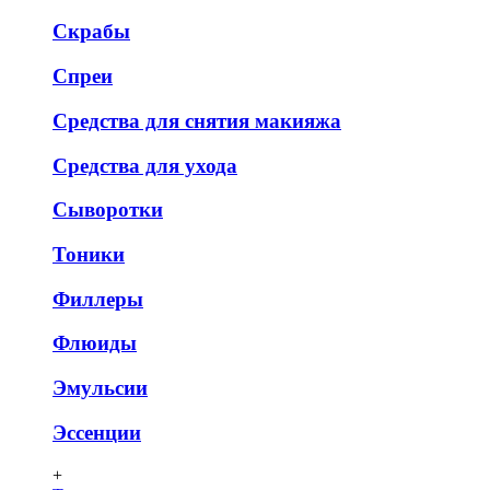
Скрабы
Спреи
Средства для снятия макияжа
Средства для ухода
Сыворотки
Тоники
Филлеры
Флюиды
Эмульсии
Эссенции
+