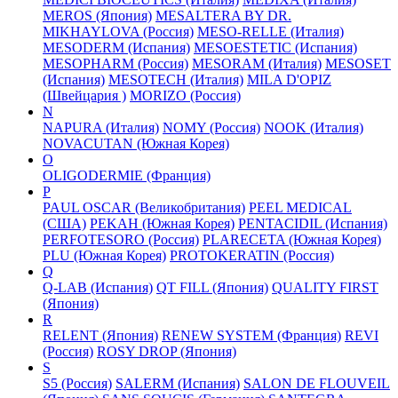
MEROS (Япония)
MESALTERA BY DR.
MIKHAYLOVA (Россия)
MESO-RELLE (Италия)
MESODERM (Испания)
MESOESTETIC (Испания)
MESOPHARM (Россия)
MESORAM (Италия)
MESOSET
(Испания)
MESOTECH (Италия)
MILA D'OPIZ
(Швейцария )
MORIZO (Россия)
N
NAPURA (Италия)
NOMY (Россия)
NOOK (Италия)
NOVACUTAN (Южная Корея)
O
OLIGODERMIE (Франция)
P
PAUL OSCAR (Великобритания)
PEEL MEDICAL
(США)
PEKAH (Южная Корея)
PENTACIDIL (Испания)
PERFOTESORO (Россия)
PLARECETA (Южная Корея)
PLU (Южная Корея)
PROTOKERATIN (Россия)
Q
Q-LAB (Испания)
QT FILL (Япония)
QUALITY FIRST
(Япония)
R
RELENT (Япония)
RENEW SYSTEM (Франция)
REVI
(Россия)
ROSY DROP (Япония)
S
S5 (Россия)
SALERM (Испания)
SALON DE FLOUVEIL