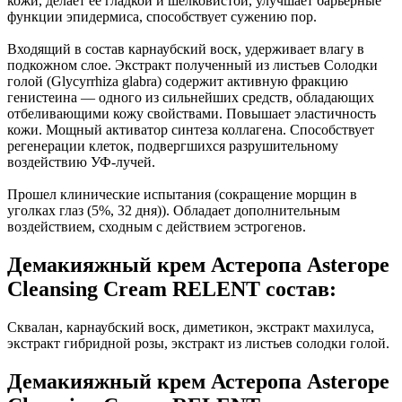
кожи, делает ее гладкой и шелковистой, улучшает барьерные
функции эпидермиса, способствует сужению пор.
Входящий в состав карнаубский воск, удерживает влагу в
подкожном слое. Экстракт полученный из листьев Солодки
голой (Glycyrrhiza glabra) содержит активную фракцию
генистеина — одного из сильнейших средств, обладающих
отбеливающими кожу свойствами. Повышает эластичность
кожи. Мощный активатор синтеза коллагена. Способствует
регенерации клеток, подвергшихся разрушительному
воздействию УФ-лучей.
Прошел клинические испытания (сокращение морщин в
уголках глаз (5%, 32 дня)). Обладает дополнительным
воздействием, сходным с действием эстрогенов.
Демакияжный крем Астеропа Asterope
Cleansing Cream RELENT состав:
Сквалан, карнаубский воск, диметикон, экстракт махилуса,
экстракт гибридной розы, экстракт из листьев солодки голой.
Демакияжный крем Астеропа Asterope