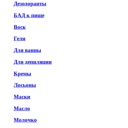
Дезодоранты
БАД к пище
Воск
Гели
Для ванны
Для депиляции
Кремы
Лосьоны
Маски
Масло
Молочко