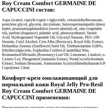
Roy Cream Comfort GERMAINE DE
CAPUCCINI состав:
Aqua (water), caprylic/capric t riglyceride, cetearylethylhexanoate,
pentylene glycol, glycerin, decyloleate, butyrospermumparkii (shea)
butter, prunusamygdalusdulcis (sweet almond) oil, olus (vegetable
oil), parfum (fragrance), palmitic acid, phenoxyethanol, Stearic
Acid, Hydrogenated Vegetable Oil, Glyceryl Stearate, PEG-100
Stearate, Cetyl Alcohol, Cera Alba (Beeswax), Royal Jelly Extract,
Helianthus Annuus (Sunflower) Seed Oil, Triethanolamine 0,06%,
Ethylhexylglycerin, Euphorbia Cerifera (Candelilla) Wax,
RosmarinusOfficinalis (Rosemary) Leaf Oil, Limonene, Linalool, o-
Cymen-5-ol, PhragmitesCommunis Extract, PoriaCocosSclerotium
Extract, Sodium Benzoate, Ammonium AcryloyldimethyltaurateA/P
Copolymer, Citral.
Комфорт-крем омолаживающий для
нормальной кожи Royal Jelly Pro-Resil
Roy Cream Comfort GERMAINE DE
CAPUCCINI применения:
Предварительно очистить кожу от загрязнения и макияжа