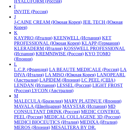
HYALUFORM (Россия)
I
INVITE (Россия)
J
J-CAINE CREAM (Южная Корея)
JEIL TECH (Южная
Корея)
K
KAYPRO (Италия)
KEENWELL (Испания)
KET
PROFESSIONAL (Южная Корея)
KLAPP (Германия)
KLERADERM (Италия)
KOSSWELL PROFESSIONAL
(Испания)
KREMNIWISE (Россия)
KYO TOMO
(Япония)
L
L.C.P. (Франция)
LA BEAUTE MEDICALE (Россия)
LA
DIVA (Италия)
LA MISO (Южная Корея)
LANOPEARL
(Австралия)
LAPIDEM (Япония)
LC PEEL (США)
LENDAN (Испания)
LESSEL (Россия)
LIGHT FROST
(Россия)
LYCON (Австралия)
M
MALECULA (Бразилия)
MARY PLATINUE (Япония)
MAVALA (Швейцария)
MAYSTAR (Испания)
MD
CONSULTANT DRINK (Россия)
MEDIC CONTROL
PEEL (Россия)
MEDICAL COLLAGENE 3D (Россия)
MEDICI BIOCEUTICS (Италия)
MEDIXA (Италия)
MEROS (Япония)
MESALTERA BY DR.