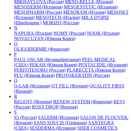
MIKHAYLOVA (Россия)
MESO-RELLE (Италия)
MESODERM (Испания)
MESOESTETIC (Испания)
MESOPHARM (Россия)
MESORAM (Италия)
MESOSET
(Испания)
MESOTECH (Италия)
MILA D'OPIZ
(Швейцария )
MORIZO (Россия)
N
NAPURA (Италия)
NOMY (Россия)
NOOK (Италия)
NOVACUTAN (Южная Корея)
O
OLIGODERMIE (Франция)
P
PAUL OSCAR (Великобритания)
PEEL MEDICAL
(США)
PEKAH (Южная Корея)
PENTACIDIL (Испания)
PERFOTESORO (Россия)
PLARECETA (Южная Корея)
PLU (Южная Корея)
PROTOKERATIN (Россия)
Q
Q-LAB (Испания)
QT FILL (Япония)
QUALITY FIRST
(Япония)
R
RELENT (Япония)
RENEW SYSTEM (Франция)
REVI
(Россия)
ROSY DROP (Япония)
S
S5 (Россия)
SALERM (Испания)
SALON DE FLOUVEIL
(Япония)
SANS SOUCIS (Германия)
SANTEGRA
(США)
SESDERMA (Испания)
SHER COSMETICS