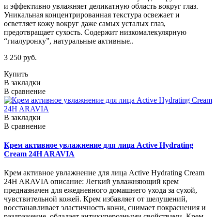
и эффективно увлажняет деликатную область вокруг глаз.
Уникальная концентрированная текстура освежает и
осветляет кожу вокруг даже самых усталых глаз,
предотвращает сухость. Содержит низкомалекулярную
“гиалуронку”, натуральные активные..
3 250 руб.
Купить
В закладки
В сравнение
В закладки
В сравнение
Крем активное увлажнение для лица Active Hydrating
Cream 24H ARAVIA
Крем активное увлажнение для лица Active Hydrating Cream
24H ARAVIA описание: Легкий увлажняющий крем
предназначен для ежедневного домашнего ухода за сухой,
чувствительной кожей. Крем избавляет от шелушений,
восстанавливает эластичность кожи, снимает покраснения и
раздражение, обладает антикуперозными свойствами. Крем