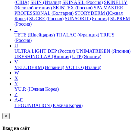
(США)
SKIN (Италия)
SKINASIL (Россия)
SKINELLY
(Великобритания)
SKINTEX (Россия)
SPA MASTER
PROFESSIONAL (Болгария)
STORYDERM (Южная
Корея)
SUCRE (Россия)
SUNSORIT (Япония)
SUPREM
(Россия)
T
TETE (Швейцария)
THALAC (Франция)
TRIUS
(Россия)
U
ULTRA LIGHT DEP (Россия)
UNIMATRIKEN (Япония)
URESHINO LAB (Япония)
UTP (Япония)
V
VELUDERM (Испания)
VOLTO (Италия)
W
X
Y
YU.R (Южная Корея)
Z
А-Я
1 FOUNDATION (Южная Корея)
×
Вход на сайт