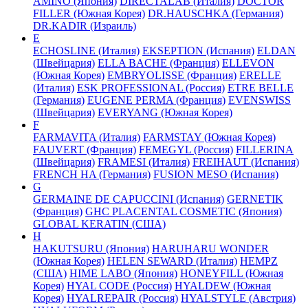
AMINO (Япония)
DIRECTALAB (Италия)
DOCTOR
FILLER (Южная Корея)
DR.HAUSCHKA (Германия)
DR.KADIR (Израиль)
E
ECHOSLINE (Италия)
EKSEPTION (Испания)
ELDAN
(Швейцария)
ELLA BACHE (Франция)
ELLEVON
(Южная Корея)
EMBRYOLISSE (Франция)
ERELLE
(Италия)
ESK PROFESSIONAL (Россия)
ETRE BELLE
(Германия)
EUGENE PERMA (Франция)
EVENSWISS
(Швейцария)
EVERYANG (Южная Корея)
F
FARMAVITA (Италия)
FARMSTAY (Южная Корея)
FAUVERT (Франция)
FEMEGYL (Россия)
FILLERINA
(Швейцария)
FRAMESI (Италия)
FREIHAUT (Испания)
FRENCH HA (Германия)
FUSION MESO (Испания)
G
GERMAINE DE CAPUCCINI (Испания)
GERNETIK
(Франция)
GHC PLACENTAL COSMETIC (Япония)
GLOBAL KERATIN (США)
H
HAKUTSURU (Япония)
HARUHARU WONDER
(Южная Корея)
HELEN SEWARD (Италия)
HEMPZ
(США)
HIME LABO (Япония)
HONEYFILL (Южная
Корея)
HYAL CODE (Россия)
HYALDEW (Южная
Корея)
HYALREPAIR (Россия)
HYALSTYLE (Австрия)