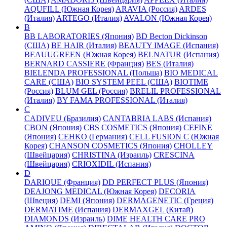
AQUFILL (Южная Корея)
ARAVIA (Россия)
ARDES
(Италия)
ARTEGO (Италия)
AVALON (Южная Корея)
B
BB LABORATORIES (Япония)
BD Becton Dickinson
(США)
BE HAIR (Италия)
BEAUTY IMAGE (Испания)
BEAUUGREEN (Южная Корея)
BELNATUR (Испания)
BERNARD CASSIERE (Франция)
BES (Италия)
BIELENDA PROFESSIONAL (Польша)
BIO MEDICAL
CARE (США)
BIO SYSTEM PEEL (США)
BIOTIME
(Россия)
BLUM GEL (Россия)
BRELIL PROFESSIONAL
(Италия)
BY FAMA PROFESSIONAL (Италия)
C
CADIVEU (Бразилия)
CANTABRIA LABS (Испания)
CBON (Япония)
CBS COSMETICS (Япония)
CEFINE
(Япония)
CEHKO (Германия)
CELL FUSION C (Южная
Корея)
CHANSON COSMETICS (Япония)
CHOLLEY
(Швейцария)
CHRISTINA (Израиль)
CRESCINA
(Швейцария)
CRIOXIDIL (Испания)
D
DARIQUE (Франция)
DD PERFECT PLUS (Япония)
DEAJONG MEDICAL (Южная Корея)
DECORIA
(Швеция)
DEMI (Япония)
DERMAGENETIC (Греция)
DERMATIME (Испания)
DERMAXGEL (Китай)
DIAMONDS (Израиль)
DIME HEALTH CARE PRO