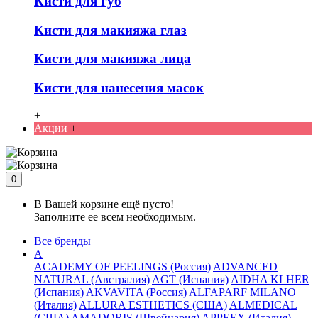
Кисти для губ
Кисти для макияжа глаз
Кисти для макияжа лица
Кисти для нанесения масок
+
Акции
+
0
В Вашей корзине ещё пусто!
Заполните ее всем необходимым.
Все бренды
A
ACADEMY OF PEELINGS (Россия)
ADVANCED
NATURAL (Австралия)
AGT (Испания)
AIDHA KLHER
(Испания)
AKVAVITA (Россия)
ALFAPARF MILANO
(Италия)
ALLURA ESTHETICS (США)
ALMEDICAL
(США)
AMADORIS (Швейцария)
APPEEX (Италия)