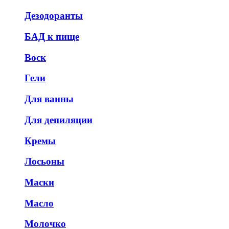
Дезодоранты
БАД к пище
Воск
Гели
Для ванны
Для депиляции
Кремы
Лосьоны
Маски
Масло
Молочко