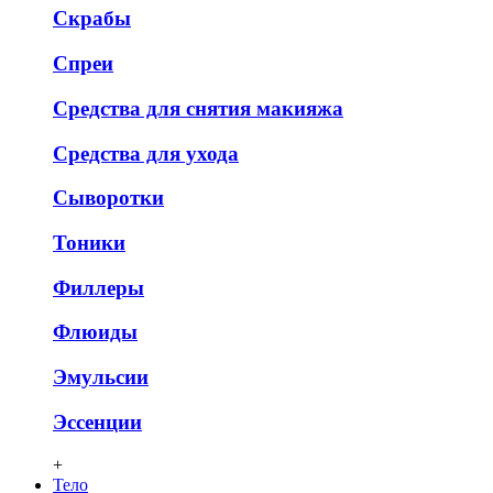
Скрабы
Спреи
Средства для снятия макияжа
Средства для ухода
Сыворотки
Тоники
Филлеры
Флюиды
Эмульсии
Эссенции
+
Тело