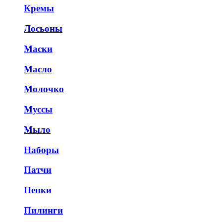
Кремы
Лосьоны
Маски
Масло
Молочко
Муссы
Мыло
Наборы
Патчи
Пенки
Пилинги