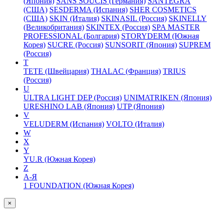
(Япония)
SANS SOUCIS (Германия)
SANTEGRA
(США)
SESDERMA (Испания)
SHER COSMETICS
(США)
SKIN (Италия)
SKINASIL (Россия)
SKINELLY
(Великобритания)
SKINTEX (Россия)
SPA MASTER
PROFESSIONAL (Болгария)
STORYDERM (Южная
Корея)
SUCRE (Россия)
SUNSORIT (Япония)
SUPREM
(Россия)
T
TETE (Швейцария)
THALAC (Франция)
TRIUS
(Россия)
U
ULTRA LIGHT DEP (Россия)
UNIMATRIKEN (Япония)
URESHINO LAB (Япония)
UTP (Япония)
V
VELUDERM (Испания)
VOLTO (Италия)
W
X
Y
YU.R (Южная Корея)
Z
А-Я
1 FOUNDATION (Южная Корея)
×