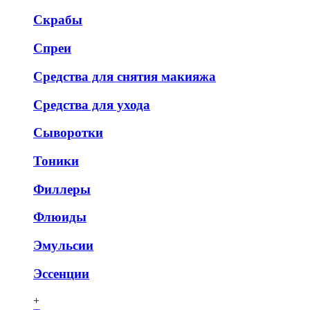
Скрабы
Спреи
Средства для снятия макияжа
Средства для ухода
Сыворотки
Тоники
Филлеры
Флюиды
Эмульсии
Эссенции
+