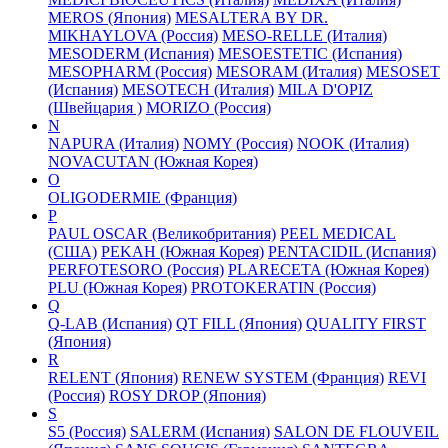
MEROS (Япония)
MESALTERA BY DR.
MIKHAYLOVA (Россия)
MESO-RELLE (Италия)
MESODERM (Испания)
MESOESTETIC (Испания)
MESOPHARM (Россия)
MESORAM (Италия)
MESOSET
(Испания)
MESOTECH (Италия)
MILA D'OPIZ
(Швейцария )
MORIZO (Россия)
N
NAPURA (Италия)
NOMY (Россия)
NOOK (Италия)
NOVACUTAN (Южная Корея)
O
OLIGODERMIE (Франция)
P
PAUL OSCAR (Великобритания)
PEEL MEDICAL
(США)
PEKAH (Южная Корея)
PENTACIDIL (Испания)
PERFOTESORO (Россия)
PLARECETA (Южная Корея)
PLU (Южная Корея)
PROTOKERATIN (Россия)
Q
Q-LAB (Испания)
QT FILL (Япония)
QUALITY FIRST
(Япония)
R
RELENT (Япония)
RENEW SYSTEM (Франция)
REVI
(Россия)
ROSY DROP (Япония)
S
S5 (Россия)
SALERM (Испания)
SALON DE FLOUVEIL