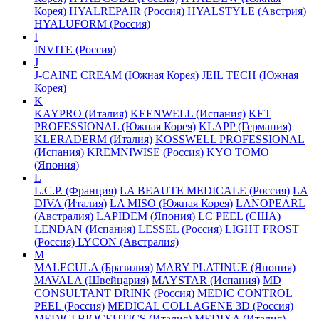
Корея)
HYALREPAIR (Россия)
HYALSTYLE (Австрия)
HYALUFORM (Россия)
I
INVITE (Россия)
J
J-CAINE CREAM (Южная Корея)
JEIL TECH (Южная
Корея)
K
KAYPRO (Италия)
KEENWELL (Испания)
KET
PROFESSIONAL (Южная Корея)
KLAPP (Германия)
KLERADERM (Италия)
KOSSWELL PROFESSIONAL
(Испания)
KREMNIWISE (Россия)
KYO TOMO
(Япония)
L
L.C.P. (Франция)
LA BEAUTE MEDICALE (Россия)
LA
DIVA (Италия)
LA MISO (Южная Корея)
LANOPEARL
(Австралия)
LAPIDEM (Япония)
LC PEEL (США)
LENDAN (Испания)
LESSEL (Россия)
LIGHT FROST
(Россия)
LYCON (Австралия)
M
MALECULA (Бразилия)
MARY PLATINUE (Япония)
MAVALA (Швейцария)
MAYSTAR (Испания)
MD
CONSULTANT DRINK (Россия)
MEDIC CONTROL
PEEL (Россия)
MEDICAL COLLAGENE 3D (Россия)
MEDICI BIOCEUTICS (Италия)
MEDIXA (Италия)