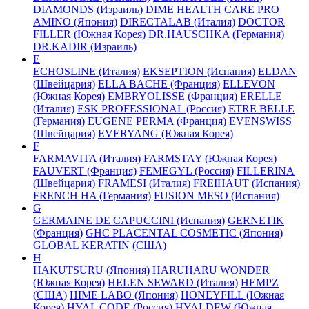
DIAMONDS (Израиль)
DIME HEALTH CARE PRO
AMINO (Япония)
DIRECTALAB (Италия)
DOCTOR
FILLER (Южная Корея)
DR.HAUSCHKA (Германия)
DR.KADIR (Израиль)
E
ECHOSLINE (Италия)
EKSEPTION (Испания)
ELDAN
(Швейцария)
ELLA BACHE (Франция)
ELLEVON
(Южная Корея)
EMBRYOLISSE (Франция)
ERELLE
(Италия)
ESK PROFESSIONAL (Россия)
ETRE BELLE
(Германия)
EUGENE PERMA (Франция)
EVENSWISS
(Швейцария)
EVERYANG (Южная Корея)
F
FARMAVITA (Италия)
FARMSTAY (Южная Корея)
FAUVERT (Франция)
FEMEGYL (Россия)
FILLERINA
(Швейцария)
FRAMESI (Италия)
FREIHAUT (Испания)
FRENCH HA (Германия)
FUSION MESO (Испания)
G
GERMAINE DE CAPUCCINI (Испания)
GERNETIK
(Франция)
GHC PLACENTAL COSMETIC (Япония)
GLOBAL KERATIN (США)
H
HAKUTSURU (Япония)
HARUHARU WONDER
(Южная Корея)
HELEN SEWARD (Италия)
HEMPZ
(США)
HIME LABO (Япония)
HONEYFILL (Южная
Корея)
HYAL CODE (Россия)
HYALDEW (Южная