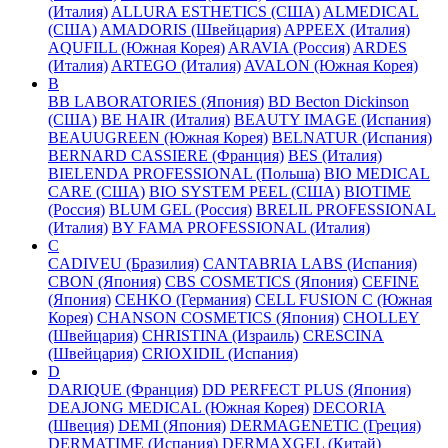
(Италия)
ALLURA ESTHETICS (США)
ALMEDICAL
(США)
AMADORIS (Швейцария)
APPEEX (Италия)
AQUFILL (Южная Корея)
ARAVIA (Россия)
ARDES
(Италия)
ARTEGO (Италия)
AVALON (Южная Корея)
B
BB LABORATORIES (Япония)
BD Becton Dickinson
(США)
BE HAIR (Италия)
BEAUTY IMAGE (Испания)
BEAUUGREEN (Южная Корея)
BELNATUR (Испания)
BERNARD CASSIERE (Франция)
BES (Италия)
BIELENDA PROFESSIONAL (Польша)
BIO MEDICAL
CARE (США)
BIO SYSTEM PEEL (США)
BIOTIME
(Россия)
BLUM GEL (Россия)
BRELIL PROFESSIONAL
(Италия)
BY FAMA PROFESSIONAL (Италия)
C
CADIVEU (Бразилия)
CANTABRIA LABS (Испания)
CBON (Япония)
CBS COSMETICS (Япония)
CEFINE
(Япония)
CEHKO (Германия)
CELL FUSION C (Южная
Корея)
CHANSON COSMETICS (Япония)
CHOLLEY
(Швейцария)
CHRISTINA (Израиль)
CRESCINA
(Швейцария)
CRIOXIDIL (Испания)
D
DARIQUE (Франция)
DD PERFECT PLUS (Япония)
DEAJONG MEDICAL (Южная Корея)
DECORIA
(Швеция)
DEMI (Япония)
DERMAGENETIC (Греция)
DERMATIME (Испания)
DERMAXGEL (Китай)