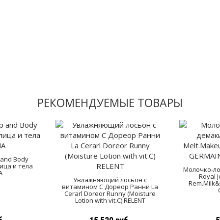
РЕКОМЕНДУЕМЫЕ ТОВАРЫ
p and Body
лица и тела
Молочко-ло
A
Royal 
Увлажняющий лосьон с
Rem.Milk&
витамином С Дореор Ранни La
Cerarl Doreor Runny (Moisture
Lotion with vit.C) RELENT