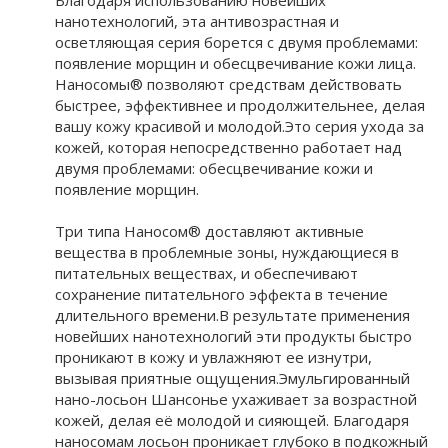
Благодаря использованию новейших
нанотехнологий, эта антивозрастная и
осветляющая серия борется с двумя проблемами:
появление морщин и обесцвечивание кожи лица.
Наносомы® позволяют средствам действовать
быстрее, эффективнее и продолжительнее, делая
вашу кожу красивой и молодой.Это серия ухода за
кожей, которая непосредственно работает над
двумя проблемами: обесцвечивание кожи и
появление морщин.
Три типа Наносом® доставляют активные
вещества в проблемные зоны, нуждающиеся в
питательных веществах, и обеспечивают
сохранение питательного эффекта в течение
длительного времени.В результате применения
новейших нанотехнологий эти продукты быстро
проникают в кожу и увлажняют ее изнутри,
вызывая приятные ощущения.Эмульгированный
нано-лосьон Шансонье ухаживает за возрастной
кожей, делая её молодой и сияющей. Благодаря
наносомам лосьон проникает глубоко в подкожный