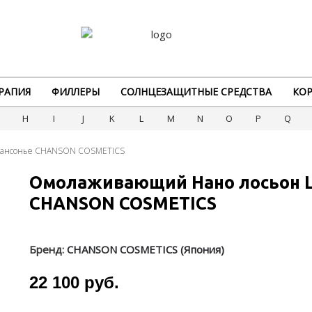
РАПИЯ
ФИЛЛЕРЫ
СОЛНЦЕЗАЩИТНЫЕ СРЕДСТВА
КОР
G
H
I
J
K
L
M
N
O
P
Q
Шансонье CHANSON COSMETICS
Омолаживающий Нано лосьон 
CHANSON COSMETICS
Бренд:
CHANSON COSMETICS (Япония)
22 100 руб.