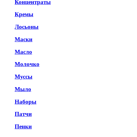
Концентраты
Кремы
Лосьоны
Маски
Масло
Молочко
Муссы
Мыло
Наборы
Патчи
Пенки