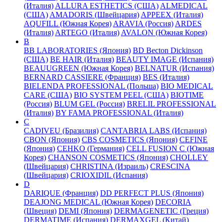
(Италия)
ALLURA ESTHETICS (США)
ALMEDICAL
(США)
AMADORIS (Швейцария)
APPEEX (Италия)
AQUFILL (Южная Корея)
ARAVIA (Россия)
ARDES
(Италия)
ARTEGO (Италия)
AVALON (Южная Корея)
B
BB LABORATORIES (Япония)
BD Becton Dickinson
(США)
BE HAIR (Италия)
BEAUTY IMAGE (Испания)
BEAUUGREEN (Южная Корея)
BELNATUR (Испания)
BERNARD CASSIERE (Франция)
BES (Италия)
BIELENDA PROFESSIONAL (Польша)
BIO MEDICAL
CARE (США)
BIO SYSTEM PEEL (США)
BIOTIME
(Россия)
BLUM GEL (Россия)
BRELIL PROFESSIONAL
(Италия)
BY FAMA PROFESSIONAL (Италия)
C
CADIVEU (Бразилия)
CANTABRIA LABS (Испания)
CBON (Япония)
CBS COSMETICS (Япония)
CEFINE
(Япония)
CEHKO (Германия)
CELL FUSION C (Южная
Корея)
CHANSON COSMETICS (Япония)
CHOLLEY
(Швейцария)
CHRISTINA (Израиль)
CRESCINA
(Швейцария)
CRIOXIDIL (Испания)
D
DARIQUE (Франция)
DD PERFECT PLUS (Япония)
DEAJONG MEDICAL (Южная Корея)
DECORIA
(Швеция)
DEMI (Япония)
DERMAGENETIC (Греция)
DERMATIME (Испания)
DERMAXGEL (Китай)