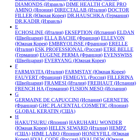
DIAMONDS (Израиль)
DIME HEALTH CARE PRO
AMINO (Япония)
DIRECTALAB (Италия)
DOCTOR
FILLER (Южная Корея)
DR.HAUSCHKA (Германия)
DR.KADIR (Израиль)
E
ECHOSLINE (Италия)
EKSEPTION (Испания)
ELDAN
(Швейцария)
ELLA BACHE (Франция)
ELLEVON
(Южная Корея)
EMBRYOLISSE (Франция)
ERELLE
(Италия)
ESK PROFESSIONAL (Россия)
ETRE BELLE
(Германия)
EUGENE PERMA (Франция)
EVENSWISS
(Швейцария)
EVERYANG (Южная Корея)
F
FARMAVITA (Италия)
FARMSTAY (Южная Корея)
FAUVERT (Франция)
FEMEGYL (Россия)
FILLERINA
(Швейцария)
FRAMESI (Италия)
FREIHAUT (Испания)
FRENCH HA (Германия)
FUSION MESO (Испания)
G
GERMAINE DE CAPUCCINI (Испания)
GERNETIK
(Франция)
GHC PLACENTAL COSMETIC (Япония)
GLOBAL KERATIN (США)
H
HAKUTSURU (Япония)
HARUHARU WONDER
(Южная Корея)
HELEN SEWARD (Италия)
HEMPZ
(США)
HIME LABO (Япония)
HONEYFILL (Южная
Корея)
HYAL CODE (Россия)
HYALDEW (Южная