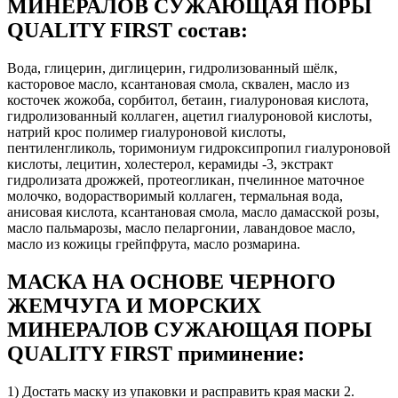
МИНЕРАЛОВ СУЖАЮЩАЯ ПОРЫ
QUALITY FIRST состав:
Вода, глицерин, диглицерин, гидролизованный шёлк,
касторовое масло, ксантановая смола, сквален, масло из
косточек жожоба, сорбитол, бетаин, гиалуроновая кислота,
гидролизованный коллаген, ацетил гиалуроновой кислоты,
натрий крос полимер гиалуроновой кислоты,
пентиленгликоль, торимониум гидроксипропил гиалуроновой
кислоты, лецитин, холестерол, керамиды -3, экстракт
гидролизата дрожжей, протеогликан, пчелинное маточное
молочко, водорастворимый коллаген, термальная вода,
анисовая кислота, ксантановая смола, масло дамасской розы,
масло пальмарозы, масло пеларгонии, лавандовое масло,
масло из кожицы грейпфрута, масло розмарина.
МАСКА НА ОСНОВЕ ЧЕРНОГО
ЖЕМЧУГА И МОРСКИХ
МИНЕРАЛОВ СУЖАЮЩАЯ ПОРЫ
QUALITY FIRST приминение:
1) Достать маску из упаковки и расправить края маски 2.