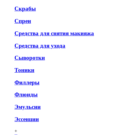
Скрабы
Спреи
Средства для снятия макияжа
Средства для ухода
Сыворотки
Тоники
Филлеры
Флюиды
Эмульсии
Эссенции
+