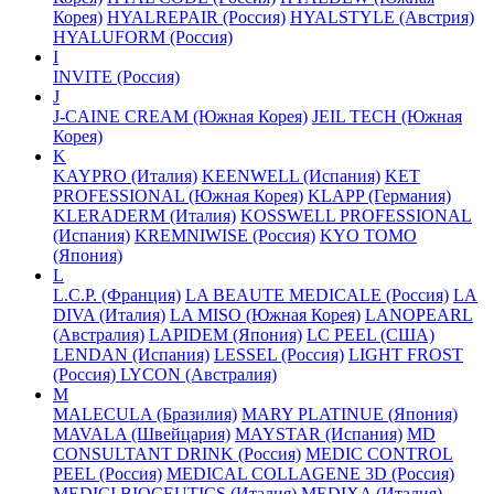
Корея)
HYALREPAIR (Россия)
HYALSTYLE (Австрия)
HYALUFORM (Россия)
I
INVITE (Россия)
J
J-CAINE CREAM (Южная Корея)
JEIL TECH (Южная
Корея)
K
KAYPRO (Италия)
KEENWELL (Испания)
KET
PROFESSIONAL (Южная Корея)
KLAPP (Германия)
KLERADERM (Италия)
KOSSWELL PROFESSIONAL
(Испания)
KREMNIWISE (Россия)
KYO TOMO
(Япония)
L
L.C.P. (Франция)
LA BEAUTE MEDICALE (Россия)
LA
DIVA (Италия)
LA MISO (Южная Корея)
LANOPEARL
(Австралия)
LAPIDEM (Япония)
LC PEEL (США)
LENDAN (Испания)
LESSEL (Россия)
LIGHT FROST
(Россия)
LYCON (Австралия)
M
MALECULA (Бразилия)
MARY PLATINUE (Япония)
MAVALA (Швейцария)
MAYSTAR (Испания)
MD
CONSULTANT DRINK (Россия)
MEDIC CONTROL
PEEL (Россия)
MEDICAL COLLAGENE 3D (Россия)
MEDICI BIOCEUTICS (Италия)
MEDIXA (Италия)