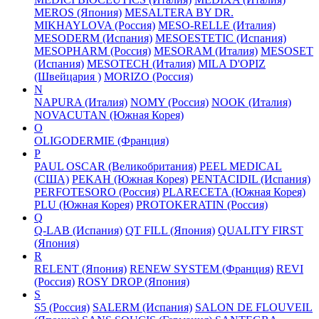
MEROS (Япония)
MESALTERA BY DR.
MIKHAYLOVA (Россия)
MESO-RELLE (Италия)
MESODERM (Испания)
MESOESTETIC (Испания)
MESOPHARM (Россия)
MESORAM (Италия)
MESOSET
(Испания)
MESOTECH (Италия)
MILA D'OPIZ
(Швейцария )
MORIZO (Россия)
N
NAPURA (Италия)
NOMY (Россия)
NOOK (Италия)
NOVACUTAN (Южная Корея)
O
OLIGODERMIE (Франция)
P
PAUL OSCAR (Великобритания)
PEEL MEDICAL
(США)
PEKAH (Южная Корея)
PENTACIDIL (Испания)
PERFOTESORO (Россия)
PLARECETA (Южная Корея)
PLU (Южная Корея)
PROTOKERATIN (Россия)
Q
Q-LAB (Испания)
QT FILL (Япония)
QUALITY FIRST
(Япония)
R
RELENT (Япония)
RENEW SYSTEM (Франция)
REVI
(Россия)
ROSY DROP (Япония)
S
S5 (Россия)
SALERM (Испания)
SALON DE FLOUVEIL