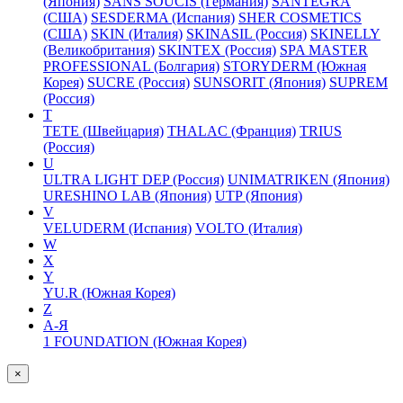
(Япония)
SANS SOUCIS (Германия)
SANTEGRA
(США)
SESDERMA (Испания)
SHER COSMETICS
(США)
SKIN (Италия)
SKINASIL (Россия)
SKINELLY
(Великобритания)
SKINTEX (Россия)
SPA MASTER
PROFESSIONAL (Болгария)
STORYDERM (Южная
Корея)
SUCRE (Россия)
SUNSORIT (Япония)
SUPREM
(Россия)
T
TETE (Швейцария)
THALAC (Франция)
TRIUS
(Россия)
U
ULTRA LIGHT DEP (Россия)
UNIMATRIKEN (Япония)
URESHINO LAB (Япония)
UTP (Япония)
V
VELUDERM (Испания)
VOLTO (Италия)
W
X
Y
YU.R (Южная Корея)
Z
А-Я
1 FOUNDATION (Южная Корея)
×