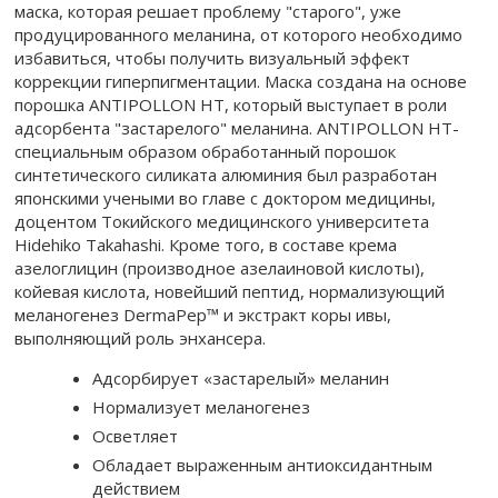
маска, которая решает проблему "старого", уже
продуцированного меланина, от которого необходимо
избавиться, чтобы получить визуальный эффект
коррекции гиперпигментации. Маска создана на основе
порошка ANTIPOLLON HT, который выступает в роли
адсорбента "застарелого" меланина. ANTIPOLLON HT-
специальным образом обработанный порошок
синтетического силиката алюминия был разработан
японскими учеными во главе с доктором медицины,
доцентом Токийского медицинского университета
Hidehiko Takahashi. Кроме того, в составе крема
азелоглицин (производное азелаиновой кислоты),
койевая кислота, новейший пептид, нормализующий
меланогенез DermaPep™ и экстракт коры ивы,
выполняющий роль энхансера.
Адсорбирует «застарелый» меланин
Нормализует меланогенез
Осветляет
Обладает выраженным антиоксидантным
действием