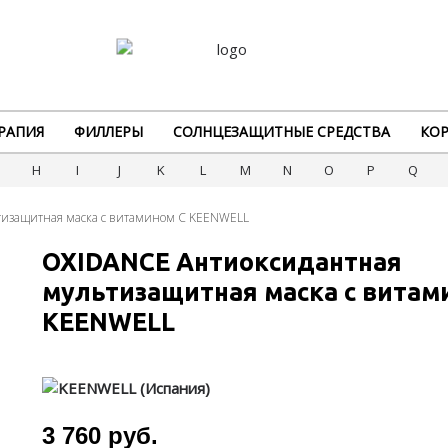
РАПИЯ
ФИЛЛЕРЫ
СОЛНЦЕЗАЩИТНЫЕ СРЕДСТВА
КОР
G
H
I
J
K
L
M
N
O
P
Q
тизащитная маска с витамином С KEENWELL
OXIDANCE Антиоксидантная
мультизащитная маска с витам
KEENWELL
3 760 руб.