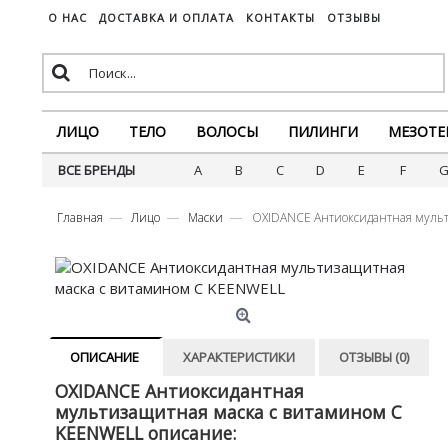
О НАС
ДОСТАВКА И ОПЛАТА
КОНТАКТЫ
ОТЗЫВЫ
ЛИЦО
ТЕЛО
ВОЛОСЫ
ПИЛИНГИ
МЕЗОТЕ
ВСЕ БРЕНДЫ
A
B
C
D
E
F
Главная
Лицо
Маски
OXIDANCE Антиоксидантная муль
ОПИСАНИЕ
ХАРАКТЕРИСТИКИ
ОТЗЫВЫ (0)
OXIDANCE Антиоксидантная
мультизащитная маска с витамином С
KEENWELL описание: