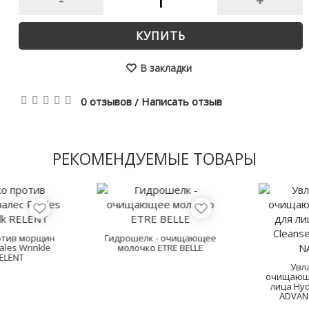
-
+
КУПИТЬ
В закладки
0 отзывов
Написать отзыв
/
РЕКОМЕНДУЕМЫЕ ТОВАРЫ
Unstress Gentle Cleans
Milk Мягкое очищающ
Увлажняющее
молочко Christina
очищающее молочко для
(Кристина)
лица Hydrating Cleanser
ADVANCED NATURAL