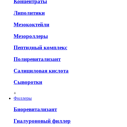
Концентраты
Липолитики
Мезококтейли
Мезороллеры
Пептидный комплекс
Полиревитализант
Салициловая кислота
Сыворотки
+
Филлеры
Биоревитализант
Гиалуроновый филлер