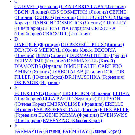
C
CADIVEU (Бразилия)
CANTABRIA LABS (Испания)
CBON (Япония)
CBS COSMETICS (Япония)
CEFINE
(Япония)
CEHKO (Германия)
CELL FUSION C (Южная
Корея)
CHANSON COSMETICS (Япония)
CHOLLEY
(Швейцария)
CHRISTINA (Израиль)
CRESCINA
(Швейцария)
CRIOXIDIL (Испания)
D
DARIQUE (Франция)
DD PERFECT PLUS (Япония)
DEAJONG MEDICAL (Южная Корея)
DECORIA
(Швеция)
DEMI (Япония)
DERMAGENETIC (Греция)
DERMATIME (Испания)
DERMAXGEL (Китай)
DIAMONDS (Израиль)
DIME HEALTH CARE PRO
AMINO (Япония)
DIRECTALAB (Италия)
DOCTOR
FILLER (Южная Корея)
DR.HAUSCHKA (Германия)
DR.KADIR (Израиль)
E
ECHOSLINE (Италия)
EKSEPTION (Испания)
ELDAN
(Швейцария)
ELLA BACHE (Франция)
ELLEVON
(Южная Корея)
EMBRYOLISSE (Франция)
ERELLE
(Италия)
ESK PROFESSIONAL (Россия)
ETRE BELLE
(Германия)
EUGENE PERMA (Франция)
EVENSWISS
(Швейцария)
EVERYANG (Южная Корея)
F
FARMAVITA (Италия)
FARMSTAY (Южная Корея)