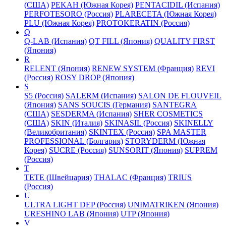
(США)
PEKAH (Южная Корея)
PENTACIDIL (Испания)
PERFOTESORO (Россия)
PLARECETA (Южная Корея)
PLU (Южная Корея)
PROTOKERATIN (Россия)
Q
Q-LAB (Испания)
QT FILL (Япония)
QUALITY FIRST
(Япония)
R
RELENT (Япония)
RENEW SYSTEM (Франция)
REVI
(Россия)
ROSY DROP (Япония)
S
S5 (Россия)
SALERM (Испания)
SALON DE FLOUVEIL
(Япония)
SANS SOUCIS (Германия)
SANTEGRA
(США)
SESDERMA (Испания)
SHER COSMETICS
(США)
SKIN (Италия)
SKINASIL (Россия)
SKINELLY
(Великобритания)
SKINTEX (Россия)
SPA MASTER
PROFESSIONAL (Болгария)
STORYDERM (Южная
Корея)
SUCRE (Россия)
SUNSORIT (Япония)
SUPREM
(Россия)
T
TETE (Швейцария)
THALAC (Франция)
TRIUS
(Россия)
U
ULTRA LIGHT DEP (Россия)
UNIMATRIKEN (Япония)
URESHINO LAB (Япония)
UTP (Япония)
V