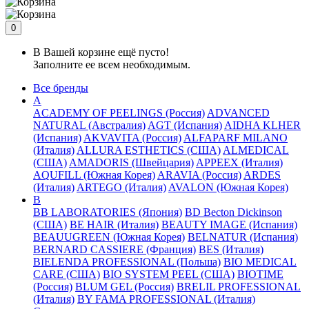
0
В Вашей корзине ещё пусто!
Заполните ее всем необходимым.
Все бренды
A
ACADEMY OF PEELINGS (Россия)
ADVANCED
NATURAL (Австралия)
AGT (Испания)
AIDHA KLHER
(Испания)
AKVAVITA (Россия)
ALFAPARF MILANO
(Италия)
ALLURA ESTHETICS (США)
ALMEDICAL
(США)
AMADORIS (Швейцария)
APPEEX (Италия)
AQUFILL (Южная Корея)
ARAVIA (Россия)
ARDES
(Италия)
ARTEGO (Италия)
AVALON (Южная Корея)
B
BB LABORATORIES (Япония)
BD Becton Dickinson
(США)
BE HAIR (Италия)
BEAUTY IMAGE (Испания)
BEAUUGREEN (Южная Корея)
BELNATUR (Испания)
BERNARD CASSIERE (Франция)
BES (Италия)
BIELENDA PROFESSIONAL (Польша)
BIO MEDICAL
CARE (США)
BIO SYSTEM PEEL (США)
BIOTIME
(Россия)
BLUM GEL (Россия)
BRELIL PROFESSIONAL
(Италия)
BY FAMA PROFESSIONAL (Италия)