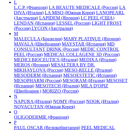
L
L.C.P. (Франция)
LA BEAUTE MEDICALE (Россия)
LA
DIVA (Италия)
LA MISO (Южная Корея)
LANOPEARL
(Австралия)
LAPIDEM (Япония)
LC PEEL (США)
LENDAN (Испания)
LESSEL (Россия)
LIGHT FROST
(Россия)
LYCON (Австралия)
M
MALECULA (Бразилия)
MARY PLATINUE (Япония)
MAVALA (Швейцария)
MAYSTAR (Испания)
MD
CONSULTANT DRINK (Россия)
MEDIC CONTROL
PEEL (Россия)
MEDICAL COLLAGENE 3D (Россия)
MEDICI BIOCEUTICS (Италия)
MEDIXA (Италия)
MEROS (Япония)
MESALTERA BY DR.
MIKHAYLOVA (Россия)
MESO-RELLE (Италия)
MESODERM (Испания)
MESOESTETIC (Испания)
MESOPHARM (Россия)
MESORAM (Италия)
MESOSET
(Испания)
MESOTECH (Италия)
MILA D'OPIZ
(Швейцария )
MORIZO (Россия)
N
NAPURA (Италия)
NOMY (Россия)
NOOK (Италия)
NOVACUTAN (Южная Корея)
O
OLIGODERMIE (Франция)
P
PAUL OSCAR (Великобритания)
PEEL MEDICAL