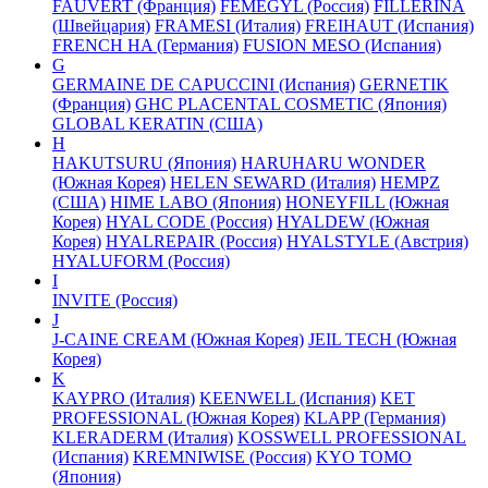
FAUVERT (Франция)
FEMEGYL (Россия)
FILLERINA
(Швейцария)
FRAMESI (Италия)
FREIHAUT (Испания)
FRENCH HA (Германия)
FUSION MESO (Испания)
G
GERMAINE DE CAPUCCINI (Испания)
GERNETIK
(Франция)
GHC PLACENTAL COSMETIC (Япония)
GLOBAL KERATIN (США)
H
HAKUTSURU (Япония)
HARUHARU WONDER
(Южная Корея)
HELEN SEWARD (Италия)
HEMPZ
(США)
HIME LABO (Япония)
HONEYFILL (Южная
Корея)
HYAL CODE (Россия)
HYALDEW (Южная
Корея)
HYALREPAIR (Россия)
HYALSTYLE (Австрия)
HYALUFORM (Россия)
I
INVITE (Россия)
J
J-CAINE CREAM (Южная Корея)
JEIL TECH (Южная
Корея)
K
KAYPRO (Италия)
KEENWELL (Испания)
KET
PROFESSIONAL (Южная Корея)
KLAPP (Германия)
KLERADERM (Италия)
KOSSWELL PROFESSIONAL
(Испания)
KREMNIWISE (Россия)
KYO TOMO
(Япония)