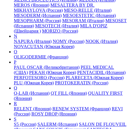
MEROS (Япония)
MESALTERA BY DR.
MIKHAYLOVA (Россия)
MESO-RELLE (Италия)
MESODERM (Испания)
MESOESTETIC (Испания)
MESOPHARM (Россия)
MESORAM (Италия)
MESOSET
(Испания)
MESOTECH (Италия)
MILA D'OPIZ
(Швейцария )
MORIZO (Россия)
N
NAPURA (Италия)
NOMY (Россия)
NOOK (Италия)
NOVACUTAN (Южная Корея)
O
OLIGODERMIE (Франция)
P
PAUL OSCAR (Великобритания)
PEEL MEDICAL
(США)
PEKAH (Южная Корея)
PENTACIDIL (Испания)
PERFOTESORO (Россия)
PLARECETA (Южная Корея)
PLU (Южная Корея)
PROTOKERATIN (Россия)
Q
Q-LAB (Испания)
QT FILL (Япония)
QUALITY FIRST
(Япония)
R
RELENT (Япония)
RENEW SYSTEM (Франция)
REVI
(Россия)
ROSY DROP (Япония)
S
S5 (Россия)
SALERM (Испания)
SALON DE FLOUVEIL