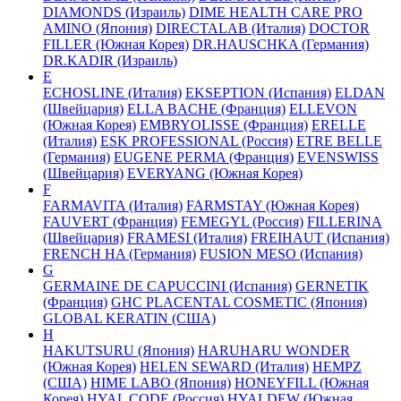
DIAMONDS (Израиль)
DIME HEALTH CARE PRO
AMINO (Япония)
DIRECTALAB (Италия)
DOCTOR
FILLER (Южная Корея)
DR.HAUSCHKA (Германия)
DR.KADIR (Израиль)
E
ECHOSLINE (Италия)
EKSEPTION (Испания)
ELDAN
(Швейцария)
ELLA BACHE (Франция)
ELLEVON
(Южная Корея)
EMBRYOLISSE (Франция)
ERELLE
(Италия)
ESK PROFESSIONAL (Россия)
ETRE BELLE
(Германия)
EUGENE PERMA (Франция)
EVENSWISS
(Швейцария)
EVERYANG (Южная Корея)
F
FARMAVITA (Италия)
FARMSTAY (Южная Корея)
FAUVERT (Франция)
FEMEGYL (Россия)
FILLERINA
(Швейцария)
FRAMESI (Италия)
FREIHAUT (Испания)
FRENCH HA (Германия)
FUSION MESO (Испания)
G
GERMAINE DE CAPUCCINI (Испания)
GERNETIK
(Франция)
GHC PLACENTAL COSMETIC (Япония)
GLOBAL KERATIN (США)
H
HAKUTSURU (Япония)
HARUHARU WONDER
(Южная Корея)
HELEN SEWARD (Италия)
HEMPZ
(США)
HIME LABO (Япония)
HONEYFILL (Южная
Корея)
HYAL CODE (Россия)
HYALDEW (Южная