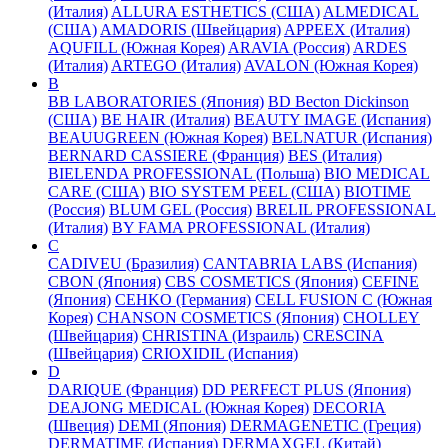
(Италия)
ALLURA ESTHETICS (США)
ALMEDICAL
(США)
AMADORIS (Швейцария)
APPEEX (Италия)
AQUFILL (Южная Корея)
ARAVIA (Россия)
ARDES
(Италия)
ARTEGO (Италия)
AVALON (Южная Корея)
B
BB LABORATORIES (Япония)
BD Becton Dickinson
(США)
BE HAIR (Италия)
BEAUTY IMAGE (Испания)
BEAUUGREEN (Южная Корея)
BELNATUR (Испания)
BERNARD CASSIERE (Франция)
BES (Италия)
BIELENDA PROFESSIONAL (Польша)
BIO MEDICAL
CARE (США)
BIO SYSTEM PEEL (США)
BIOTIME
(Россия)
BLUM GEL (Россия)
BRELIL PROFESSIONAL
(Италия)
BY FAMA PROFESSIONAL (Италия)
C
CADIVEU (Бразилия)
CANTABRIA LABS (Испания)
CBON (Япония)
CBS COSMETICS (Япония)
CEFINE
(Япония)
CEHKO (Германия)
CELL FUSION C (Южная
Корея)
CHANSON COSMETICS (Япония)
CHOLLEY
(Швейцария)
CHRISTINA (Израиль)
CRESCINA
(Швейцария)
CRIOXIDIL (Испания)
D
DARIQUE (Франция)
DD PERFECT PLUS (Япония)
DEAJONG MEDICAL (Южная Корея)
DECORIA
(Швеция)
DEMI (Япония)
DERMAGENETIC (Греция)
DERMATIME (Испания)
DERMAXGEL (Китай)