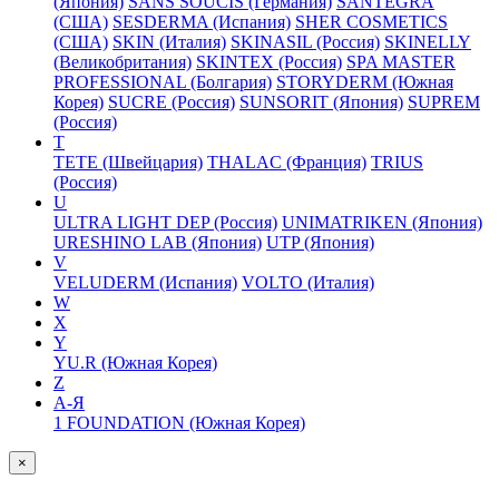
(Япония)
SANS SOUCIS (Германия)
SANTEGRA
(США)
SESDERMA (Испания)
SHER COSMETICS
(США)
SKIN (Италия)
SKINASIL (Россия)
SKINELLY
(Великобритания)
SKINTEX (Россия)
SPA MASTER
PROFESSIONAL (Болгария)
STORYDERM (Южная
Корея)
SUCRE (Россия)
SUNSORIT (Япония)
SUPREM
(Россия)
T
TETE (Швейцария)
THALAC (Франция)
TRIUS
(Россия)
U
ULTRA LIGHT DEP (Россия)
UNIMATRIKEN (Япония)
URESHINO LAB (Япония)
UTP (Япония)
V
VELUDERM (Испания)
VOLTO (Италия)
W
X
Y
YU.R (Южная Корея)
Z
А-Я
1 FOUNDATION (Южная Корея)
×