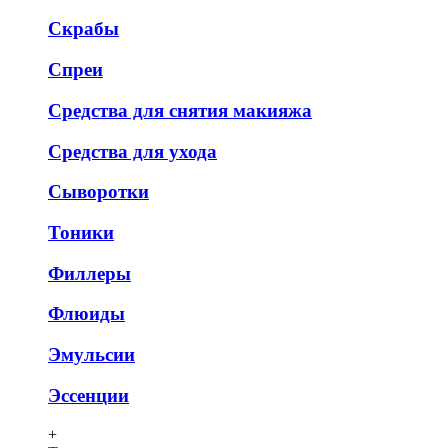
Скрабы
Спреи
Средства для снятия макияжа
Средства для ухода
Сыворотки
Тоники
Филлеры
Флюиды
Эмульсии
Эссенции
+