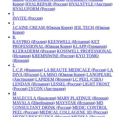
Корея)
HYALREPAIR (Россия)
HYALSTYLE (Австрия)
HYALUFORM (Россия)
I
INVITE (Россия)
J
J-CAINE CREAM (Южная Корея)
JEIL TECH (Южная
Корея)
K
KAYPRO (Италия)
KEENWELL (Испания)
KET
PROFESSIONAL (Южная Корея)
KLAPP (Германия)
KLERADERM (Италия)
KOSSWELL PROFESSIONAL
(Испания)
KREMNIWISE (Россия)
KYO TOMO
(Япония)
L
L.C.P. (Франция)
LA BEAUTE MEDICALE (Россия)
LA
DIVA (Италия)
LA MISO (Южная Корея)
LANOPEARL
(Австралия)
LAPIDEM (Япония)
LC PEEL (США)
LENDAN (Испания)
LESSEL (Россия)
LIGHT FROST
(Россия)
LYCON (Австралия)
M
MALECULA (Бразилия)
MARY PLATINUE (Япония)
MAVALA (Швейцария)
MAYSTAR (Испания)
MD
CONSULTANT DRINK (Россия)
MEDIC CONTROL
PEEL (Россия)
MEDICAL COLLAGENE 3D (Россия)
MEDICI BIOCEUTICS (Италия)
MEDIXA (Италия)