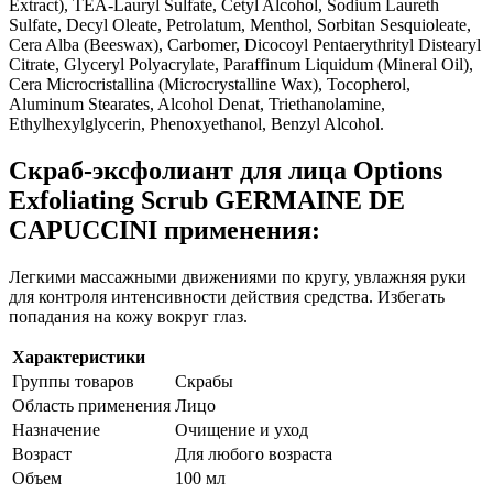
Extract), TEA-Lauryl Sulfate, Cetyl Alcohol, Sodium Laureth
Sulfate, Decyl Oleate, Petrolatum, Menthol, Sorbitan Sesquioleate,
Cera Alba (Beeswax), Carbomer, Dicocoyl Pentaerythrityl Distearyl
Citrate, Glyceryl Polyacrylate, Paraffinum Liquidum (Mineral Oil),
Cera Microcristallina (Microcrystalline Wax), Tocopherol,
Aluminum Stearates, Alcohol Denat, Triethanolamine,
Ethylhexylglycerin, Phenoxyethanol, Benzyl Alcohol.
Скраб-эксфолиант для лица Options
Exfoliating Scrub GERMAINE DE
CAPUCCINI применения:
Легкими массажными движениями по кругу, увлажняя руки
для контроля интенсивности действия средства. Избегать
попадания на кожу вокруг глаз.
Характеристики
Группы товаров
Скрабы
Область применения
Лицо
Назначение
Очищение и уход
Возраст
Для любого возраста
Объем
100 мл