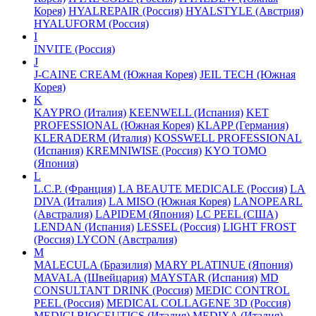
Корея)
HYALREPAIR (Россия)
HYALSTYLE (Австрия)
HYALUFORM (Россия)
I
INVITE (Россия)
J
J-CAINE CREAM (Южная Корея)
JEIL TECH (Южная
Корея)
K
KAYPRO (Италия)
KEENWELL (Испания)
KET
PROFESSIONAL (Южная Корея)
KLAPP (Германия)
KLERADERM (Италия)
KOSSWELL PROFESSIONAL
(Испания)
KREMNIWISE (Россия)
KYO TOMO
(Япония)
L
L.C.P. (Франция)
LA BEAUTE MEDICALE (Россия)
LA
DIVA (Италия)
LA MISO (Южная Корея)
LANOPEARL
(Австралия)
LAPIDEM (Япония)
LC PEEL (США)
LENDAN (Испания)
LESSEL (Россия)
LIGHT FROST
(Россия)
LYCON (Австралия)
M
MALECULA (Бразилия)
MARY PLATINUE (Япония)
MAVALA (Швейцария)
MAYSTAR (Испания)
MD
CONSULTANT DRINK (Россия)
MEDIC CONTROL
PEEL (Россия)
MEDICAL COLLAGENE 3D (Россия)
MEDICI BIOCEUTICS (Италия)
MEDIXA (Италия)