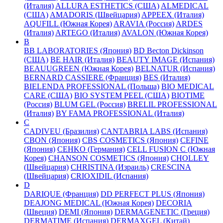
(Италия)
ALLURA ESTHETICS (США)
ALMEDICAL
(США)
AMADORIS (Швейцария)
APPEEX (Италия)
AQUFILL (Южная Корея)
ARAVIA (Россия)
ARDES
(Италия)
ARTEGO (Италия)
AVALON (Южная Корея)
B
BB LABORATORIES (Япония)
BD Becton Dickinson
(США)
BE HAIR (Италия)
BEAUTY IMAGE (Испания)
BEAUUGREEN (Южная Корея)
BELNATUR (Испания)
BERNARD CASSIERE (Франция)
BES (Италия)
BIELENDA PROFESSIONAL (Польша)
BIO MEDICAL
CARE (США)
BIO SYSTEM PEEL (США)
BIOTIME
(Россия)
BLUM GEL (Россия)
BRELIL PROFESSIONAL
(Италия)
BY FAMA PROFESSIONAL (Италия)
C
CADIVEU (Бразилия)
CANTABRIA LABS (Испания)
CBON (Япония)
CBS COSMETICS (Япония)
CEFINE
(Япония)
CEHKO (Германия)
CELL FUSION C (Южная
Корея)
CHANSON COSMETICS (Япония)
CHOLLEY
(Швейцария)
CHRISTINA (Израиль)
CRESCINA
(Швейцария)
CRIOXIDIL (Испания)
D
DARIQUE (Франция)
DD PERFECT PLUS (Япония)
DEAJONG MEDICAL (Южная Корея)
DECORIA
(Швеция)
DEMI (Япония)
DERMAGENETIC (Греция)
DERMATIME (Испания)
DERMAXGEL (Китай)