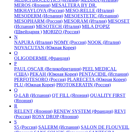
MEROS (Япония)
MESALTERA BY DR.
MIKHAYLOVA (Россия)
MESO-RELLE (Италия)
MESODERM (Испания)
MESOESTETIC (Испания)
MESOPHARM (Россия)
MESORAM (Италия)
MESOSET
(Испания)
MESOTECH (Италия)
MILA D'OPIZ
(Швейцария )
MORIZO (Россия)
N
NAPURA (Италия)
NOMY (Россия)
NOOK (Италия)
NOVACUTAN (Южная Корея)
O
OLIGODERMIE (Франция)
P
PAUL OSCAR (Великобритания)
PEEL MEDICAL
(США)
PEKAH (Южная Корея)
PENTACIDIL (Испания)
PERFOTESORO (Россия)
PLARECETA (Южная Корея)
PLU (Южная Корея)
PROTOKERATIN (Россия)
Q
Q-LAB (Испания)
QT FILL (Япония)
QUALITY FIRST
(Япония)
R
RELENT (Япония)
RENEW SYSTEM (Франция)
REVI
(Россия)
ROSY DROP (Япония)
S
S5 (Россия)
SALERM (Испания)
SALON DE FLOUVEIL