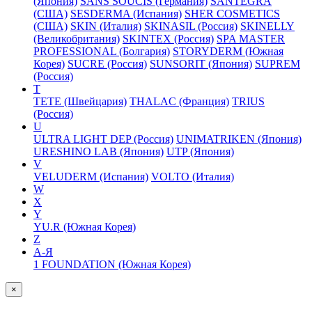
(Япония)
SANS SOUCIS (Германия)
SANTEGRA
(США)
SESDERMA (Испания)
SHER COSMETICS
(США)
SKIN (Италия)
SKINASIL (Россия)
SKINELLY
(Великобритания)
SKINTEX (Россия)
SPA MASTER
PROFESSIONAL (Болгария)
STORYDERM (Южная
Корея)
SUCRE (Россия)
SUNSORIT (Япония)
SUPREM
(Россия)
T
TETE (Швейцария)
THALAC (Франция)
TRIUS
(Россия)
U
ULTRA LIGHT DEP (Россия)
UNIMATRIKEN (Япония)
URESHINO LAB (Япония)
UTP (Япония)
V
VELUDERM (Испания)
VOLTO (Италия)
W
X
Y
YU.R (Южная Корея)
Z
А-Я
1 FOUNDATION (Южная Корея)
×