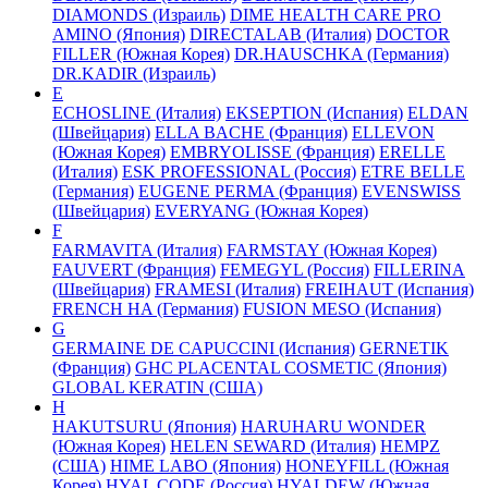
DIAMONDS (Израиль)
DIME HEALTH CARE PRO
AMINO (Япония)
DIRECTALAB (Италия)
DOCTOR
FILLER (Южная Корея)
DR.HAUSCHKA (Германия)
DR.KADIR (Израиль)
E
ECHOSLINE (Италия)
EKSEPTION (Испания)
ELDAN
(Швейцария)
ELLA BACHE (Франция)
ELLEVON
(Южная Корея)
EMBRYOLISSE (Франция)
ERELLE
(Италия)
ESK PROFESSIONAL (Россия)
ETRE BELLE
(Германия)
EUGENE PERMA (Франция)
EVENSWISS
(Швейцария)
EVERYANG (Южная Корея)
F
FARMAVITA (Италия)
FARMSTAY (Южная Корея)
FAUVERT (Франция)
FEMEGYL (Россия)
FILLERINA
(Швейцария)
FRAMESI (Италия)
FREIHAUT (Испания)
FRENCH HA (Германия)
FUSION MESO (Испания)
G
GERMAINE DE CAPUCCINI (Испания)
GERNETIK
(Франция)
GHC PLACENTAL COSMETIC (Япония)
GLOBAL KERATIN (США)
H
HAKUTSURU (Япония)
HARUHARU WONDER
(Южная Корея)
HELEN SEWARD (Италия)
HEMPZ
(США)
HIME LABO (Япония)
HONEYFILL (Южная
Корея)
HYAL CODE (Россия)
HYALDEW (Южная