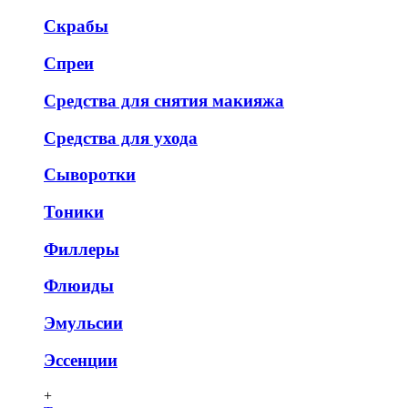
Скрабы
Спреи
Средства для снятия макияжа
Средства для ухода
Сыворотки
Тоники
Филлеры
Флюиды
Эмульсии
Эссенции
+