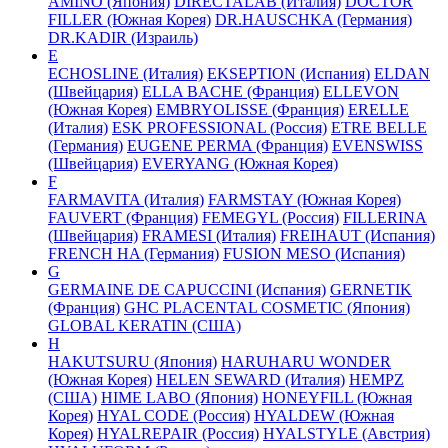
AMINO (Япония)
DIRECTALAB (Италия)
DOCTOR
FILLER (Южная Корея)
DR.HAUSCHKA (Германия)
DR.KADIR (Израиль)
E
ECHOSLINE (Италия)
EKSEPTION (Испания)
ELDAN
(Швейцария)
ELLA BACHE (Франция)
ELLEVON
(Южная Корея)
EMBRYOLISSE (Франция)
ERELLE
(Италия)
ESK PROFESSIONAL (Россия)
ETRE BELLE
(Германия)
EUGENE PERMA (Франция)
EVENSWISS
(Швейцария)
EVERYANG (Южная Корея)
F
FARMAVITA (Италия)
FARMSTAY (Южная Корея)
FAUVERT (Франция)
FEMEGYL (Россия)
FILLERINA
(Швейцария)
FRAMESI (Италия)
FREIHAUT (Испания)
FRENCH HA (Германия)
FUSION MESO (Испания)
G
GERMAINE DE CAPUCCINI (Испания)
GERNETIK
(Франция)
GHC PLACENTAL COSMETIC (Япония)
GLOBAL KERATIN (США)
H
HAKUTSURU (Япония)
HARUHARU WONDER
(Южная Корея)
HELEN SEWARD (Италия)
HEMPZ
(США)
HIME LABO (Япония)
HONEYFILL (Южная
Корея)
HYAL CODE (Россия)
HYALDEW (Южная
Корея)
HYALREPAIR (Россия)
HYALSTYLE (Австрия)