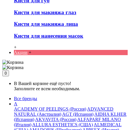
Кисти для губ
Кисти для макияжа глаз
Кисти для макияжа лица
Кисти для нанесения масок
+
Акции
+
0
В Вашей корзине ещё пусто!
Заполните ее всем необходимым.
Все бренды
A
ACADEMY OF PEELINGS (Россия)
ADVANCED
NATURAL (Австралия)
AGT (Испания)
AIDHA KLHER
(Испания)
AKVAVITA (Россия)
ALFAPARF MILANO
(Италия)
ALLURA ESTHETICS (США)
ALMEDICAL
(США)
AMADORIS (Швейцария)
APPEEX (Италия)