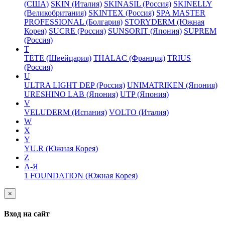
(США)
SKIN (Италия)
SKINASIL (Россия)
SKINELLY
(Великобритания)
SKINTEX (Россия)
SPA MASTER
PROFESSIONAL (Болгария)
STORYDERM (Южная
Корея)
SUCRE (Россия)
SUNSORIT (Япония)
SUPREM
(Россия)
T
TETE (Швейцария)
THALAC (Франция)
TRIUS
(Россия)
U
ULTRA LIGHT DEP (Россия)
UNIMATRIKEN (Япония)
URESHINO LAB (Япония)
UTP (Япония)
V
VELUDERM (Испания)
VOLTO (Италия)
W
X
Y
YU.R (Южная Корея)
Z
А-Я
1 FOUNDATION (Южная Корея)
×
Вход на сайт