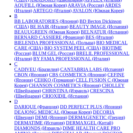
AQUFILL (Южная Корея)
ARAVIA (Россия)
ARDES
(Италия)
ARTEGO (Италия)
AVALON (Южная Корея)
B
BB LABORATORIES (Япония)
BD Becton Dickinson
(США)
BE HAIR (Италия)
BEAUTY IMAGE (Испания)
BEAUUGREEN (Южная Корея)
BELNATUR (Испания)
BERNARD CASSIERE (Франция)
BES (Италия)
BIELENDA PROFESSIONAL (Польша)
BIO MEDICAL
CARE (США)
BIO SYSTEM PEEL (США)
BIOTIME
(Россия)
BLUM GEL (Россия)
BRELIL PROFESSIONAL
(Италия)
BY FAMA PROFESSIONAL (Италия)
C
CADIVEU (Бразилия)
CANTABRIA LABS (Испания)
CBON (Япония)
CBS COSMETICS (Япония)
CEFINE
(Япония)
CEHKO (Германия)
CELL FUSION C (Южная
Корея)
CHANSON COSMETICS (Япония)
CHOLLEY
(Швейцария)
CHRISTINA (Израиль)
CRESCINA
(Швейцария)
CRIOXIDIL (Испания)
D
DARIQUE (Франция)
DD PERFECT PLUS (Япония)
DEAJONG MEDICAL (Южная Корея)
DECORIA
(Швеция)
DEMI (Япония)
DERMAGENETIC (Греция)
DERMATIME (Испания)
DERMAXGEL (Китай)
DIAMONDS (Израиль)
DIME HEALTH CARE PRO