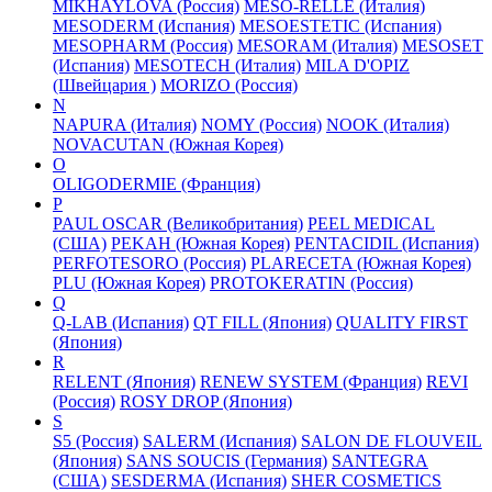
MIKHAYLOVA (Россия)
MESO-RELLE (Италия)
MESODERM (Испания)
MESOESTETIC (Испания)
MESOPHARM (Россия)
MESORAM (Италия)
MESOSET
(Испания)
MESOTECH (Италия)
MILA D'OPIZ
(Швейцария )
MORIZO (Россия)
N
NAPURA (Италия)
NOMY (Россия)
NOOK (Италия)
NOVACUTAN (Южная Корея)
O
OLIGODERMIE (Франция)
P
PAUL OSCAR (Великобритания)
PEEL MEDICAL
(США)
PEKAH (Южная Корея)
PENTACIDIL (Испания)
PERFOTESORO (Россия)
PLARECETA (Южная Корея)
PLU (Южная Корея)
PROTOKERATIN (Россия)
Q
Q-LAB (Испания)
QT FILL (Япония)
QUALITY FIRST
(Япония)
R
RELENT (Япония)
RENEW SYSTEM (Франция)
REVI
(Россия)
ROSY DROP (Япония)
S
S5 (Россия)
SALERM (Испания)
SALON DE FLOUVEIL
(Япония)
SANS SOUCIS (Германия)
SANTEGRA
(США)
SESDERMA (Испания)
SHER COSMETICS