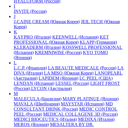
HYALUFORM (Россия)
I
INVITE (Россия)
J
J-CAINE CREAM (Южная Корея)
JEIL TECH (Южная
Корея)
K
KAYPRO (Италия)
KEENWELL (Испания)
KET
PROFESSIONAL (Южная Корея)
KLAPP (Германия)
KLERADERM (Италия)
KOSSWELL PROFESSIONAL
(Испания)
KREMNIWISE (Россия)
KYO TOMO
(Япония)
L
L.C.P. (Франция)
LA BEAUTE MEDICALE (Россия)
LA
DIVA (Италия)
LA MISO (Южная Корея)
LANOPEARL
(Австралия)
LAPIDEM (Япония)
LC PEEL (США)
LENDAN (Испания)
LESSEL (Россия)
LIGHT FROST
(Россия)
LYCON (Австралия)
M
MALECULA (Бразилия)
MARY PLATINUE (Япония)
MAVALA (Швейцария)
MAYSTAR (Испания)
MD
CONSULTANT DRINK (Россия)
MEDIC CONTROL
PEEL (Россия)
MEDICAL COLLAGENE 3D (Россия)
MEDICI BIOCEUTICS (Италия)
MEDIXA (Италия)
MEROS (Япония)
MESALTERA BY DR.