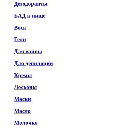
Дезодоранты
БАД к пище
Воск
Гели
Для ванны
Для депиляции
Кремы
Лосьоны
Маски
Масло
Молочко