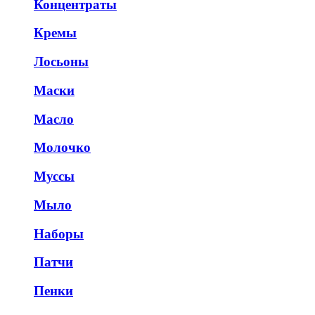
Концентраты
Кремы
Лосьоны
Маски
Масло
Молочко
Муссы
Мыло
Наборы
Патчи
Пенки