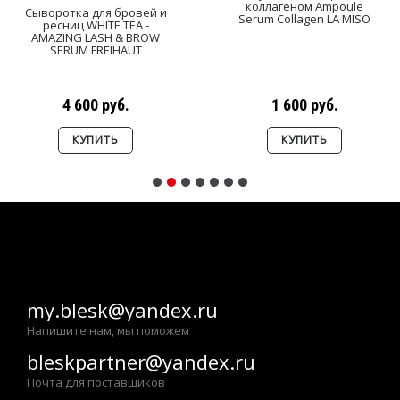
коллагеном Ampoule
Сыворотка для бровей и
Serum Collagen LA MISO
ресниц WHITE TEA -
AMAZING LASH & BROW
SERUM FREIHAUT
4 600 руб.
1 600 руб.
КУПИТЬ
КУПИТЬ
my.blesk@yandex.ru
Напишите нам, мы поможем
bleskpartner@yandex.ru
Почта для поставщиков