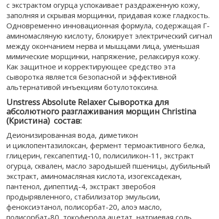
с экстрактом огурца успокаивает раздраженную кожу,
заполняя и скрывая морщинки, придавая коже гладкость.
Одновременно инновационная формула, содержащая Г-
аминомасляную кислоту, блокирует электрический сигнал
между окончанием нерва и мышцами лица, уменьшая
мимические морщинки, напряжение, релаксируя кожу.
Как защитное и корректирующее средство эта
сыворотка является безопасной и эффективной
альтернативой инъекциям ботулотоксина.
Unstress Absolute Relaxer Сыворотка для
абсолютного разглаживания морщин Christina
(Кристина) cостав:
Деионизированная вода, диметикон
и циклопентазилоксан, фермент термоактивного белка,
глицерин, гексапептид-10, полисиликон-11, экстракт
огурца, сквален, масло зародышей пшеницы, дубильный
экстракт, аминомасляная кислота, изогексадекан,
пантенол, дипептид-4, экстракт зверобоя
продырявленного, стабилизатор эмульсии,
феноксиэтанол, полисорбат-20, алоэ масло,
полисорбат-80, токоферола ацетат, натриевая соль