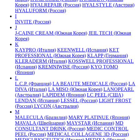
Корея)
HYALREPAIR (Россия)
HYALSTYLE (Австрия)
HYALUFORM (Россия)
I
INVITE (Россия)
J
J-CAINE CREAM (Южная Корея)
JEIL TECH (Южная
Корея)
K
KAYPRO (Италия)
KEENWELL (Испания)
KET
PROFESSIONAL (Южная Корея)
KLAPP (Германия)
KLERADERM (Италия)
KOSSWELL PROFESSIONAL
(Испания)
KREMNIWISE (Россия)
KYO TOMO
(Япония)
L
L.C.P. (Франция)
LA BEAUTE MEDICALE (Россия)
LA
DIVA (Италия)
LA MISO (Южная Корея)
LANOPEARL
(Австралия)
LAPIDEM (Япония)
LC PEEL (США)
LENDAN (Испания)
LESSEL (Россия)
LIGHT FROST
(Россия)
LYCON (Австралия)
M
MALECULA (Бразилия)
MARY PLATINUE (Япония)
MAVALA (Швейцария)
MAYSTAR (Испания)
MD
CONSULTANT DRINK (Россия)
MEDIC CONTROL
PEEL (Россия)
MEDICAL COLLAGENE 3D (Россия)
MEDICI BIOCEUTICS (Италия)
MEDIXA (Италия)