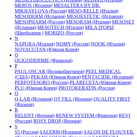
MEROS (Япония)
MESALTERA BY DR.
MIKHAYLOVA (Россия)
MESO-RELLE (Италия)
MESODERM (Испания)
MESOESTETIC (Испания)
MESOPHARM (Россия)
MESORAM (Италия)
MESOSET
(Испания)
MESOTECH (Италия)
MILA D'OPIZ
(Швейцария )
MORIZO (Россия)
N
NAPURA (Италия)
NOMY (Россия)
NOOK (Италия)
NOVACUTAN (Южная Корея)
O
OLIGODERMIE (Франция)
P
PAUL OSCAR (Великобритания)
PEEL MEDICAL
(США)
PEKAH (Южная Корея)
PENTACIDIL (Испания)
PERFOTESORO (Россия)
PLARECETA (Южная Корея)
PLU (Южная Корея)
PROTOKERATIN (Россия)
Q
Q-LAB (Испания)
QT FILL (Япония)
QUALITY FIRST
(Япония)
R
RELENT (Япония)
RENEW SYSTEM (Франция)
REVI
(Россия)
ROSY DROP (Япония)
S
S5 (Россия)
SALERM (Испания)
SALON DE FLOUVEIL