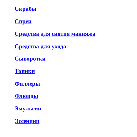
Скрабы
Спреи
Средства для снятия макияжа
Средства для ухода
Сыворотки
Тоники
Филлеры
Флюиды
Эмульсии
Эссенции
+