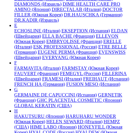
DIAMONDS (Израиль)
DIME HEALTH CARE PRO
AMINO (Япония)
DIRECTALAB (Италия)
DOCTOR
FILLER (Южная Корея)
DR.HAUSCHKA (Германия)
DR.KADIR (Израиль)
E
ECHOSLINE (Италия)
EKSEPTION (Испания)
ELDAN
(Швейцария)
ELLA BACHE (Франция)
ELLEVON
(Южная Корея)
EMBRYOLISSE (Франция)
ERELLE
(Италия)
ESK PROFESSIONAL (Россия)
ETRE BELLE
(Германия)
EUGENE PERMA (Франция)
EVENSWISS
(Швейцария)
EVERYANG (Южная Корея)
F
FARMAVITA (Италия)
FARMSTAY (Южная Корея)
FAUVERT (Франция)
FEMEGYL (Россия)
FILLERINA
(Швейцария)
FRAMESI (Италия)
FREIHAUT (Испания)
FRENCH HA (Германия)
FUSION MESO (Испания)
G
GERMAINE DE CAPUCCINI (Испания)
GERNETIK
(Франция)
GHC PLACENTAL COSMETIC (Япония)
GLOBAL KERATIN (США)
H
HAKUTSURU (Япония)
HARUHARU WONDER
(Южная Корея)
HELEN SEWARD (Италия)
HEMPZ
(США)
HIME LABO (Япония)
HONEYFILL (Южная
Корея)
HYAL CODE (Россия)
HYALDEW (Южная