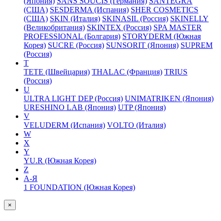
(Япония)
SANS SOUCIS (Германия)
SANTEGRA
(США)
SESDERMA (Испания)
SHER COSMETICS
(США)
SKIN (Италия)
SKINASIL (Россия)
SKINELLY
(Великобритания)
SKINTEX (Россия)
SPA MASTER
PROFESSIONAL (Болгария)
STORYDERM (Южная
Корея)
SUCRE (Россия)
SUNSORIT (Япония)
SUPREM
(Россия)
T
TETE (Швейцария)
THALAC (Франция)
TRIUS
(Россия)
U
ULTRA LIGHT DEP (Россия)
UNIMATRIKEN (Япония)
URESHINO LAB (Япония)
UTP (Япония)
V
VELUDERM (Испания)
VOLTO (Италия)
W
X
Y
YU.R (Южная Корея)
Z
А-Я
1 FOUNDATION (Южная Корея)
×