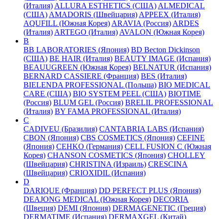
(Италия)
ALLURA ESTHETICS (США)
ALMEDICAL
(США)
AMADORIS (Швейцария)
APPEEX (Италия)
AQUFILL (Южная Корея)
ARAVIA (Россия)
ARDES
(Италия)
ARTEGO (Италия)
AVALON (Южная Корея)
B
BB LABORATORIES (Япония)
BD Becton Dickinson
(США)
BE HAIR (Италия)
BEAUTY IMAGE (Испания)
BEAUUGREEN (Южная Корея)
BELNATUR (Испания)
BERNARD CASSIERE (Франция)
BES (Италия)
BIELENDA PROFESSIONAL (Польша)
BIO MEDICAL
CARE (США)
BIO SYSTEM PEEL (США)
BIOTIME
(Россия)
BLUM GEL (Россия)
BRELIL PROFESSIONAL
(Италия)
BY FAMA PROFESSIONAL (Италия)
C
CADIVEU (Бразилия)
CANTABRIA LABS (Испания)
CBON (Япония)
CBS COSMETICS (Япония)
CEFINE
(Япония)
CEHKO (Германия)
CELL FUSION C (Южная
Корея)
CHANSON COSMETICS (Япония)
CHOLLEY
(Швейцария)
CHRISTINA (Израиль)
CRESCINA
(Швейцария)
CRIOXIDIL (Испания)
D
DARIQUE (Франция)
DD PERFECT PLUS (Япония)
DEAJONG MEDICAL (Южная Корея)
DECORIA
(Швеция)
DEMI (Япония)
DERMAGENETIC (Греция)
DERMATIME (Испания)
DERMAXGEL (Китай)