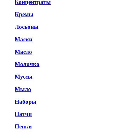
Концентраты
Кремы
Лосьоны
Маски
Масло
Молочко
Муссы
Мыло
Наборы
Патчи
Пенки