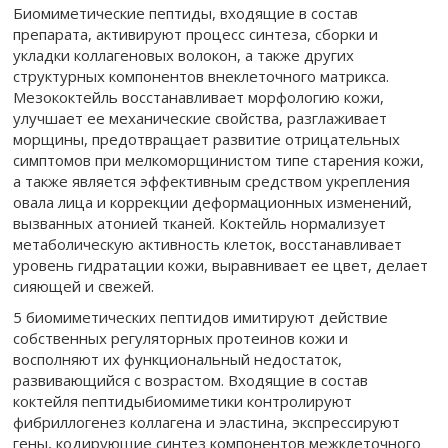
Биомиметические пептиды, входящие в состав
препарата, активируют процесс синтеза, сборки и
укладки коллагеновых волокон, а также других
структурных компонентов внеклеточного матрикса.
Мезококтейль восстанавливает морфологию кожи,
улучшает ее механические свойства, разглаживает
морщины, предотвращает развитие отрицательных
симптомов при мелкоморщинистом типе старения кожи,
а также является эффективным средством укрепления
овала лица и коррекции деформационных изменений,
вызванных атонией тканей. Коктейль нормализует
метаболическую активность клеток, восстанавливает
уровень гидратации кожи, выравнивает ее цвет, делает
сияющей и свежей.
5 биомиметических пептидов имитируют действие
собственных регуляторных протеинов кожи и
восполняют их функциональный недостаток,
развивающийся с возрастом. Входящие в состав
коктейля пептидыбиомиметики контролируют
фибриллогенез коллагена и эластина, экспрессируют
гены, кодирующие синтез компонентов межклеточного