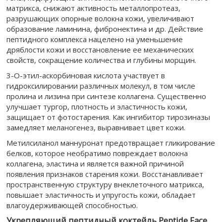
матрикса, снижают активность металлопротеаз,
разрушающих опорные волокна кожи, увеличивают
образование ламинина, фибронектина и др. Действие
пептидного комплекса нацелено на уменьшение
дряблости кожи и восстановление ее механических
свойств, сокращение количества и глубины морщин.
3-O-этил-аскорбиновая кислота участвует в
гидроксилировании различных молекул, в том числе
пролина и лизина при синтезе коллагена. Существенно
улучшает тургор, плотность и эластичность кожи,
защищает от фотостарения. Как ингибитор тирозиназы
замедляет меланогенез, выравнивает цвет кожи.
Метилсиланол маннуронат предотвращает гликирование
белков, которое необратимо повреждает волокна
коллагена, эластина и является важной причиной
появления признаков старения кожи. Восстанавливает
пространственную структуру внеклеточного матрикса,
повышает эластичность и упругость кожи, обладает
влагоудерживающей способностью.
Укрепляющий пептидный коктейль Peptide Face