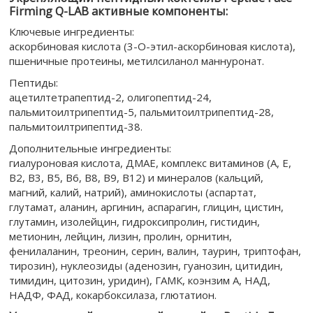
Firming Q-LAB активные компоненты:
Ключевые ингредиенты:
аскорбиновая кислота (3-O-этил-аскорбиновая кислота),
пшеничные протеины, метилсиланол маннуронат.
Пептиды:
ацетилтетрапептид-2, олигопептид-24,
пальмитоилтрипептид-5, пальмитоилтрипептид-28,
пальмитоилтрипептид-38.
Дополнительные ингредиенты:
гиалуроновая кислота, ДМАЕ, комплекс витаминов (A, E,
B2, B3, B5, B6, B8, B9, B12) и минералов (кальций,
магний, калий, натрий), аминокислоты (аспартат,
глутамат, аланин, аргинин, аспарагин, глицин, цистин,
глутамин, изолейцин, гидроксипролин, гистидин,
метионин, лейцин, лизин, пролин, орнитин,
фенилаланин, треонин, серин, валин, таурин, триптофан,
тирозин), нуклеозиды (аденозин, гуанозин, цитидин,
тимидин, цитозин, уридин), ГАМК, коэнзим A, НАД,
НАДФ, ФАД, кокарбоксилаза, глютатион.