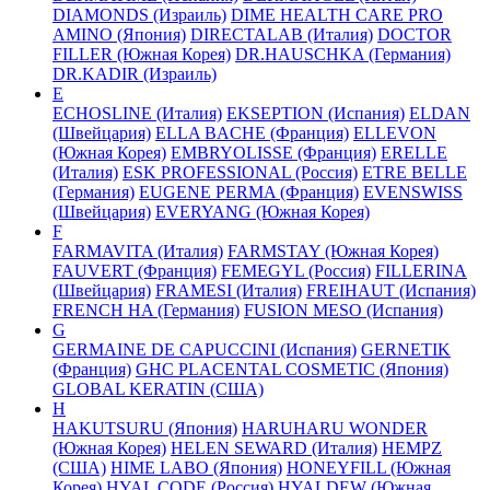
DIAMONDS (Израиль)
DIME HEALTH CARE PRO
AMINO (Япония)
DIRECTALAB (Италия)
DOCTOR
FILLER (Южная Корея)
DR.HAUSCHKA (Германия)
DR.KADIR (Израиль)
E
ECHOSLINE (Италия)
EKSEPTION (Испания)
ELDAN
(Швейцария)
ELLA BACHE (Франция)
ELLEVON
(Южная Корея)
EMBRYOLISSE (Франция)
ERELLE
(Италия)
ESK PROFESSIONAL (Россия)
ETRE BELLE
(Германия)
EUGENE PERMA (Франция)
EVENSWISS
(Швейцария)
EVERYANG (Южная Корея)
F
FARMAVITA (Италия)
FARMSTAY (Южная Корея)
FAUVERT (Франция)
FEMEGYL (Россия)
FILLERINA
(Швейцария)
FRAMESI (Италия)
FREIHAUT (Испания)
FRENCH HA (Германия)
FUSION MESO (Испания)
G
GERMAINE DE CAPUCCINI (Испания)
GERNETIK
(Франция)
GHC PLACENTAL COSMETIC (Япония)
GLOBAL KERATIN (США)
H
HAKUTSURU (Япония)
HARUHARU WONDER
(Южная Корея)
HELEN SEWARD (Италия)
HEMPZ
(США)
HIME LABO (Япония)
HONEYFILL (Южная
Корея)
HYAL CODE (Россия)
HYALDEW (Южная