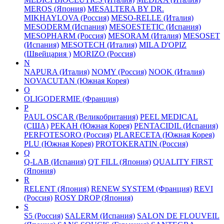
MEROS (Япония)
MESALTERA BY DR.
MIKHAYLOVA (Россия)
MESO-RELLE (Италия)
MESODERM (Испания)
MESOESTETIC (Испания)
MESOPHARM (Россия)
MESORAM (Италия)
MESOSET
(Испания)
MESOTECH (Италия)
MILA D'OPIZ
(Швейцария )
MORIZO (Россия)
N
NAPURA (Италия)
NOMY (Россия)
NOOK (Италия)
NOVACUTAN (Южная Корея)
O
OLIGODERMIE (Франция)
P
PAUL OSCAR (Великобритания)
PEEL MEDICAL
(США)
PEKAH (Южная Корея)
PENTACIDIL (Испания)
PERFOTESORO (Россия)
PLARECETA (Южная Корея)
PLU (Южная Корея)
PROTOKERATIN (Россия)
Q
Q-LAB (Испания)
QT FILL (Япония)
QUALITY FIRST
(Япония)
R
RELENT (Япония)
RENEW SYSTEM (Франция)
REVI
(Россия)
ROSY DROP (Япония)
S
S5 (Россия)
SALERM (Испания)
SALON DE FLOUVEIL