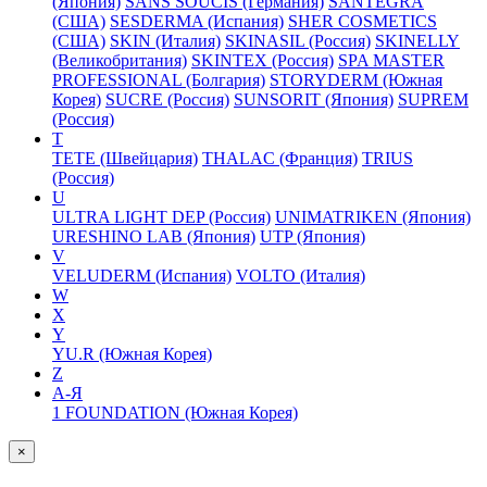
(Япония)
SANS SOUCIS (Германия)
SANTEGRA
(США)
SESDERMA (Испания)
SHER COSMETICS
(США)
SKIN (Италия)
SKINASIL (Россия)
SKINELLY
(Великобритания)
SKINTEX (Россия)
SPA MASTER
PROFESSIONAL (Болгария)
STORYDERM (Южная
Корея)
SUCRE (Россия)
SUNSORIT (Япония)
SUPREM
(Россия)
T
TETE (Швейцария)
THALAC (Франция)
TRIUS
(Россия)
U
ULTRA LIGHT DEP (Россия)
UNIMATRIKEN (Япония)
URESHINO LAB (Япония)
UTP (Япония)
V
VELUDERM (Испания)
VOLTO (Италия)
W
X
Y
YU.R (Южная Корея)
Z
А-Я
1 FOUNDATION (Южная Корея)
×