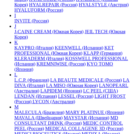
Корея)
HYALREPAIR (Россия)
HYALSTYLE (Австрия)
HYALUFORM (Россия)
I
INVITE (Россия)
J
J-CAINE CREAM (Южная Корея)
JEIL TECH (Южная
Корея)
K
KAYPRO (Италия)
KEENWELL (Испания)
KET
PROFESSIONAL (Южная Корея)
KLAPP (Германия)
KLERADERM (Италия)
KOSSWELL PROFESSIONAL
(Испания)
KREMNIWISE (Россия)
KYO TOMO
(Япония)
L
L.C.P. (Франция)
LA BEAUTE MEDICALE (Россия)
LA
DIVA (Италия)
LA MISO (Южная Корея)
LANOPEARL
(Австралия)
LAPIDEM (Япония)
LC PEEL (США)
LENDAN (Испания)
LESSEL (Россия)
LIGHT FROST
(Россия)
LYCON (Австралия)
M
MALECULA (Бразилия)
MARY PLATINUE (Япония)
MAVALA (Швейцария)
MAYSTAR (Испания)
MD
CONSULTANT DRINK (Россия)
MEDIC CONTROL
PEEL (Россия)
MEDICAL COLLAGENE 3D (Россия)
MEDICI BIOCEUTICS (Италия)
MEDIXA (Италия)