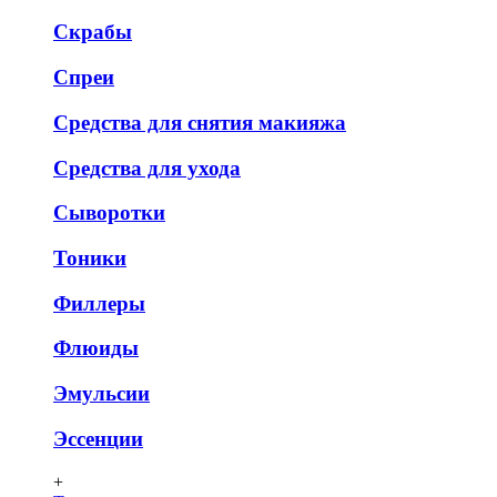
Скрабы
Спреи
Средства для снятия макияжа
Средства для ухода
Сыворотки
Тоники
Филлеры
Флюиды
Эмульсии
Эссенции
+