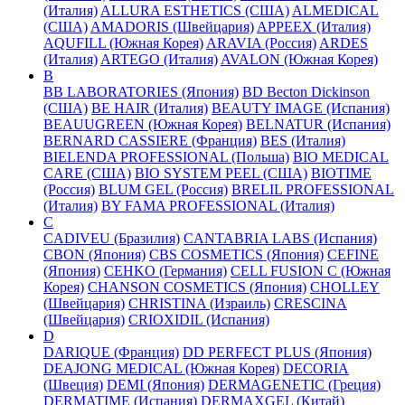
(Италия)
ALLURA ESTHETICS (США)
ALMEDICAL
(США)
AMADORIS (Швейцария)
APPEEX (Италия)
AQUFILL (Южная Корея)
ARAVIA (Россия)
ARDES
(Италия)
ARTEGO (Италия)
AVALON (Южная Корея)
B
BB LABORATORIES (Япония)
BD Becton Dickinson
(США)
BE HAIR (Италия)
BEAUTY IMAGE (Испания)
BEAUUGREEN (Южная Корея)
BELNATUR (Испания)
BERNARD CASSIERE (Франция)
BES (Италия)
BIELENDA PROFESSIONAL (Польша)
BIO MEDICAL
CARE (США)
BIO SYSTEM PEEL (США)
BIOTIME
(Россия)
BLUM GEL (Россия)
BRELIL PROFESSIONAL
(Италия)
BY FAMA PROFESSIONAL (Италия)
C
CADIVEU (Бразилия)
CANTABRIA LABS (Испания)
CBON (Япония)
CBS COSMETICS (Япония)
CEFINE
(Япония)
CEHKO (Германия)
CELL FUSION C (Южная
Корея)
CHANSON COSMETICS (Япония)
CHOLLEY
(Швейцария)
CHRISTINA (Израиль)
CRESCINA
(Швейцария)
CRIOXIDIL (Испания)
D
DARIQUE (Франция)
DD PERFECT PLUS (Япония)
DEAJONG MEDICAL (Южная Корея)
DECORIA
(Швеция)
DEMI (Япония)
DERMAGENETIC (Греция)
DERMATIME (Испания)
DERMAXGEL (Китай)