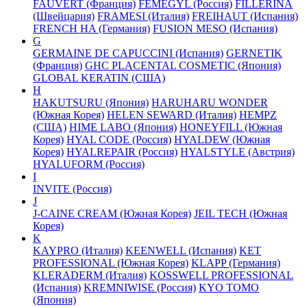
FAUVERT (Франция)
FEMEGYL (Россия)
FILLERINA
(Швейцария)
FRAMESI (Италия)
FREIHAUT (Испания)
FRENCH HA (Германия)
FUSION MESO (Испания)
G
GERMAINE DE CAPUCCINI (Испания)
GERNETIK
(Франция)
GHC PLACENTAL COSMETIC (Япония)
GLOBAL KERATIN (США)
H
HAKUTSURU (Япония)
HARUHARU WONDER
(Южная Корея)
HELEN SEWARD (Италия)
HEMPZ
(США)
HIME LABO (Япония)
HONEYFILL (Южная
Корея)
HYAL CODE (Россия)
HYALDEW (Южная
Корея)
HYALREPAIR (Россия)
HYALSTYLE (Австрия)
HYALUFORM (Россия)
I
INVITE (Россия)
J
J-CAINE CREAM (Южная Корея)
JEIL TECH (Южная
Корея)
K
KAYPRO (Италия)
KEENWELL (Испания)
KET
PROFESSIONAL (Южная Корея)
KLAPP (Германия)
KLERADERM (Италия)
KOSSWELL PROFESSIONAL
(Испания)
KREMNIWISE (Россия)
KYO TOMO
(Япония)