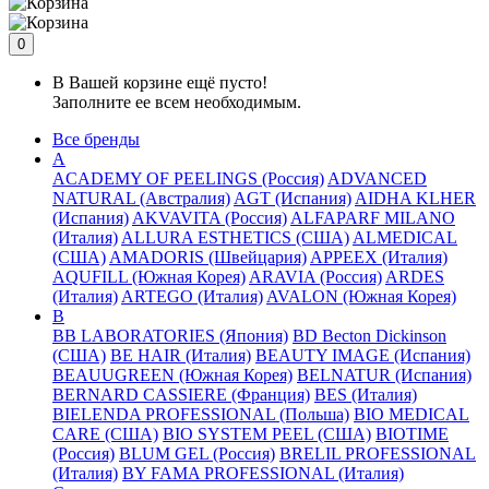
0
В Вашей корзине ещё пусто!
Заполните ее всем необходимым.
Все бренды
A
ACADEMY OF PEELINGS (Россия)
ADVANCED
NATURAL (Австралия)
AGT (Испания)
AIDHA KLHER
(Испания)
AKVAVITA (Россия)
ALFAPARF MILANO
(Италия)
ALLURA ESTHETICS (США)
ALMEDICAL
(США)
AMADORIS (Швейцария)
APPEEX (Италия)
AQUFILL (Южная Корея)
ARAVIA (Россия)
ARDES
(Италия)
ARTEGO (Италия)
AVALON (Южная Корея)
B
BB LABORATORIES (Япония)
BD Becton Dickinson
(США)
BE HAIR (Италия)
BEAUTY IMAGE (Испания)
BEAUUGREEN (Южная Корея)
BELNATUR (Испания)
BERNARD CASSIERE (Франция)
BES (Италия)
BIELENDA PROFESSIONAL (Польша)
BIO MEDICAL
CARE (США)
BIO SYSTEM PEEL (США)
BIOTIME
(Россия)
BLUM GEL (Россия)
BRELIL PROFESSIONAL
(Италия)
BY FAMA PROFESSIONAL (Италия)