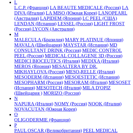
L
L.C.P. (Франция)
LA BEAUTE MEDICALE (Россия)
LA
DIVA (Италия)
LA MISO (Южная Корея)
LANOPEARL
(Австралия)
LAPIDEM (Япония)
LC PEEL (США)
LENDAN (Испания)
LESSEL (Россия)
LIGHT FROST
(Россия)
LYCON (Австралия)
M
MALECULA (Бразилия)
MARY PLATINUE (Япония)
MAVALA (Швейцария)
MAYSTAR (Испания)
MD
CONSULTANT DRINK (Россия)
MEDIC CONTROL
PEEL (Россия)
MEDICAL COLLAGENE 3D (Россия)
MEDICI BIOCEUTICS (Италия)
MEDIXA (Италия)
MEROS (Япония)
MESALTERA BY DR.
MIKHAYLOVA (Россия)
MESO-RELLE (Италия)
MESODERM (Испания)
MESOESTETIC (Испания)
MESOPHARM (Россия)
MESORAM (Италия)
MESOSET
(Испания)
MESOTECH (Италия)
MILA D'OPIZ
(Швейцария )
MORIZO (Россия)
N
NAPURA (Италия)
NOMY (Россия)
NOOK (Италия)
NOVACUTAN (Южная Корея)
O
OLIGODERMIE (Франция)
P
PAUL OSCAR (Великобритания)
PEEL MEDICAL