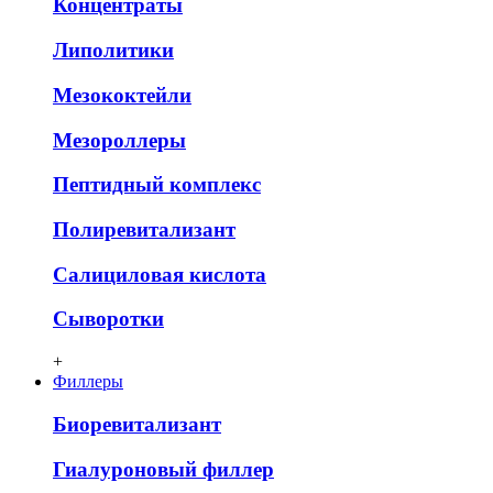
Концентраты
Липолитики
Мезококтейли
Мезороллеры
Пептидный комплекс
Полиревитализант
Салициловая кислота
Сыворотки
+
Филлеры
Биоревитализант
Гиалуроновый филлер