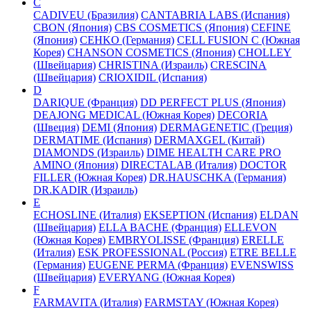
C
CADIVEU (Бразилия)
CANTABRIA LABS (Испания)
CBON (Япония)
CBS COSMETICS (Япония)
CEFINE
(Япония)
CEHKO (Германия)
CELL FUSION C (Южная
Корея)
CHANSON COSMETICS (Япония)
CHOLLEY
(Швейцария)
CHRISTINA (Израиль)
CRESCINA
(Швейцария)
CRIOXIDIL (Испания)
D
DARIQUE (Франция)
DD PERFECT PLUS (Япония)
DEAJONG MEDICAL (Южная Корея)
DECORIA
(Швеция)
DEMI (Япония)
DERMAGENETIC (Греция)
DERMATIME (Испания)
DERMAXGEL (Китай)
DIAMONDS (Израиль)
DIME HEALTH CARE PRO
AMINO (Япония)
DIRECTALAB (Италия)
DOCTOR
FILLER (Южная Корея)
DR.HAUSCHKA (Германия)
DR.KADIR (Израиль)
E
ECHOSLINE (Италия)
EKSEPTION (Испания)
ELDAN
(Швейцария)
ELLA BACHE (Франция)
ELLEVON
(Южная Корея)
EMBRYOLISSE (Франция)
ERELLE
(Италия)
ESK PROFESSIONAL (Россия)
ETRE BELLE
(Германия)
EUGENE PERMA (Франция)
EVENSWISS
(Швейцария)
EVERYANG (Южная Корея)
F
FARMAVITA (Италия)
FARMSTAY (Южная Корея)