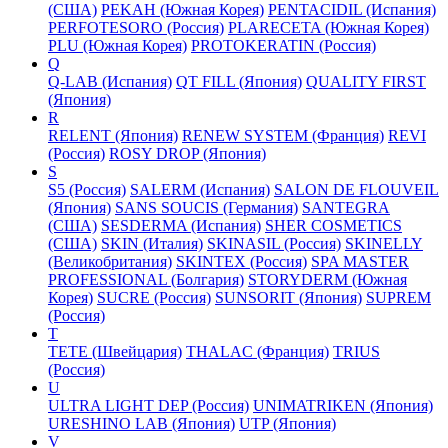
(США)
PEKAH (Южная Корея)
PENTACIDIL (Испания)
PERFOTESORO (Россия)
PLARECETA (Южная Корея)
PLU (Южная Корея)
PROTOKERATIN (Россия)
Q
Q-LAB (Испания)
QT FILL (Япония)
QUALITY FIRST
(Япония)
R
RELENT (Япония)
RENEW SYSTEM (Франция)
REVI
(Россия)
ROSY DROP (Япония)
S
S5 (Россия)
SALERM (Испания)
SALON DE FLOUVEIL
(Япония)
SANS SOUCIS (Германия)
SANTEGRA
(США)
SESDERMA (Испания)
SHER COSMETICS
(США)
SKIN (Италия)
SKINASIL (Россия)
SKINELLY
(Великобритания)
SKINTEX (Россия)
SPA MASTER
PROFESSIONAL (Болгария)
STORYDERM (Южная
Корея)
SUCRE (Россия)
SUNSORIT (Япония)
SUPREM
(Россия)
T
TETE (Швейцария)
THALAC (Франция)
TRIUS
(Россия)
U
ULTRA LIGHT DEP (Россия)
UNIMATRIKEN (Япония)
URESHINO LAB (Япония)
UTP (Япония)
V