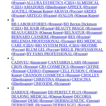
(Италия)
ALLURA ESTHETICS (США)
ALMEDICAL
(США)
AMADORIS (Швейцария)
APPEEX (Италия)
AQUFILL (Южная Корея)
ARAVIA (Россия)
ARDES
(Италия)
ARTEGO (Италия)
AVALON (Южная Корея)
B
BB LABORATORIES (Япония)
BD Becton Dickinson
(США)
BE HAIR (Италия)
BEAUTY IMAGE (Испания)
BEAUUGREEN (Южная Корея)
BELNATUR (Испания)
BERNARD CASSIERE (Франция)
BES (Италия)
BIELENDA PROFESSIONAL (Польша)
BIO MEDICAL
CARE (США)
BIO SYSTEM PEEL (США)
BIOTIME
(Россия)
BLUM GEL (Россия)
BRELIL PROFESSIONAL
(Италия)
BY FAMA PROFESSIONAL (Италия)
C
CADIVEU (Бразилия)
CANTABRIA LABS (Испания)
CBON (Япония)
CBS COSMETICS (Япония)
CEFINE
(Япония)
CEHKO (Германия)
CELL FUSION C (Южная
Корея)
CHANSON COSMETICS (Япония)
CHOLLEY
(Швейцария)
CHRISTINA (Израиль)
CRESCINA
(Швейцария)
CRIOXIDIL (Испания)
D
DARIQUE (Франция)
DD PERFECT PLUS (Япония)
DEAJONG MEDICAL (Южная Корея)
DECORIA
(Швеция)
DEMI (Япония)
DERMAGENETIC (Греция)
DERMATIME (Испания)
DERMAXGEL (Китай)