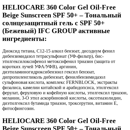
HELIOCARE 360 Color Gel Oil-Free
Beige Sunscreen SPF 50+ – Тональный
солнцезащитный гель с SPF 50+
(Бежевый) IFC GROUP активные
ингредиенты:
Диоксид титана, С12-15 алкил бензоат, дисодиум фенил
дибензимидазол тетрасульфонат (УФ-фильтр), бис-
этилгексилоксифенол метоксифенил триазин (защита от
коротких лучей УФА/УФВ), аргинин,
диэтиламиногидроксибензоил гексил бензоат,
дипропиленгликоль дибензоат, фенилбензимидазол
сульфоновая кислота, комплекс FERNBLOCK, экстракты
физалиса, камелии китайской и арабидопсиса, этилгексил
ферулат, феруловую и кофейную кислоты, этилгексил триазон,
меланин, 3-О этил аскорбиновой кислоты, оксотиазолидин,
диэтилгексил бутамида триазон, троксерутин, витамин Е,
фитосфингозин.
HELIOCARE 360 Color Gel Oil-Free
Beige Sunscreen SPF 50+ – Тональный