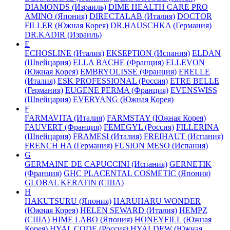
DIAMONDS (Израиль)
DIME HEALTH CARE PRO
AMINO (Япония)
DIRECTALAB (Италия)
DOCTOR
FILLER (Южная Корея)
DR.HAUSCHKA (Германия)
DR.KADIR (Израиль)
E
ECHOSLINE (Италия)
EKSEPTION (Испания)
ELDAN
(Швейцария)
ELLA BACHE (Франция)
ELLEVON
(Южная Корея)
EMBRYOLISSE (Франция)
ERELLE
(Италия)
ESK PROFESSIONAL (Россия)
ETRE BELLE
(Германия)
EUGENE PERMA (Франция)
EVENSWISS
(Швейцария)
EVERYANG (Южная Корея)
F
FARMAVITA (Италия)
FARMSTAY (Южная Корея)
FAUVERT (Франция)
FEMEGYL (Россия)
FILLERINA
(Швейцария)
FRAMESI (Италия)
FREIHAUT (Испания)
FRENCH HA (Германия)
FUSION MESO (Испания)
G
GERMAINE DE CAPUCCINI (Испания)
GERNETIK
(Франция)
GHC PLACENTAL COSMETIC (Япония)
GLOBAL KERATIN (США)
H
HAKUTSURU (Япония)
HARUHARU WONDER
(Южная Корея)
HELEN SEWARD (Италия)
HEMPZ
(США)
HIME LABO (Япония)
HONEYFILL (Южная
Корея)
HYAL CODE (Россия)
HYALDEW (Южная