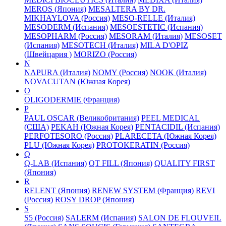
MEROS (Япония)
MESALTERA BY DR.
MIKHAYLOVA (Россия)
MESO-RELLE (Италия)
MESODERM (Испания)
MESOESTETIC (Испания)
MESOPHARM (Россия)
MESORAM (Италия)
MESOSET
(Испания)
MESOTECH (Италия)
MILA D'OPIZ
(Швейцария )
MORIZO (Россия)
N
NAPURA (Италия)
NOMY (Россия)
NOOK (Италия)
NOVACUTAN (Южная Корея)
O
OLIGODERMIE (Франция)
P
PAUL OSCAR (Великобритания)
PEEL MEDICAL
(США)
PEKAH (Южная Корея)
PENTACIDIL (Испания)
PERFOTESORO (Россия)
PLARECETA (Южная Корея)
PLU (Южная Корея)
PROTOKERATIN (Россия)
Q
Q-LAB (Испания)
QT FILL (Япония)
QUALITY FIRST
(Япония)
R
RELENT (Япония)
RENEW SYSTEM (Франция)
REVI
(Россия)
ROSY DROP (Япония)
S
S5 (Россия)
SALERM (Испания)
SALON DE FLOUVEIL