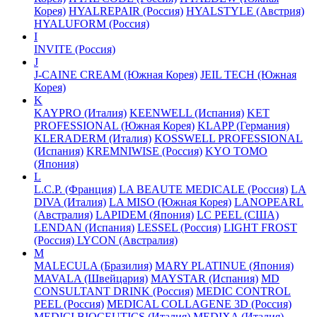
Корея)
HYALREPAIR (Россия)
HYALSTYLE (Австрия)
HYALUFORM (Россия)
I
INVITE (Россия)
J
J-CAINE CREAM (Южная Корея)
JEIL TECH (Южная
Корея)
K
KAYPRO (Италия)
KEENWELL (Испания)
KET
PROFESSIONAL (Южная Корея)
KLAPP (Германия)
KLERADERM (Италия)
KOSSWELL PROFESSIONAL
(Испания)
KREMNIWISE (Россия)
KYO TOMO
(Япония)
L
L.C.P. (Франция)
LA BEAUTE MEDICALE (Россия)
LA
DIVA (Италия)
LA MISO (Южная Корея)
LANOPEARL
(Австралия)
LAPIDEM (Япония)
LC PEEL (США)
LENDAN (Испания)
LESSEL (Россия)
LIGHT FROST
(Россия)
LYCON (Австралия)
M
MALECULA (Бразилия)
MARY PLATINUE (Япония)
MAVALA (Швейцария)
MAYSTAR (Испания)
MD
CONSULTANT DRINK (Россия)
MEDIC CONTROL
PEEL (Россия)
MEDICAL COLLAGENE 3D (Россия)
MEDICI BIOCEUTICS (Италия)
MEDIXA (Италия)