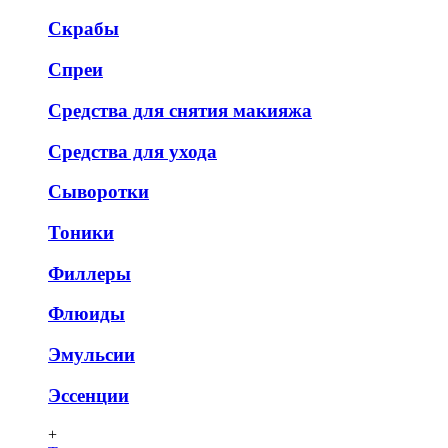
Скрабы
Спреи
Средства для снятия макияжа
Средства для ухода
Сыворотки
Тоники
Филлеры
Флюиды
Эмульсии
Эссенции
+