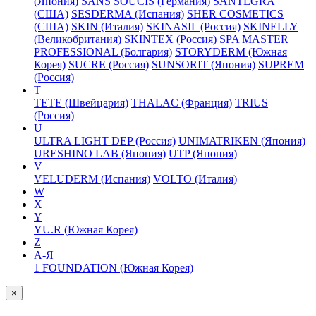
(Япония)
SANS SOUCIS (Германия)
SANTEGRA
(США)
SESDERMA (Испания)
SHER COSMETICS
(США)
SKIN (Италия)
SKINASIL (Россия)
SKINELLY
(Великобритания)
SKINTEX (Россия)
SPA MASTER
PROFESSIONAL (Болгария)
STORYDERM (Южная
Корея)
SUCRE (Россия)
SUNSORIT (Япония)
SUPREM
(Россия)
T
TETE (Швейцария)
THALAC (Франция)
TRIUS
(Россия)
U
ULTRA LIGHT DEP (Россия)
UNIMATRIKEN (Япония)
URESHINO LAB (Япония)
UTP (Япония)
V
VELUDERM (Испания)
VOLTO (Италия)
W
X
Y
YU.R (Южная Корея)
Z
А-Я
1 FOUNDATION (Южная Корея)
×