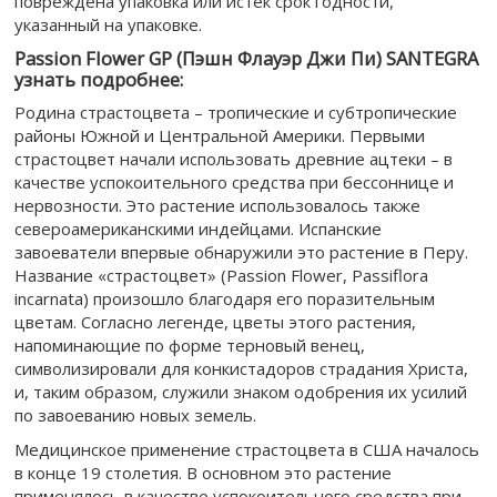
повреждена упаковка или истек срок годности,
указанный на упаковке.
Passion Flower GP (Пэшн Флауэр Джи Пи) SANTEGRA
узнать подробнее:
Родина страстоцвета – тропические и субтропические
районы Южной и Центральной Америки. Первыми
страстоцвет начали использовать древние ацтеки – в
качестве успокоительного средства при бессоннице и
нервозности. Это растение использовалось также
североамериканскими индейцами. Испанские
завоеватели впервые обнаружили это растение в Перу.
Название «страстоцвет» (Passion Flower, Passiflora
incarnata) произошло благодаря его поразительным
цветам. Согласно легенде, цветы этого растения,
напоминающие по форме терновый венец,
символизировали для конкистадоров страдания Христа,
и, таким образом, служили знаком одобрения их усилий
по завоеванию новых земель.
Медицинское применение страстоцвета в США началось
в конце 19 столетия. В основном это растение
применялось в качестве успокоительного средства при