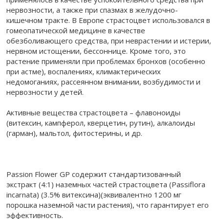
нервозности, а также при спазмах в желудочно-
кишечном тракте. В Европе страстоцвет использовался в
гомеопатической медицине в качестве
обезболивающего средства, при неврастении и истерии,
нервном истощении, бессоннице. Кроме того, это
растение применяли при проблемах бронхов (особенно
при астме), воспалениях, климактерических
недомоганиях, рассеянном внимании, возбудимости и
нервозности у детей.
Активные вещества страстоцвета – флавоноиды
(витексин, кампферол, кверцетин, рутин), алкалоиды
(гарман), мальтол, фитостерины, и др.
Passion Flower GP содержит стандартизованный
экстракт (4:1) наземных частей страстоцвета (Passiflora
incarnata) (3.5% витексина)(эквивалентно 1200 мг
порошка наземной части растения), что гарантирует его
эффективность.