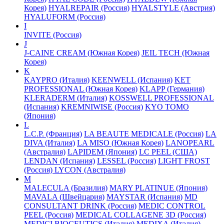
Корея)
HYALREPAIR (Россия)
HYALSTYLE (Австрия)
HYALUFORM (Россия)
I
INVITE (Россия)
J
J-CAINE CREAM (Южная Корея)
JEIL TECH (Южная
Корея)
K
KAYPRO (Италия)
KEENWELL (Испания)
KET
PROFESSIONAL (Южная Корея)
KLAPP (Германия)
KLERADERM (Италия)
KOSSWELL PROFESSIONAL
(Испания)
KREMNIWISE (Россия)
KYO TOMO
(Япония)
L
L.C.P. (Франция)
LA BEAUTE MEDICALE (Россия)
LA
DIVA (Италия)
LA MISO (Южная Корея)
LANOPEARL
(Австралия)
LAPIDEM (Япония)
LC PEEL (США)
LENDAN (Испания)
LESSEL (Россия)
LIGHT FROST
(Россия)
LYCON (Австралия)
M
MALECULA (Бразилия)
MARY PLATINUE (Япония)
MAVALA (Швейцария)
MAYSTAR (Испания)
MD
CONSULTANT DRINK (Россия)
MEDIC CONTROL
PEEL (Россия)
MEDICAL COLLAGENE 3D (Россия)
MEDICI BIOCEUTICS (Италия)
MEDIXA (Италия)