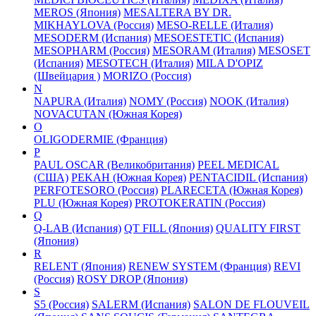
MEROS (Япония)
MESALTERA BY DR.
MIKHAYLOVA (Россия)
MESO-RELLE (Италия)
MESODERM (Испания)
MESOESTETIC (Испания)
MESOPHARM (Россия)
MESORAM (Италия)
MESOSET
(Испания)
MESOTECH (Италия)
MILA D'OPIZ
(Швейцария )
MORIZO (Россия)
N
NAPURA (Италия)
NOMY (Россия)
NOOK (Италия)
NOVACUTAN (Южная Корея)
O
OLIGODERMIE (Франция)
P
PAUL OSCAR (Великобритания)
PEEL MEDICAL
(США)
PEKAH (Южная Корея)
PENTACIDIL (Испания)
PERFOTESORO (Россия)
PLARECETA (Южная Корея)
PLU (Южная Корея)
PROTOKERATIN (Россия)
Q
Q-LAB (Испания)
QT FILL (Япония)
QUALITY FIRST
(Япония)
R
RELENT (Япония)
RENEW SYSTEM (Франция)
REVI
(Россия)
ROSY DROP (Япония)
S
S5 (Россия)
SALERM (Испания)
SALON DE FLOUVEIL