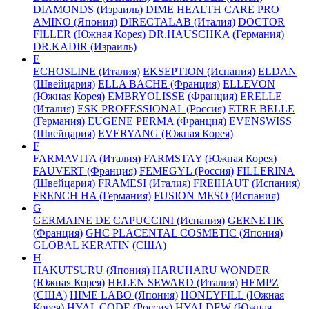
DIAMONDS (Израиль)
DIME HEALTH CARE PRO
AMINO (Япония)
DIRECTALAB (Италия)
DOCTOR
FILLER (Южная Корея)
DR.HAUSCHKA (Германия)
DR.KADIR (Израиль)
E
ECHOSLINE (Италия)
EKSEPTION (Испания)
ELDAN
(Швейцария)
ELLA BACHE (Франция)
ELLEVON
(Южная Корея)
EMBRYOLISSE (Франция)
ERELLE
(Италия)
ESK PROFESSIONAL (Россия)
ETRE BELLE
(Германия)
EUGENE PERMA (Франция)
EVENSWISS
(Швейцария)
EVERYANG (Южная Корея)
F
FARMAVITA (Италия)
FARMSTAY (Южная Корея)
FAUVERT (Франция)
FEMEGYL (Россия)
FILLERINA
(Швейцария)
FRAMESI (Италия)
FREIHAUT (Испания)
FRENCH HA (Германия)
FUSION MESO (Испания)
G
GERMAINE DE CAPUCCINI (Испания)
GERNETIK
(Франция)
GHC PLACENTAL COSMETIC (Япония)
GLOBAL KERATIN (США)
H
HAKUTSURU (Япония)
HARUHARU WONDER
(Южная Корея)
HELEN SEWARD (Италия)
HEMPZ
(США)
HIME LABO (Япония)
HONEYFILL (Южная
Корея)
HYAL CODE (Россия)
HYALDEW (Южная