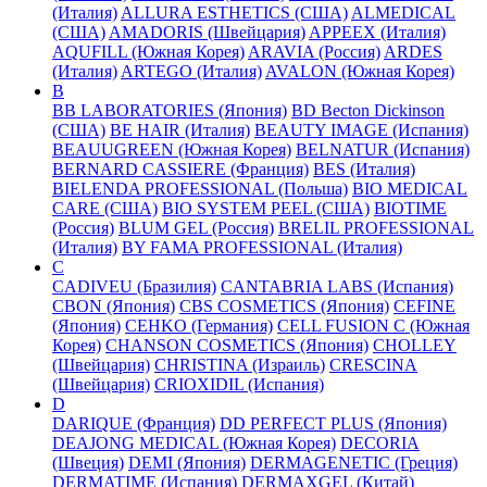
(Италия)
ALLURA ESTHETICS (США)
ALMEDICAL
(США)
AMADORIS (Швейцария)
APPEEX (Италия)
AQUFILL (Южная Корея)
ARAVIA (Россия)
ARDES
(Италия)
ARTEGO (Италия)
AVALON (Южная Корея)
B
BB LABORATORIES (Япония)
BD Becton Dickinson
(США)
BE HAIR (Италия)
BEAUTY IMAGE (Испания)
BEAUUGREEN (Южная Корея)
BELNATUR (Испания)
BERNARD CASSIERE (Франция)
BES (Италия)
BIELENDA PROFESSIONAL (Польша)
BIO MEDICAL
CARE (США)
BIO SYSTEM PEEL (США)
BIOTIME
(Россия)
BLUM GEL (Россия)
BRELIL PROFESSIONAL
(Италия)
BY FAMA PROFESSIONAL (Италия)
C
CADIVEU (Бразилия)
CANTABRIA LABS (Испания)
CBON (Япония)
CBS COSMETICS (Япония)
CEFINE
(Япония)
CEHKO (Германия)
CELL FUSION C (Южная
Корея)
CHANSON COSMETICS (Япония)
CHOLLEY
(Швейцария)
CHRISTINA (Израиль)
CRESCINA
(Швейцария)
CRIOXIDIL (Испания)
D
DARIQUE (Франция)
DD PERFECT PLUS (Япония)
DEAJONG MEDICAL (Южная Корея)
DECORIA
(Швеция)
DEMI (Япония)
DERMAGENETIC (Греция)
DERMATIME (Испания)
DERMAXGEL (Китай)