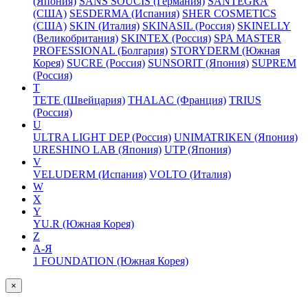
(Япония)
SANS SOUCIS (Германия)
SANTEGRA
(США)
SESDERMA (Испания)
SHER COSMETICS
(США)
SKIN (Италия)
SKINASIL (Россия)
SKINELLY
(Великобритания)
SKINTEX (Россия)
SPA MASTER
PROFESSIONAL (Болгария)
STORYDERM (Южная
Корея)
SUCRE (Россия)
SUNSORIT (Япония)
SUPREM
(Россия)
T
TETE (Швейцария)
THALAC (Франция)
TRIUS
(Россия)
U
ULTRA LIGHT DEP (Россия)
UNIMATRIKEN (Япония)
URESHINO LAB (Япония)
UTP (Япония)
V
VELUDERM (Испания)
VOLTO (Италия)
W
X
Y
YU.R (Южная Корея)
Z
А-Я
1 FOUNDATION (Южная Корея)
×