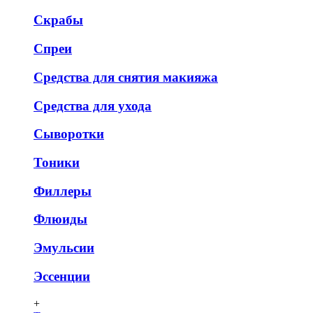
Скрабы
Спреи
Средства для снятия макияжа
Средства для ухода
Сыворотки
Тоники
Филлеры
Флюиды
Эмульсии
Эссенции
+