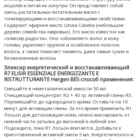
исцеляя и питая их изнутри. Он представляет собой
смесь растительных питательным масел с
тонизирующими и восстанавливающими свойствами.
Содержит эфирное масло Litsea Cubeba (небольшое
дерево семейства лавровых). Это масло известно как
«эликсир радости». Оно «обновляет» волос и кожу
головы, укрепляет хрупкое и ослабленное полотно
волоса, а также помогает оживить даже самые сухие и
безжизненные волосы.
Эликсир энергетический и восстанавливающий
R7 ELISIR ESSENZIALE ENERGIZZANTE E
RISTRUTTURANTE Hergen BES cпособ применения:
Смешайте в неметаллической емкости 50 мл.
Очищающий концентрат R2 + 40 гр. Активной глины R3.
Перемешайте до однородного крема. Оставьте на 10
минут для активации глины. За это время применить R1
Лосьон для детоксикации кожи, нежно массировать от
нижней части затылка до височной и лобной зон.
Подождите, пока R1 Лосьон впитается. Добавьте к
приготовленной активной смеси 5 мл. Энергетического и