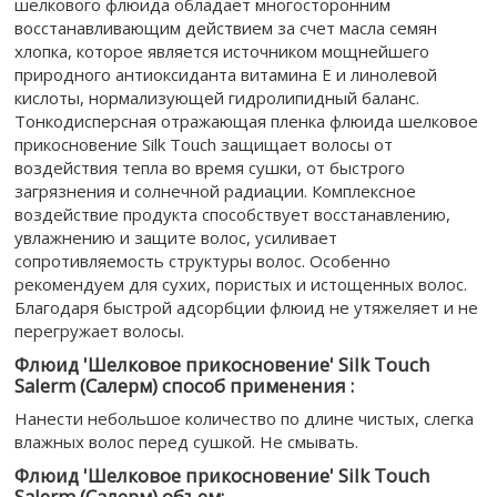
шелкового флюида обладает многосторонним
восстанавливающим действием за счет масла семян
хлопка, которое является источником мощнейшего
природного антиоксиданта витамина Е и линолевой
кислоты, нормализующей гидролипидный баланс.
Тонкодисперсная отражающая пленка флюида шелковое
прикосновение Silk Touch защищает волосы от
воздействия тепла во время сушки, от быстрого
загрязнения и солнечной радиации. Комплексное
воздействие продукта способствует восстанавлению,
увлажнению и защите волос, усиливает
сопротивляемость структуры волос. Особенно
рекомендуем для сухих, пористых и истощенных волос.
Благодаря быстрой адсорбции флюид не утяжеляет и не
перегружает волосы.
Флюид 'Шелковое прикосновение' Silk Touch
Salerm (Cалерм) способ применения :
Нанести небольшое количество по длине чистых, слегка
влажных волос перед сушкой. Не смывать.
Флюид 'Шелковое прикосновение' Silk Touch
Salerm (Cалерм) объем: