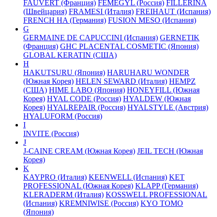
FAUVERT (Франция)
FEMEGYL (Россия)
FILLERINA
(Швейцария)
FRAMESI (Италия)
FREIHAUT (Испания)
FRENCH HA (Германия)
FUSION MESO (Испания)
G
GERMAINE DE CAPUCCINI (Испания)
GERNETIK
(Франция)
GHC PLACENTAL COSMETIC (Япония)
GLOBAL KERATIN (США)
H
HAKUTSURU (Япония)
HARUHARU WONDER
(Южная Корея)
HELEN SEWARD (Италия)
HEMPZ
(США)
HIME LABO (Япония)
HONEYFILL (Южная
Корея)
HYAL CODE (Россия)
HYALDEW (Южная
Корея)
HYALREPAIR (Россия)
HYALSTYLE (Австрия)
HYALUFORM (Россия)
I
INVITE (Россия)
J
J-CAINE CREAM (Южная Корея)
JEIL TECH (Южная
Корея)
K
KAYPRO (Италия)
KEENWELL (Испания)
KET
PROFESSIONAL (Южная Корея)
KLAPP (Германия)
KLERADERM (Италия)
KOSSWELL PROFESSIONAL
(Испания)
KREMNIWISE (Россия)
KYO TOMO
(Япония)