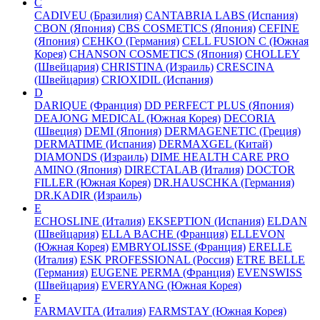
C
CADIVEU (Бразилия)
CANTABRIA LABS (Испания)
CBON (Япония)
CBS COSMETICS (Япония)
CEFINE
(Япония)
CEHKO (Германия)
CELL FUSION C (Южная
Корея)
CHANSON COSMETICS (Япония)
CHOLLEY
(Швейцария)
CHRISTINA (Израиль)
CRESCINA
(Швейцария)
CRIOXIDIL (Испания)
D
DARIQUE (Франция)
DD PERFECT PLUS (Япония)
DEAJONG MEDICAL (Южная Корея)
DECORIA
(Швеция)
DEMI (Япония)
DERMAGENETIC (Греция)
DERMATIME (Испания)
DERMAXGEL (Китай)
DIAMONDS (Израиль)
DIME HEALTH CARE PRO
AMINO (Япония)
DIRECTALAB (Италия)
DOCTOR
FILLER (Южная Корея)
DR.HAUSCHKA (Германия)
DR.KADIR (Израиль)
E
ECHOSLINE (Италия)
EKSEPTION (Испания)
ELDAN
(Швейцария)
ELLA BACHE (Франция)
ELLEVON
(Южная Корея)
EMBRYOLISSE (Франция)
ERELLE
(Италия)
ESK PROFESSIONAL (Россия)
ETRE BELLE
(Германия)
EUGENE PERMA (Франция)
EVENSWISS
(Швейцария)
EVERYANG (Южная Корея)
F
FARMAVITA (Италия)
FARMSTAY (Южная Корея)