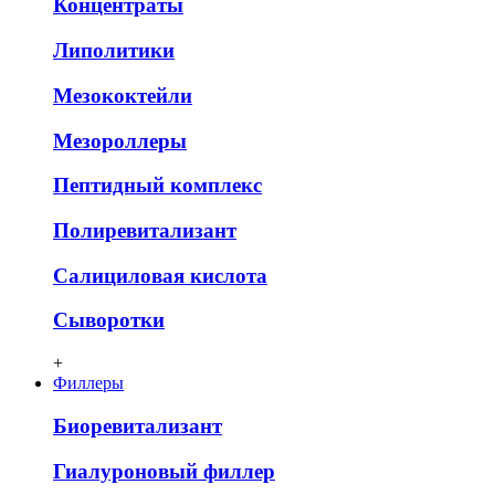
Концентраты
Липолитики
Мезококтейли
Мезороллеры
Пептидный комплекс
Полиревитализант
Салициловая кислота
Сыворотки
+
Филлеры
Биоревитализант
Гиалуроновый филлер