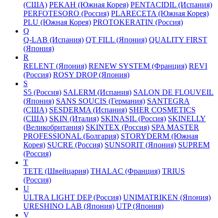
(США)
PEKAH (Южная Корея)
PENTACIDIL (Испания)
PERFOTESORO (Россия)
PLARECETA (Южная Корея)
PLU (Южная Корея)
PROTOKERATIN (Россия)
Q
Q-LAB (Испания)
QT FILL (Япония)
QUALITY FIRST
(Япония)
R
RELENT (Япония)
RENEW SYSTEM (Франция)
REVI
(Россия)
ROSY DROP (Япония)
S
S5 (Россия)
SALERM (Испания)
SALON DE FLOUVEIL
(Япония)
SANS SOUCIS (Германия)
SANTEGRA
(США)
SESDERMA (Испания)
SHER COSMETICS
(США)
SKIN (Италия)
SKINASIL (Россия)
SKINELLY
(Великобритания)
SKINTEX (Россия)
SPA MASTER
PROFESSIONAL (Болгария)
STORYDERM (Южная
Корея)
SUCRE (Россия)
SUNSORIT (Япония)
SUPREM
(Россия)
T
TETE (Швейцария)
THALAC (Франция)
TRIUS
(Россия)
U
ULTRA LIGHT DEP (Россия)
UNIMATRIKEN (Япония)
URESHINO LAB (Япония)
UTP (Япония)
V