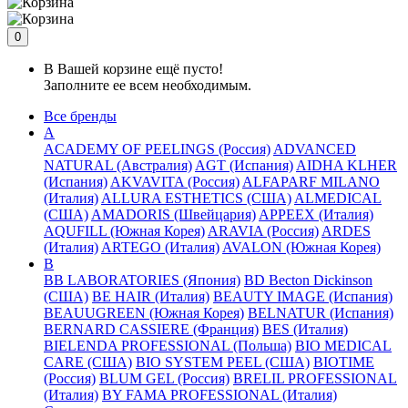
0
В Вашей корзине ещё пусто!
Заполните ее всем необходимым.
Все бренды
A
ACADEMY OF PEELINGS (Россия)
ADVANCED
NATURAL (Австралия)
AGT (Испания)
AIDHA KLHER
(Испания)
AKVAVITA (Россия)
ALFAPARF MILANO
(Италия)
ALLURA ESTHETICS (США)
ALMEDICAL
(США)
AMADORIS (Швейцария)
APPEEX (Италия)
AQUFILL (Южная Корея)
ARAVIA (Россия)
ARDES
(Италия)
ARTEGO (Италия)
AVALON (Южная Корея)
B
BB LABORATORIES (Япония)
BD Becton Dickinson
(США)
BE HAIR (Италия)
BEAUTY IMAGE (Испания)
BEAUUGREEN (Южная Корея)
BELNATUR (Испания)
BERNARD CASSIERE (Франция)
BES (Италия)
BIELENDA PROFESSIONAL (Польша)
BIO MEDICAL
CARE (США)
BIO SYSTEM PEEL (США)
BIOTIME
(Россия)
BLUM GEL (Россия)
BRELIL PROFESSIONAL
(Италия)
BY FAMA PROFESSIONAL (Италия)