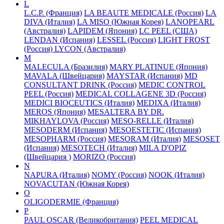
L
L.C.P. (Франция)
LA BEAUTE MEDICALE (Россия)
LA
DIVA (Италия)
LA MISO (Южная Корея)
LANOPEARL
(Австралия)
LAPIDEM (Япония)
LC PEEL (США)
LENDAN (Испания)
LESSEL (Россия)
LIGHT FROST
(Россия)
LYCON (Австралия)
M
MALECULA (Бразилия)
MARY PLATINUE (Япония)
MAVALA (Швейцария)
MAYSTAR (Испания)
MD
CONSULTANT DRINK (Россия)
MEDIC CONTROL
PEEL (Россия)
MEDICAL COLLAGENE 3D (Россия)
MEDICI BIOCEUTICS (Италия)
MEDIXA (Италия)
MEROS (Япония)
MESALTERA BY DR.
MIKHAYLOVA (Россия)
MESO-RELLE (Италия)
MESODERM (Испания)
MESOESTETIC (Испания)
MESOPHARM (Россия)
MESORAM (Италия)
MESOSET
(Испания)
MESOTECH (Италия)
MILA D'OPIZ
(Швейцария )
MORIZO (Россия)
N
NAPURA (Италия)
NOMY (Россия)
NOOK (Италия)
NOVACUTAN (Южная Корея)
O
OLIGODERMIE (Франция)
P
PAUL OSCAR (Великобритания)
PEEL MEDICAL