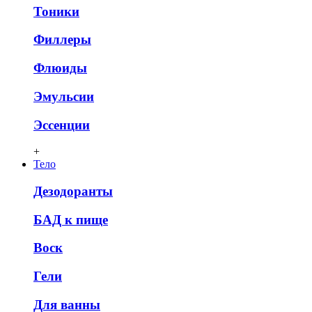
Тоники
Филлеры
Флюиды
Эмульсии
Эссенции
+
Тело
Дезодоранты
БАД к пище
Воск
Гели
Для ванны