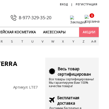
ВХОД
|
РЕГИСТРАЦИЯ
0
8-977-329-35-20
ЕЙСКАЯ КОСМЕТИКА
АКСЕССУАРЫ
АКЦИИ
R
S
T
U
V
W
X
Y
Z
А-Я
TERRA
Весь товар
сертифицирован
Все товары сертифицированы!
Мы гарантируем Вам 100%
качества товара!
Артикул:
LTE7
Бесплатная
доставка
Доставим бесплатно в