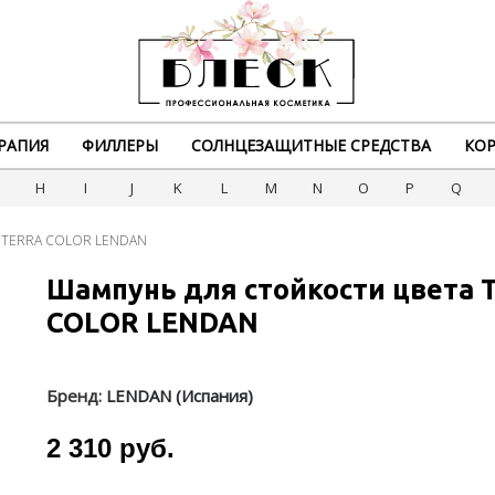
РАПИЯ
ФИЛЛЕРЫ
СОЛНЦЕЗАЩИТНЫЕ СРЕДСТВА
КОР
G
H
I
J
K
L
M
N
O
P
Q
та TERRA COLOR LENDAN
Шампунь для стойкости цвета 
COLOR LENDAN
Бренд:
LENDAN (Испания)
2 310 руб.