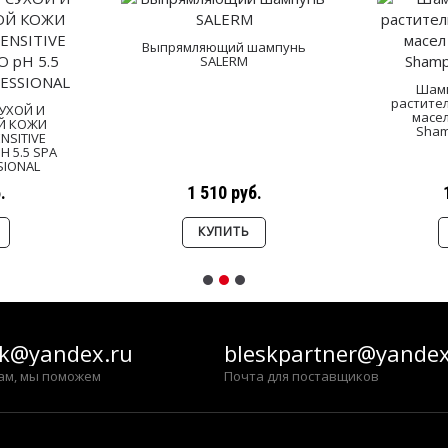
Выпрямляющий шампунь
SALERM
Шамп
растител
УХОЙ И
масел
Й КОЖИ
Sham
NSITIVE
 5.5 SPA
SIONAL
.
1 510 руб.
КУПИТЬ
sk@yandex.ru
bleskpartner@yandex
ам, мы поможем
Почта для поставщиков