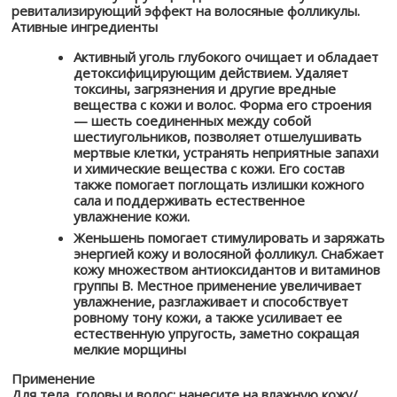
ревитализирующий эффект на волосяные фолликулы.
Ативные ингредиенты
Активный уголь глубокого очищает и обладает
детоксифицирующим действием. Удаляет
токсины, загрязнения и другие вредные
вещества с кожи и волос. Форма его строения
— шесть соединенных между собой
шестиугольников, позволяет отшелушивать
мертвые клетки, устранять неприятные запахи
и химические вещества с кожи. Его состав
также помогает поглощать излишки кожного
сала и поддерживать естественное
увлажнение кожи.
Женьшень помогает стимулировать и заряжать
энергией кожу и волосяной фолликул. Снабжает
кожу множеством антиоксидантов и витаминов
группы В. Местное применение увеличивает
увлажнение, разглаживает и способствует
ровному тону кожи, а также усиливает ее
естественную упругость, заметно сокращая
мелкие морщины
Применение
Для тела, головы и волос: нанесите на влажную кожу/