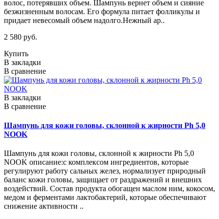
волос, потерявших объем. Шампунь вернет объем и сияние
безжизненным волосам. Его формула питает фолликулы и
придает невесомый объем надолго.Нежный ар..
2 580 руб.
Купить
В закладки
В сравнение
В закладки
В сравнение
Шампунь для кожи головы, склонной к жирности Ph 5,0
NOOK
Шампунь для кожи головы, склонной к жирности Ph 5,0
NOOK описание:с комплексом ингредиентов, которые
регулируют работу сальных желез, нормализует природный
баланс кожи головы, защищает от раздражений и внешних
воздействий. Состав продукта обогащен маслом ним, кокосом,
медом и ферментами лактобактерий, которые обеспечивают
снижение активности ..