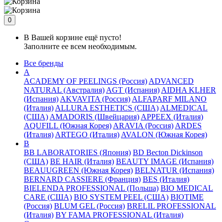
0
В Вашей корзине ещё пусто!
Заполните ее всем необходимым.
Все бренды
A
ACADEMY OF PEELINGS (Россия)
ADVANCED
NATURAL (Австралия)
AGT (Испания)
AIDHA KLHER
(Испания)
AKVAVITA (Россия)
ALFAPARF MILANO
(Италия)
ALLURA ESTHETICS (США)
ALMEDICAL
(США)
AMADORIS (Швейцария)
APPEEX (Италия)
AQUFILL (Южная Корея)
ARAVIA (Россия)
ARDES
(Италия)
ARTEGO (Италия)
AVALON (Южная Корея)
B
BB LABORATORIES (Япония)
BD Becton Dickinson
(США)
BE HAIR (Италия)
BEAUTY IMAGE (Испания)
BEAUUGREEN (Южная Корея)
BELNATUR (Испания)
BERNARD CASSIERE (Франция)
BES (Италия)
BIELENDA PROFESSIONAL (Польша)
BIO MEDICAL
CARE (США)
BIO SYSTEM PEEL (США)
BIOTIME
(Россия)
BLUM GEL (Россия)
BRELIL PROFESSIONAL
(Италия)
BY FAMA PROFESSIONAL (Италия)