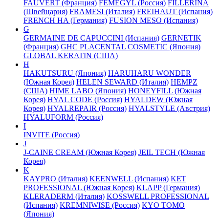
FAUVERT (Франция)
FEMEGYL (Россия)
FILLERINA
(Швейцария)
FRAMESI (Италия)
FREIHAUT (Испания)
FRENCH HA (Германия)
FUSION MESO (Испания)
G
GERMAINE DE CAPUCCINI (Испания)
GERNETIK
(Франция)
GHC PLACENTAL COSMETIC (Япония)
GLOBAL KERATIN (США)
H
HAKUTSURU (Япония)
HARUHARU WONDER
(Южная Корея)
HELEN SEWARD (Италия)
HEMPZ
(США)
HIME LABO (Япония)
HONEYFILL (Южная
Корея)
HYAL CODE (Россия)
HYALDEW (Южная
Корея)
HYALREPAIR (Россия)
HYALSTYLE (Австрия)
HYALUFORM (Россия)
I
INVITE (Россия)
J
J-CAINE CREAM (Южная Корея)
JEIL TECH (Южная
Корея)
K
KAYPRO (Италия)
KEENWELL (Испания)
KET
PROFESSIONAL (Южная Корея)
KLAPP (Германия)
KLERADERM (Италия)
KOSSWELL PROFESSIONAL
(Испания)
KREMNIWISE (Россия)
KYO TOMO
(Япония)