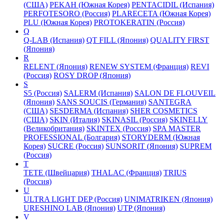
(США)
PEKAH (Южная Корея)
PENTACIDIL (Испания)
PERFOTESORO (Россия)
PLARECETA (Южная Корея)
PLU (Южная Корея)
PROTOKERATIN (Россия)
Q
Q-LAB (Испания)
QT FILL (Япония)
QUALITY FIRST
(Япония)
R
RELENT (Япония)
RENEW SYSTEM (Франция)
REVI
(Россия)
ROSY DROP (Япония)
S
S5 (Россия)
SALERM (Испания)
SALON DE FLOUVEIL
(Япония)
SANS SOUCIS (Германия)
SANTEGRA
(США)
SESDERMA (Испания)
SHER COSMETICS
(США)
SKIN (Италия)
SKINASIL (Россия)
SKINELLY
(Великобритания)
SKINTEX (Россия)
SPA MASTER
PROFESSIONAL (Болгария)
STORYDERM (Южная
Корея)
SUCRE (Россия)
SUNSORIT (Япония)
SUPREM
(Россия)
T
TETE (Швейцария)
THALAC (Франция)
TRIUS
(Россия)
U
ULTRA LIGHT DEP (Россия)
UNIMATRIKEN (Япония)
URESHINO LAB (Япония)
UTP (Япония)
V