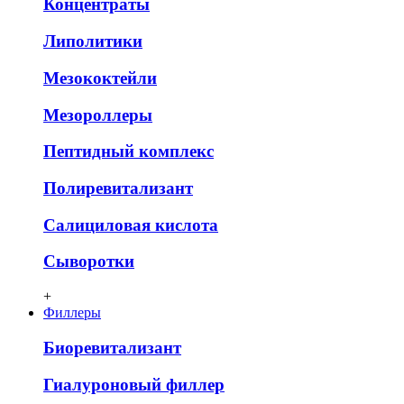
Концентраты
Липолитики
Мезококтейли
Мезороллеры
Пептидный комплекс
Полиревитализант
Салициловая кислота
Сыворотки
+
Филлеры
Биоревитализант
Гиалуроновый филлер