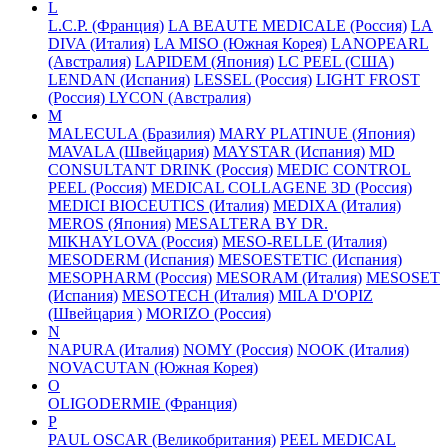
L
L.C.P. (Франция)
LA BEAUTE MEDICALE (Россия)
LA
DIVA (Италия)
LA MISO (Южная Корея)
LANOPEARL
(Австралия)
LAPIDEM (Япония)
LC PEEL (США)
LENDAN (Испания)
LESSEL (Россия)
LIGHT FROST
(Россия)
LYCON (Австралия)
M
MALECULA (Бразилия)
MARY PLATINUE (Япония)
MAVALA (Швейцария)
MAYSTAR (Испания)
MD
CONSULTANT DRINK (Россия)
MEDIC CONTROL
PEEL (Россия)
MEDICAL COLLAGENE 3D (Россия)
MEDICI BIOCEUTICS (Италия)
MEDIXA (Италия)
MEROS (Япония)
MESALTERA BY DR.
MIKHAYLOVA (Россия)
MESO-RELLE (Италия)
MESODERM (Испания)
MESOESTETIC (Испания)
MESOPHARM (Россия)
MESORAM (Италия)
MESOSET
(Испания)
MESOTECH (Италия)
MILA D'OPIZ
(Швейцария )
MORIZO (Россия)
N
NAPURA (Италия)
NOMY (Россия)
NOOK (Италия)
NOVACUTAN (Южная Корея)
O
OLIGODERMIE (Франция)
P
PAUL OSCAR (Великобритания)
PEEL MEDICAL