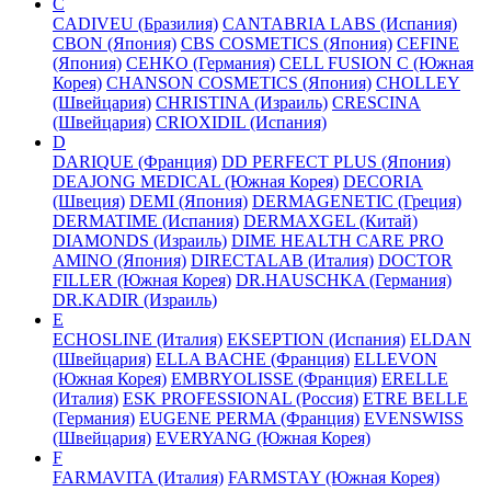
C
CADIVEU (Бразилия)
CANTABRIA LABS (Испания)
CBON (Япония)
CBS COSMETICS (Япония)
CEFINE
(Япония)
CEHKO (Германия)
CELL FUSION C (Южная
Корея)
CHANSON COSMETICS (Япония)
CHOLLEY
(Швейцария)
CHRISTINA (Израиль)
CRESCINA
(Швейцария)
CRIOXIDIL (Испания)
D
DARIQUE (Франция)
DD PERFECT PLUS (Япония)
DEAJONG MEDICAL (Южная Корея)
DECORIA
(Швеция)
DEMI (Япония)
DERMAGENETIC (Греция)
DERMATIME (Испания)
DERMAXGEL (Китай)
DIAMONDS (Израиль)
DIME HEALTH CARE PRO
AMINO (Япония)
DIRECTALAB (Италия)
DOCTOR
FILLER (Южная Корея)
DR.HAUSCHKA (Германия)
DR.KADIR (Израиль)
E
ECHOSLINE (Италия)
EKSEPTION (Испания)
ELDAN
(Швейцария)
ELLA BACHE (Франция)
ELLEVON
(Южная Корея)
EMBRYOLISSE (Франция)
ERELLE
(Италия)
ESK PROFESSIONAL (Россия)
ETRE BELLE
(Германия)
EUGENE PERMA (Франция)
EVENSWISS
(Швейцария)
EVERYANG (Южная Корея)
F
FARMAVITA (Италия)
FARMSTAY (Южная Корея)