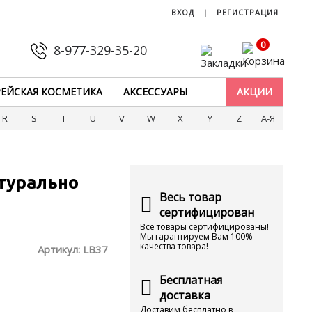
ВХОД
|
РЕГИСТРАЦИЯ
0
8-977-329-35-20
ЕЙСКАЯ КОСМЕТИКА
АКСЕССУАРЫ
АКЦИИ
R
S
T
U
V
W
X
Y
Z
А-Я
атурально
Весь товар
сертифицирован
Все товары сертифицированы!
Мы гарантируем Вам 100%
качества товара!
Артикул:
LB37
Бесплатная
доставка
Доставим бесплатно в