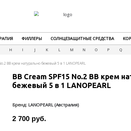
РАПИЯ
ФИЛЛЕРЫ
СОЛНЦЕЗАЩИТНЫЕ СРЕДСТВА
КОР
G
H
I
J
K
L
M
N
O
P
Q
No.2 BB крем натурально бежевый 5 в 1 LANOPEARL
BB Cream SPF15 No.2 BB крем н
бежевый 5 в 1 LANOPEARL
Бренд:
LANOPEARL (Австралия)
2 700 руб.