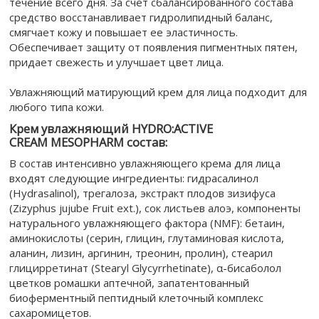
течение всего дня. За счет сбалансированного состава
средство восстанавливает гидролипидный баланс,
смягчает кожу и повышает ее эластичность.
Обеспечивает защиту от появления пигментных пятен,
придает свежесть и улучшает цвет лица.
Увлажняющий матирующий крем для лица подходит для
любого типа кожи.
Крем увлажняющий HYDRO:ACTIVE
CREAM MESOPHARM состав:
В состав интенсивно увлажняющего крема для лица
входят следующие ингредиенты: гидрасалинол
(Hydrasalinol), трегалоза, экстракт плодов зизифуса
(Zizyphus jujube Fruit ext.), сок листьев алоэ, компоненты
натурального увлажняющего фактора (NMF): бетаин,
аминокислоты (серин, глицин, глутаминовая кислота,
аланин, лизин, аргинин, треонин, пролин), стеарил
глицирретинат (Stearyl Glycyrrhetinate), α-бисаболол
цветков ромашки аптечной, запатентованный
биоферментный пептидный клеточный комплекс
сахаромицетов.