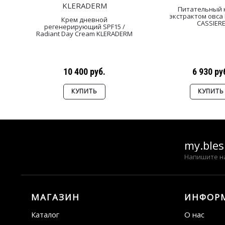
Питательный 
экстрактом овса
Крем дневной
CASSIER
регенерирующий SPF15 /
Radiant Day Cream KLERADERM
10 400 руб.
6 930 ру
КУПИТЬ
КУПИТЬ
my.ble
Напишите н
МАГАЗИН
ИНФОР
Каталог
О нас