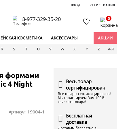
ВХОД
|
РЕГИСТРАЦИЯ
8-977-329-35-20
0
ЕЙСКАЯ КОСМЕТИКА
АКСЕССУАРЫ
АКЦИИ
R
S
T
U
V
W
X
Y
Z
А-Я
-я формами
Весь товар
c 4 Night
сертифицирован
Все товары сертифицированы!
Мы гарантируем Вам 100%
качества товара!
Артикул:
19004-1
Бесплатная
доставка
Доставим бесплатно в