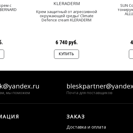
крем с
SUN С
 BERNARD
тонирую
Крем защитный от агрессивной
E
ALLU
окружающей среды/ Climate
Defence cream KLERADERM
б.
6 740 руб.
4
КУПИТЬ
sk@yandex.ru
bleskpartner@yandex
ам, мы поможем
Почта для поставщиков
МАЦИЯ
ЗАКАЗ
Доставка и оплата