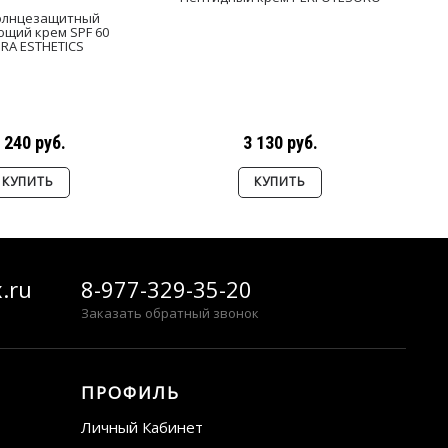
олнцезащитный
Во
щий крем SPF 60
RA ESTHETICS
 240 руб.
3 130 руб.
КУПИТЬ
КУПИТЬ
.ru
8-977-329-35-20
Заказать обратный звонок
ПРОФИЛЬ
Личный Кабинет