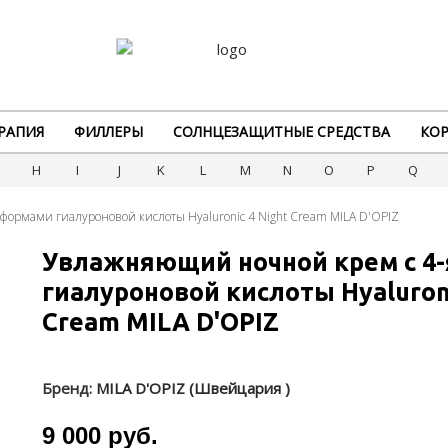
РАПИЯ
ФИЛЛЕРЫ
СОЛНЦЕЗАЩИТНЫЕ СРЕДСТВА
КОР
G
H
I
J
K
L
M
N
O
P
Q
формами гиалуроновой кислоты Hyaluronic 4 Night Cream MILA D'OPIZ
Увлажняющий ночной крем с 4
гиалуроновой кислоты Hyaluroni
Cream MILA D'OPIZ
Бренд:
MILA D'OPIZ (Швейцария )
9 000 руб.