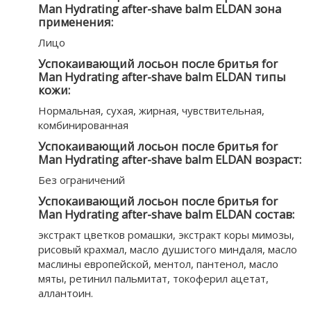
Man Hydrating after-shave balm ELDAN зона
применения:
Лицо
Успокаивающий лосьон после бритья for
Man Hydrating after-shave balm ELDAN типы
кожи:
Нормальная, cухая, жирная, чувствительная,
комбинированная
Успокаивающий лосьон после бритья for
Man Hydrating after-shave balm ELDAN возраст:
Без ограничений
Успокаивающий лосьон после бритья for
Man Hydrating after-shave balm ELDAN состав:
экстракт цветков ромашки, экстракт коры мимозы,
рисовый крахмал, масло душистого миндаля, масло
маслины европейской, ментол, пантенол, масло
мяты, ретинил пальмитат, токоферил ацетат,
аллантоин.