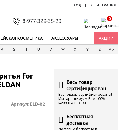
ВХОД
|
РЕГИСТРАЦИЯ
0
8-977-329-35-20
ЕЙСКАЯ КОСМЕТИКА
АКСЕССУАРЫ
АКЦИИ
R
S
T
U
V
W
X
Y
Z
А-Я
ритья for
Весь товар
 ELDAN
сертифицирован
Все товары сертифицированы!
Мы гарантируем Вам 100%
качества товара!
Артикул:
ELD-82
Бесплатная
доставка
Доставим бесплатно в