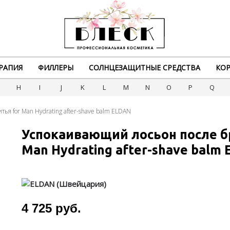
РАПИЯ
ФИЛЛЕРЫ
СОЛНЦЕЗАЩИТНЫЕ СРЕДСТВА
КОР
G
H
I
J
K
L
M
N
O
P
Q
ья for Man Hydrating after-shave balm ELDAN
Успокаивающий лосьон после б
Man Hydrating after-shave balm
4 725 руб.