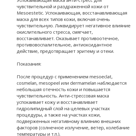
Успокаивающая маска анти-стресс для
чувствительной и раздраженной кожи от
Mesoestetic. Успокаивающая, восстанавливающая
маска для всех типов кожи, включая очень
чувствительную. Ликвидирует негативное влияние
окислительного стресса, смягчает,
восстанавливает. Оказывает противоотечное,
противовоспалительное, антиоксидантное
действие, предотвращает эритему и отеки.
Показания:
После процедур с применением mesoeclat,
cosmelan, mesopeel или dermamelan наблюдается
небольшая отечность кожи и повышается
чувствительность. Анти-стрессовая маска
успокаивает кожу и восстанавливает
гидролипидный слой на целевых участках
процедуры, а также на участках кожи,
подверженных негативному влиянию внешних
факторов (солнечное излучение, ветер, колебание
температуры и т.п.).