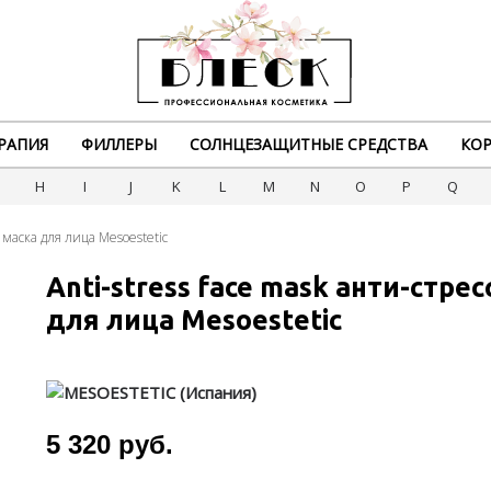
РАПИЯ
ФИЛЛЕРЫ
СОЛНЦЕЗАЩИТНЫЕ СРЕДСТВА
КОР
G
H
I
J
K
L
M
N
O
P
Q
я маска для лица Mesoestetic
Anti-stress face mask анти-стре
для лица Mesoestetic
5 320 руб.