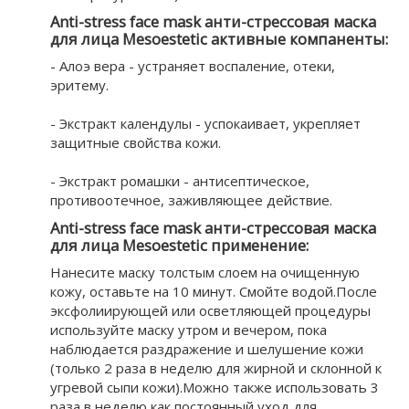
Anti-stress face mask анти-стрессовая маска
для лица Mesoestetic активные компаненты:
- Алоэ вера - устраняет воспаление, отеки,
эритему.
- Экстракт календулы - успокаивает, укрепляет
защитные свойства кожи.
- Экстракт ромашки - антисептическое,
противоотечное, заживляющее действие.
Anti-stress face mask анти-стрессовая маска
для лица Mesoestetic применение:
Нанесите маску толстым слоем на очищенную
кожу, оставьте на 10 минут. Смойте водой.После
эксфолиирующей или осветляющей процедуры
используйте маску утром и вечером, пока
наблюдается раздражение и шелушение кожи
(только 2 раза в неделю для жирной и склонной к
угревой сыпи кожи).Можно также использовать 3
раза в неделю как постоянный уход для