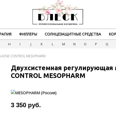
РАПИЯ
ФИЛЛЕРЫ
СОЛНЦЕЗАЩИТНЫЕ СРЕДСТВА
КОР
G
H
I
J
K
L
M
N
O
P
Q
ска ACNE CONTROL MESOPHARM
Двухсистемная регулирующая 
CONTROL MESOPHARM
3 350 руб.