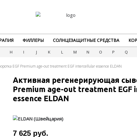
РАПИЯ
ФИЛЛЕРЫ
СОЛНЦЕЗАЩИТНЫЕ СРЕДСТВА
КОР
G
H
I
J
K
L
M
N
O
P
Q
отка EGF Premium age-out treatment EGF intercellular essence ELDAN
Активная регенерирующая сыв
Premium age-out treatment EGF in
essence ELDAN
7 625 руб.