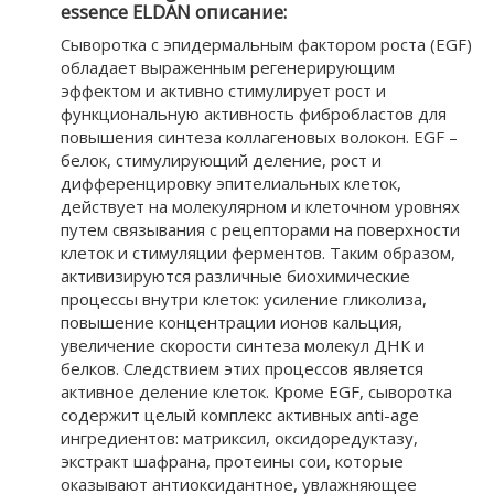
essence ELDAN описание:
Сыворотка с эпидермальным фактором роста (EGF)
обладает выраженным регенерирующим
эффектом и активно стимулирует рост и
функциональную активность фибробластов для
повышения синтеза коллагеновых волокон. EGF –
белок, стимулирующий деление, рост и
дифференцировку эпителиальных клеток,
действует на молекулярном и клеточном уровнях
путем связывания с рецепторами на поверхности
клеток и стимуляции ферментов. Таким образом,
активизируются различные биохимические
процессы внутри клеток: усиление гликолиза,
повышение концентрации ионов кальция,
увеличение скорости синтеза молекул ДНК и
белков. Следствием этих процессов является
активное деление клеток. Кроме EGF, сыворотка
содержит целый комплекс активных anti-age
ингредиентов: матриксил, оксидоредуктазу,
экстракт шафрана, протеины сои, которые
оказывают антиоксидантное, увлажняющее