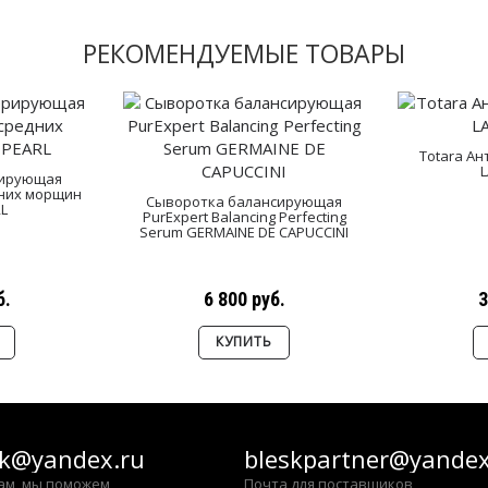
РЕКОМЕНДУЕМЫЕ ТОВАРЫ
Totara Ан
рирующая
дних морщин
Сыворотка балансирующая
L
PurExpert Balancing Perfecting
Serum GERMAINE DE CAPUCCINI
б.
6 800 руб.
3
КУПИТЬ
sk@yandex.ru
bleskpartner@yandex
ам, мы поможем
Почта для поставщиков