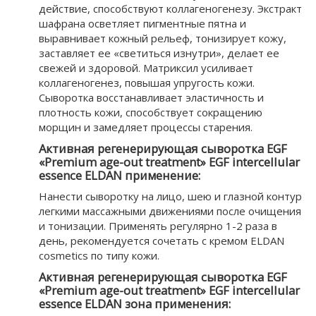
действие, способствуют коллагеногенезу. Экстракт
шафрана осветляет пигментные пятна и
выравнивает кожный рельеф, тонизирует кожу,
заставляет ее «светиться изнутри», делает ее
свежей и здоровой. Матриксил усиливает
коллагеногенез, повышая упругость кожи.
Сыворотка восстанавливает эластичность и
плотность кожи, способствует сокращению
морщин и замедляет процессы старения.
Активная регенерирующая сыворотка EGF
«Premium age-out treatment» EGF intercellular
essence ELDAN применение:
Нанести сыворотку на лицо, шею и глазной контур
легкими массажными движениями после очищения
и тонизации. Применять регулярно 1-2 раза в
день, рекомендуется сочетать с кремом ELDAN
сosmetics по типу кожи.
Активная регенерирующая сыворотка EGF
«Premium age-out treatment» EGF intercellular
essence ELDAN зона применения: