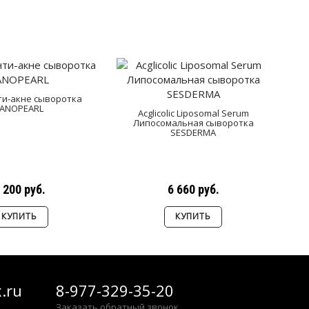
ти-акне сыворотка
LANOPEARL
Acglicolic Liposomal Serum
Ув
Липосомальная сыворотка
сы
SESDERMA
 200 руб.
6 660 руб.
КУПИТЬ
КУПИТЬ
.ru
8-977-329-35-20
Заказать обратный звонок