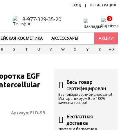
ВХОД
|
РЕГИСТРАЦИЯ
8-977-329-35-20
0
ЕЙСКАЯ КОСМЕТИКА
АКСЕССУАРЫ
АКЦИИ
R
S
T
U
V
W
X
Y
Z
А-Я
оротка EGF
Весь товар
tercellular
сертифицирован
Все товары сертифицированы!
Мы гарантируем Вам 100%
качества товара!
Артикул:
ELD-95
Бесплатная
доставка
Доставим бесплатно в